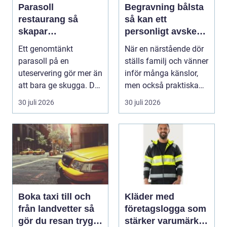
Parasoll
Begravning bålsta
restaurang så
så kan ett
skapar
personligt avsked
uteserveringen rätt
formas
Ett genomtänkt
När en närstående dör
känsla året runt
parasoll på en
ställs familj och vänner
uteservering gör mer än
inför många känslor,
att bara ge skugga. Det
men också praktiska
påverkar hur länge
beslut. En b...
30 juli 2026
30 juli 2026
gäs...
Boka taxi till och
Kläder med
från landvetter så
företagslogga som
gör du resan trygg
stärker varumärket