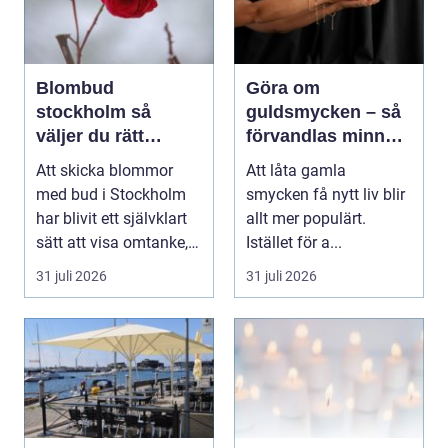
Blombud
Göra om
stockholm så
guldsmycken – så
väljer du rätt
förvandlas minnen
blommor för varje
till nya favoriter
Att skicka blommor
Att låta gamla
tillfälle
med bud i Stockholm
smycken få nytt liv blir
har blivit ett självklart
allt mer populärt.
sätt att visa omtanke,
Istället för a...
fira stora h...
31 juli 2026
31 juli 2026