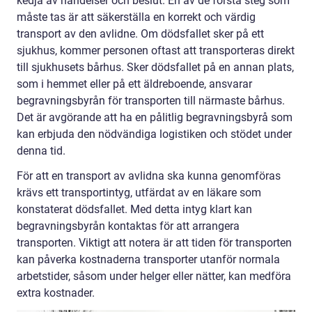
kedja av händelser och beslut. En av de första steg som
måste tas är att säkerställa en korrekt och värdig
transport av den avlidne. Om dödsfallet sker på ett
sjukhus, kommer personen oftast att transporteras direkt
till sjukhusets bårhus. Sker dödsfallet på en annan plats,
som i hemmet eller på ett äldreboende, ansvarar
begravningsbyrån för transporten till närmaste bårhus.
Det är avgörande att ha en pålitlig begravningsbyrå som
kan erbjuda den nödvändiga logistiken och stödet under
denna tid.
För att en transport av avlidna ska kunna genomföras
krävs ett transportintyg, utfärdat av en läkare som
konstaterat dödsfallet. Med detta intyg klart kan
begravningsbyrån kontaktas för att arrangera
transporten. Viktigt att notera är att tiden för transporten
kan påverka kostnaderna transporter utanför normala
arbetstider, såsom under helger eller nätter, kan medföra
extra kostnader.