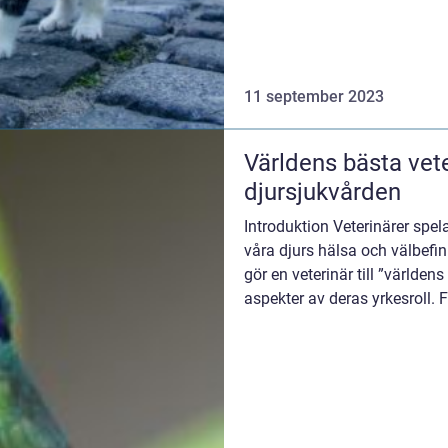
denna ar...
11 september 2023
Världens bästa vete
djursjukvården
Introduktion Veterinärer spela
våra djurs hälsa och välbefi
gör en veterinär till ”världen
aspekter av deras yrkesroll. 