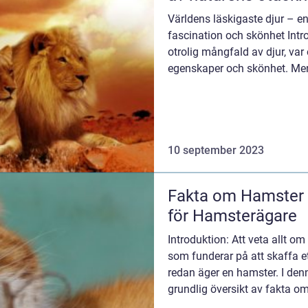
Världens läskigaste djur – 
fascination och skönhet Intro
otrolig mångfald av djur, va
egenskaper och skönhet. Men
rädsla och obehag hos...
10 september 2023
Fakta om Hamster 
för Hamsterägare
Introduktion: Att veta allt o
som funderar på att skaffa et
redan äger en hamster. I denn
grundlig översikt av fakta o
aspekter a...