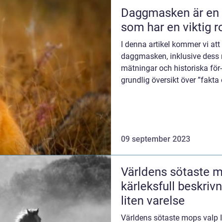
Daggmasken är en 
som har en viktig r
I denna artikel kommer vi att
daggmasken, inklusive dess na
mätningar och historiska för
grundlig översikt över ”fa
även ...
09 september 2023
Världens sötaste mo
kärleksfull beskriv
liten varelse
Världens sötaste mops valp I