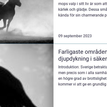
mops valp i sitt liv är som att
kärlek och glädje. Dessa små 
kända för sin charmerande p
utseende....
09 september 2023
Farligaste områden
djupdykning i säke
Introduktion: Sverige betrakta
men precis som i alla samhä
en högre grad av brottslighet
kommer vi att ge en grundlig 
områdena i ...