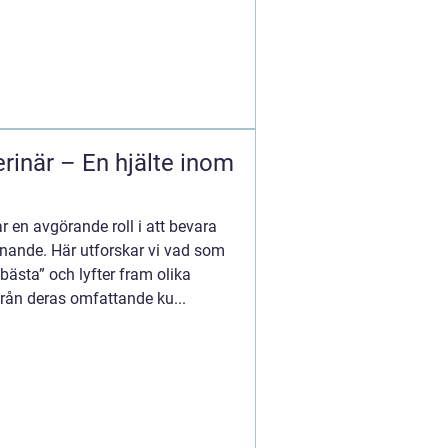
rinär – En hjälte inom
r en avgörande roll i att bevara
nnande. Här utforskar vi vad som
s bästa” och lyfter fram olika
Från deras omfattande ku...