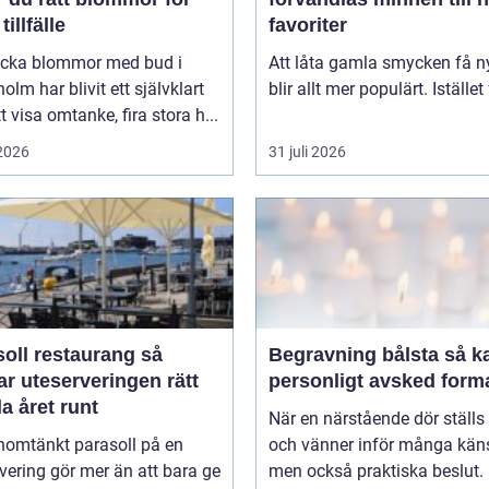
tillfälle
favoriter
kicka blommor med bud i
Att låta gamla smycken få ny
olm har blivit ett självklart
blir allt mer populärt. Istället 
tt visa omtanke, fira stora h...
 2026
31 juli 2026
oll restaurang så
Begravning bålsta så kan ett
r uteserveringen rätt
personligt avsked form
a året runt
När en närstående dör ställs 
nomtänkt parasoll på en
och vänner inför många käns
vering gör mer än att bara ge
men också praktiska beslut. 