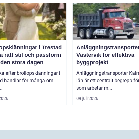
opsklänningar i Trestad
Anläggningstransporter
ta rätt stil och passform
Västervik för effektiva
 den stora dagen
byggprojekt
ka efter bröllopsklänningar i
Anläggningstransporter Kal
ad handlar för många om
län är ett centralt begrepp för
..
som arbetar m...
 2026
09 juli 2026