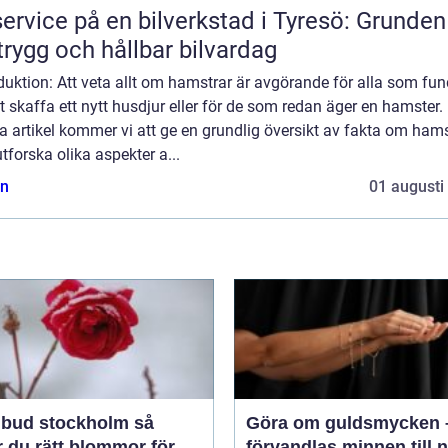
service på en bilverkstad i Tyresö: Grunden
trygg och hållbar bilvardag
duktion: Att veta allt om hamstrar är avgörande för alla som fun
t skaffa ett nytt husdjur eller för de som redan äger en hamster. 
 artikel kommer vi att ge en grundlig översikt av fakta om hams
tforska olika aspekter a...
n
01 augusti
bud stockholm så
Göra om guldsmycken 
r du rätt blommor för
förvandlas minnen till 