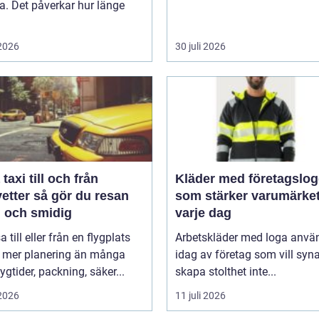
. Det påverkar hur länge
 2026
30 juli 2026
taxi till och från
Kläder med företagslo
å gör du resan
som stärker varumärke
g och smidig
varje dag
a till eller från en flygplats
Arbetskläder med loga anvä
r mer planering än många
idag av företag som vill syn
lygtider, packning, säker...
skapa stolthet inte...
 2026
11 juli 2026