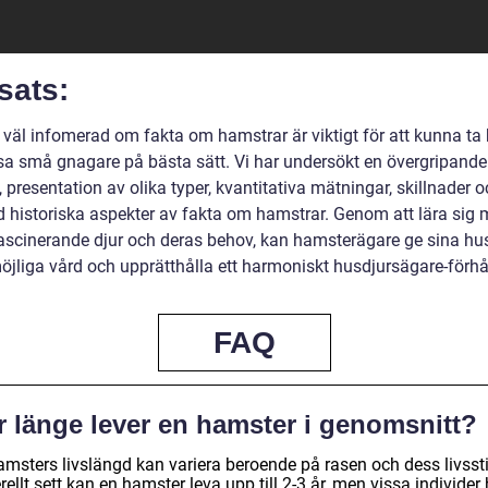
sats:
a väl infomerad om fakta om hamstrar är viktigt för att kunna ta
a små gnagare på bästa sätt. Vi har undersökt en övergripande
, presentation av olika typer, kvantitativa mätningar, skillnader oc
 historiska aspekter av fakta om hamstrar. Genom att lära sig
ascinerande djur och deras behov, kan hamsterägare ge sina hu
öjliga vård och upprätthålla ett harmoniskt husdjursägare-förhå
FAQ
r länge lever en hamster i genomsnitt?
amsters livslängd kan variera beroende på rasen och dess livssti
ellt sett kan en hamster leva upp till 2-3 år, men vissa individer 