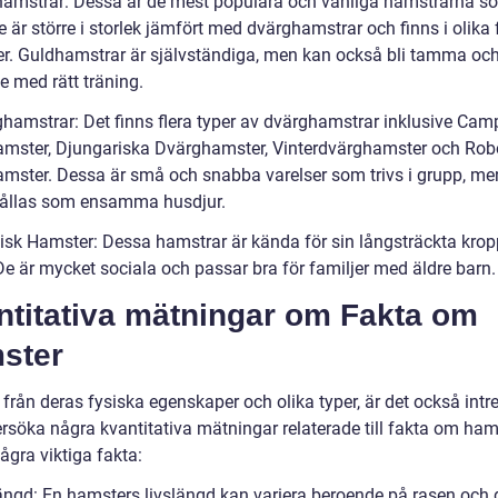
hamstrar: Dessa är de mest populära och vanliga hamstrarna s
e är större i storlek jämfört med dvärghamstrar och finns i olika 
er. Guldhamstrar är självständiga, men kan också bli tamma oc
e med rätt träning.
ghamstrar: Det finns flera typer av dvärghamstrar inklusive Cam
mster, Djungariska Dvärghamster, Vinterdvärghamster och Rob
mster. Dessa är små och snabba varelser som trivs i grupp, me
ållas som ensamma husdjur.
sisk Hamster: Dessa hamstrar är kända för sin långsträckta kro
De är mycket sociala och passar bra för familjer med äldre barn.
ntitativa mätningar om Fakta om
ster
 från deras fysiska egenskaper och olika typer, är det också intr
ersöka några kvantitativa mätningar relaterade till fakta om ham
ågra viktiga fakta:
längd: En hamsters livslängd kan variera beroende på rasen och