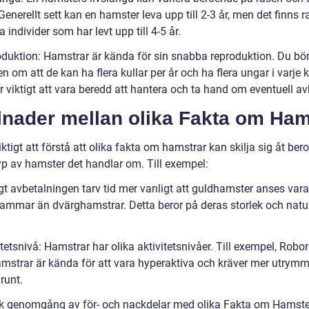
. Generellt sett kan en hamster leva upp till 2-3 år, men det finns 
 individer som har levt upp till 4-5 år.
oduktion: Hamstrar är kända för sin snabba reproduktion. Du bör
 om att de kan ha flera kullar per år och ha flera ungar i varje k
ör viktigt att vara beredd att hantera och ta hand om eventuell 
lnader mellan olika Fakta om Ham
iktigt att förstå att olika fakta om hamstrar kan skilja sig åt be
typ av hamster det handlar om. Till exempel:
igt avbetalningen tarv tid mer vanligt att guldhamster anses var
 tammar än dvärghamstrar. Detta beror på deras storlek och natur
itetsnivå: Hamstrar har olika aktivitetsnivåer. Till exempel, Robo
mstrar är kända för att vara hyperaktiva och kräver mer utrymm
runt.
sk genomgång av för- och nackdelar med olika Fakta om Hamste