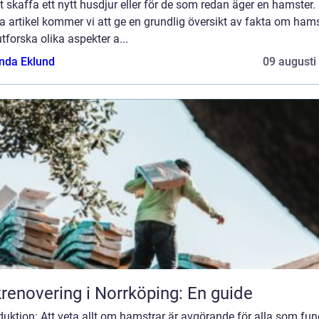
t skaffa ett nytt husdjur eller för de som redan äger en hamster. 
 artikel kommer vi att ge en grundlig översikt av fakta om hams
tforska olika aspekter a...
da Eklund
09 augusti
renovering i Norrköping: En guide
duktion: Att veta allt om hamstrar är avgörande för alla som fun