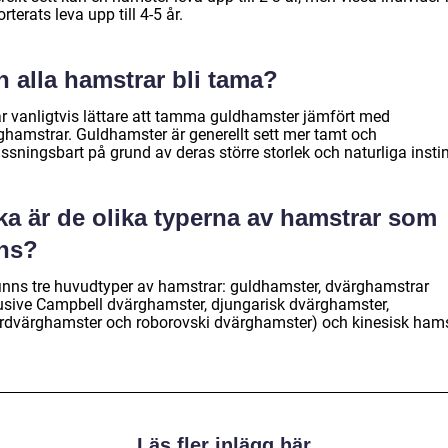
rterats leva upp till 4-5 år.
 alla hamstrar bli tama?
är vanligtvis lättare att tamma guldhamster jämfört med
ghamstrar. Guldhamster är generellt sett mer tamt och
sningsbart på grund av deras större storlek och naturliga instin
ka är de olika typerna av hamstrar som
nns?
finns tre huvudtyper av hamstrar: guldhamster, dvärghamstrar
lusive Campbell dvärghamster, djungarisk dvärghamster,
erdvärghamster och roborovski dvärghamster) och kinesisk hams
Läs fler inlägg här