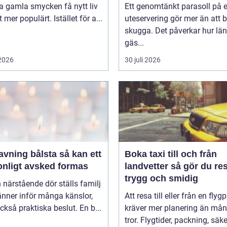
ta gamla smycken få nytt liv
Ett genomtänkt parasoll på 
lt mer populärt. Istället för a...
uteservering gör mer än att 
skugga. Det påverkar hur lä
gäs...
 2026
30 juli 2026
ing bålsta så kan ett
Boka taxi till och från
onligt avsked formas
landvetter så gör du resan
trygg och smidig
 närstående dör ställs familj
nner inför många känslor,
Att resa till eller från en flyg
kså praktiska beslut. En b...
kräver mer planering än må
tror. Flygtider, packning, säker