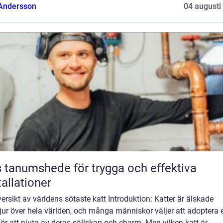
 Andersson
04 augusti
 tanumshede för trygga och effektiva
tallationer
ersikt av världens sötaste katt Introduktion: Katter är älskade
ur över hela världen, och många människor väljer att adoptera 
för att njuta av deras sällskap och charm. Men vilken katt är