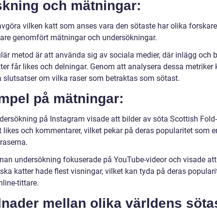
skning och mätningar:
 avgöra vilken katt som anses vara den sötaste har olika forskar
kare genomfört mätningar och undersökningar.
lär metod är att använda sig av sociala medier, där inlägg och b
tter får likes och delningar. Genom att analysera dessa metriker
 slutsatser om vilka raser som betraktas som sötast.
mpel på mätningar:
dersökning på Instagram visade att bilder av söta Scottish Fold-
st likes och kommentarer, vilket pekar på deras popularitet som e
 raserna.
nan undersökning fokuserade på YouTube-videor och visade att
ska katter hade flest visningar, vilket kan tyda på deras populari
line-tittare.
lnader mellan olika världens söta