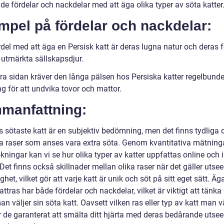
de fördelar och nackdelar med att äga olika typer av söta katter
mpel på fördelar och nackdelar:
rdel med att äga en Persisk katt är deras lugna natur och deras
 utmärkta sällskapsdjur.
ra sidan kräver den långa pälsen hos Persiska katter regelbund
g för att undvika tovor och mattor.
manfattning:
s sötaste katt är en subjektiv bedömning, men det finns tydliga 
a raser som anses vara extra söta. Genom kvantitativa mätning
ningar kan vi se hur olika typer av katter uppfattas online och i
Det finns också skillnader mellan olika raser när det gäller utse
ghet, vilket gör att varje katt är unik och söt på sitt eget sätt. Ä
attras har både fördelar och nackdelar, vilket är viktigt att tänka
n väljer sin söta katt. Oavsett vilken ras eller typ av katt man vä
de garanterat att smälta ditt hjärta med deras bedårande utse