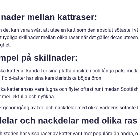
lnader mellan kattraser:
det kan vara svårt att utse en katt som den absolut sötaste i vä
t tydliga skillnader mellan olika raser när det gäller deras utsee
ghet.
pel på skillnader:
ska katter är kända för sina platta ansikten och långa päls, med
 Fold-katter har sina karakteristiska böjda öron.
ka katter anses vara lugna och flyter oftast runt medan Scottish
r mer lekfulla och nyfikna.
sk genomgång av för- och nackdelar med olika världens sötaste 
elar och nackdelar med olika ras
istorien har vissa raser av katter varit mer populära än andra, 