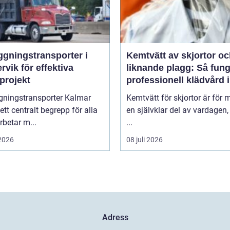
ggningstransporter i
Kemtvätt av skjortor o
rvik för effektiva
liknande plagg: Så fung
projekt
professionell klädvård i
praktiken
gningstransporter Kalmar
Kemtvätt för skjortor är för
 ett centralt begrepp för alla
en självklar del av vardagen
betar m...
...
 2026
08 juli 2026
Adress