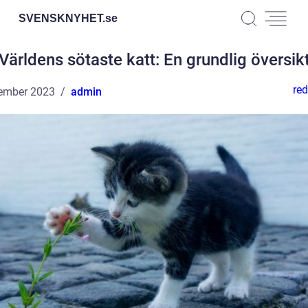
SVENSKNYHET.
se
Världens sötaste katt: En grundlig översik
red
ember 2023
admin