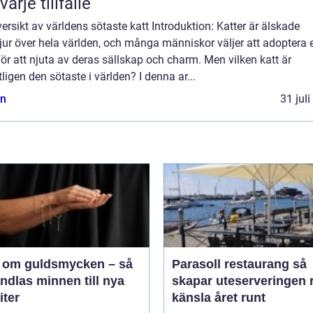
varje tillfälle
ersikt av världens sötaste katt Introduktion: Katter är älskade
ur över hela världen, och många människor väljer att adoptera 
för att njuta av deras sällskap och charm. Men vilken katt är
ligen den sötaste i världen? I denna ar...
n
31 jul
 om guldsmycken – så
Parasoll restaurang så
ndlas minnen till nya
skapar uteserveringen r
iter
känsla året runt