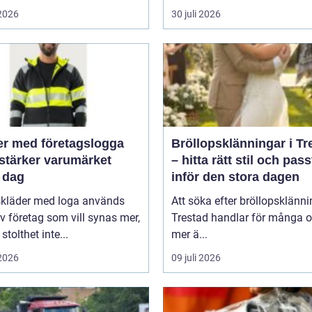
 2026
30 juli 2026
er med företagslogga
Bröllopsklänningar i Tr
stärker varumärket
– hitta rätt stil och pas
 dag
inför den stora dagen
skläder med loga används
Att söka efter bröllopsklänni
v företag som vill synas mer,
Trestad handlar för många 
stolthet inte...
mer ä...
 2026
09 juli 2026