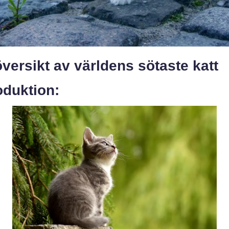
versikt av världens sötaste katt
oduktion: