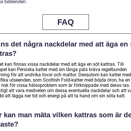
a beteenden.
FAQ
nns det några nackdelar med att äga en 
tras?
et kan finnas vissa nackdelar med att äga en söt kattras. Till
pel kan Persiska katter med sin långa päls kräva regelbunden
ming för att undvika tovor och mattor. Dessutom kan katter me
ifika utseenden, som Scottish Fold-katter med böjda öron, ha en
 risk för vissa hälsoproblem som är förknippade med deras ras.
iktigt att vara medveten om dessa eventuella nackdelar och att v
d att lägga ner tid och energi på att ta hand om sin söta katt.
r kan man mäta vilken kattras som är d
taste?