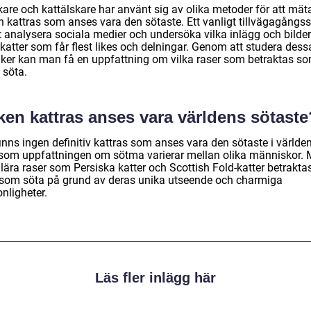
kare och kattälskare har använt sig av olika metoder för att mät
n kattras som anses vara den sötaste. Ett vanligt tillvägagångss
t analysera sociala medier och undersöka vilka inlägg och bilder
katter som får flest likes och delningar. Genom att studera dess
iker kan man få en uppfattning om vilka raser som betraktas s
 söta.
ken kattras anses vara världens sötaste
inns ingen definitiv kattras som anses vara den sötaste i världe
rsom uppfattningen om sötma varierar mellan olika människor.
lära raser som Persiska katter och Scottish Fold-katter betrakta
 som söta på grund av deras unika utseende och charmiga
nligheter.
Läs fler inlägg här