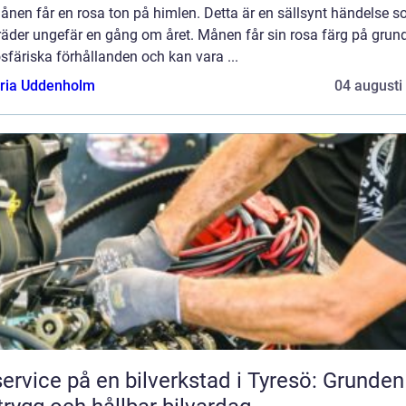
ånen får en rosa ton på himlen. Detta är en sällsynt händelse 
räder ungefär en gång om året. Månen får sin rosa färg på grun
färiska förhållanden och kan vara ...
oria Uddenholm
04 augusti
service på en bilverkstad i Tyresö: Grunden