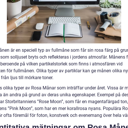
nen är en speciell typ av fullmåne som får sin rosa färg på gru
 som solljuset bryts och reflekteras i jordens atmosfär. Månens 
 beroende på vilken partikelstorlek som finns i atmosfären vid
ten för fullmånen. Olika typer av partiklar kan ge månen olika n
 från ljus till mörkare toner.
ns olika typer av Rosa Månar som inträffar under året. Vissa är 
a än andra på grund av deras unika egenskaper. Exempel på de
rar Storbritanniens ”Rose Moon”, som får en magentafärgad ton
iens ”Pink Moon”, som har en mer korallrosa nyans. Populära R
r ofta föremål för foton, konstverk och evenemang över hela vä
ntitativa mätningar om Rosa Mån