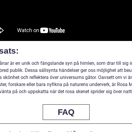
sats:
nar är en unik och fängslande syn på himlen, som drar till sig i
 bred publik. Dessa sällsynta händelser ger oss möjlighet att be
s skönhet och reflektera över universums gåtor. Oavsett om vi är
ster, forskare eller bara nyfikna på naturens underverk, är Rosa
 vänta på och uppskatta när det rosa skenet sprider sig över nat
FAQ