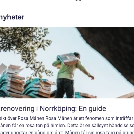
 nyheter
renovering i Norrköping: En guide
sikt över Rosa Månen Rosa Månen är ett fenomen som inträffar
ånen får en rosa ton på himlen. Detta är en sällsynt händelse 
räder ungefär en gång om året. Månen får sin rosa färg på grun