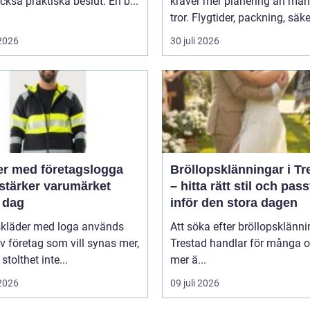
kså praktiska beslut. En b...
kräver mer planering än må
tror. Flygtider, packning, säker
 2026
30 juli 2026
er med företagslogga
Bröllopsklänningar i Tr
stärker varumärket
– hitta rätt stil och pas
 dag
inför den stora dagen
skläder med loga används
Att söka efter bröllopsklänni
v företag som vill synas mer,
Trestad handlar för många 
stolthet inte...
mer ä...
 2026
09 juli 2026