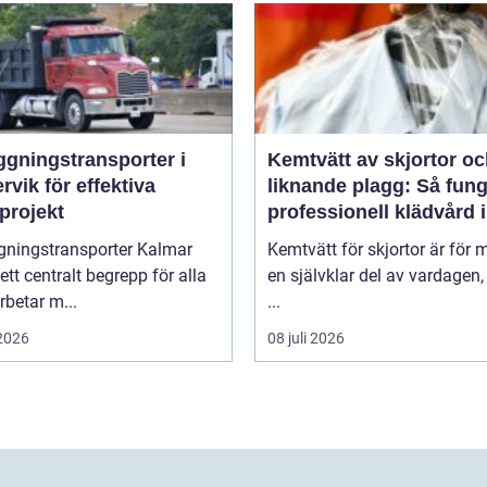
ggningstransporter i
Kemtvätt av skjortor o
rvik för effektiva
liknande plagg: Så fung
projekt
professionell klädvård i
praktiken
gningstransporter Kalmar
Kemtvätt för skjortor är för
 ett centralt begrepp för alla
en självklar del av vardagen
betar m...
...
 2026
08 juli 2026