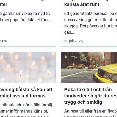
iter
känsla året runt
ta gamla smycken få nytt liv
Ett genomtänkt parasoll på 
lt mer populärt. Istället för a...
uteservering gör mer än att 
skugga. Det påverkar hur lä
gäs...
 2026
30 juli 2026
ing bålsta så kan ett
Boka taxi till och från
onligt avsked formas
landvetter så gör du resan
trygg och smidig
 närstående dör ställs familj
nner inför många känslor,
Att resa till eller från en flyg