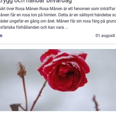
trygg och hållbar bilvardag
sikt över Rosa Månen Rosa Månen är ett fenomen som inträffar
ånen får en rosa ton på himlen. Detta är en sällsynt händelse 
räder ungefär en gång om året. Månen får sin rosa färg på grun
färiska förhållanden och kan vara ...
n
01 augusti