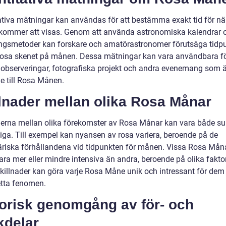
ativa mätningar kan användas för att bestämma exakt tid för n
ommer att visas. Genom att använda astronomiska kalendrar 
ngsmetoder kan forskare och amatörastronomer förutsäga tidp
 rosa skenet på månen. Dessa mätningar kan vara användbara fö
 observeringar, fotografiska projekt och andra evenemang som ä
e till Rosa Månen.
lnader mellan olika Rosa Månar
derna mellan olika förekomster av Rosa Månar kan vara både su
liga. Till exempel kan nyansen av rosa variera, beroende på de
riska förhållandena vid tidpunkten för månen. Vissa Rosa Mån
ra mer eller mindre intensiva än andra, beroende på olika faktor
killnader kan göra varje Rosa Måne unik och intressant för de
etta fenomen.
torisk genomgång av för- och
kdelar