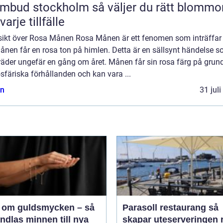
 stockholm så väljer du rätt blommor
varje tillfälle
sikt över Rosa Månen Rosa Månen är ett fenomen som inträffar
ånen får en rosa ton på himlen. Detta är en sällsynt händelse 
räder ungefär en gång om året. Månen får sin rosa färg på grun
färiska förhållanden och kan vara ...
n
31 jul
 om guldsmycken – så
Parasoll restaurang så
ndlas minnen till nya
skapar uteserveringen r