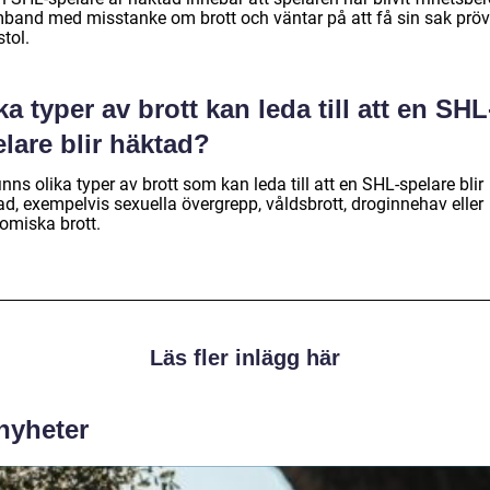
mband med misstanke om brott och väntar på att få sin sak pröv
tol.
ka typer av brott kan leda till att en SHL
lare blir häktad?
inns olika typer av brott som kan leda till att en SHL-spelare blir
ad, exempelvis sexuella övergrepp, våldsbrott, droginnehav eller
omiska brott.
Läs fler inlägg här
 nyheter