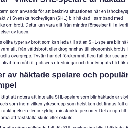
n term som används för att beskriva situationen när en ishockeys
aktiv i Svenska hockeyligan (SHL) blir häktad i samband med
e om brott. Detta kan vara allt från mindre förseelser till allvarl
elser av lagen.
s olika typer av brott som kan leda till att en SHL-spelare blir hä
vara allt från våldsbrott eller droginnehav till ekonomisk brottsl
xuella övergrepp. Tyvärr har det förekommit flera fall där spelar
blivit föremål för polisens utredningar och har tvingats bli häkt
er av häktade spelare och populä
mpel
iktigt att notera att inte alla SHL-spelare som blir häktade är skyl
recis som inom vilken yrkesgrupp som helst kan det finnas fall a
a anklagelser eller oskyldigt misstänkta personer. Det är upp till
rna att fastställa skuld eller oskuld.
funnits några välkända fall där SHL-spelare har blivit häktade. E