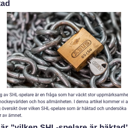
tad
g av SHL-spelare är en fråga som har väckt stor uppmärksamhe
hockeyvärlden och hos allmänheten. I denna artikel kommer vi a
g översikt över vilken SHL-spelare som är häktad och undersöka 
r av ämnet.
är ”vilken SHL-spelare är häktad