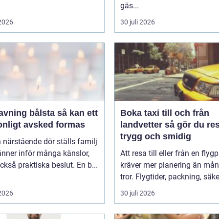
gäs...
 2026
30 juli 2026
ing bålsta så kan ett
Boka taxi till och från
onligt avsked formas
landvetter så gör du resan
trygg och smidig
 närstående dör ställs familj
nner inför många känslor,
Att resa till eller från en flyg
kså praktiska beslut. En b...
kräver mer planering än må
tror. Flygtider, packning, säker
 2026
30 juli 2026