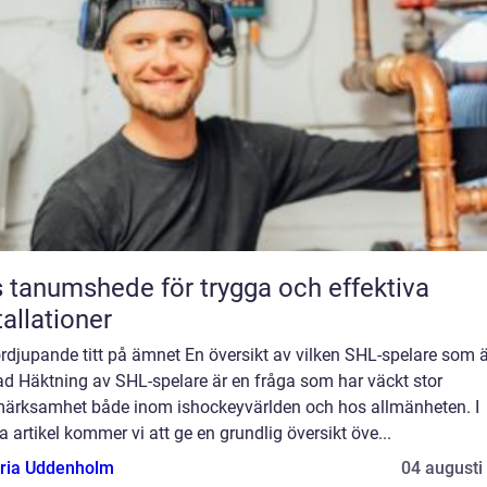
 tanumshede för trygga och effektiva
tallationer
rdjupande titt på ämnet En översikt av vilken SHL-spelare som ä
ad Häktning av SHL-spelare är en fråga som har väckt stor
ärksamhet både inom ishockeyvärlden och hos allmänheten. I
 artikel kommer vi att ge en grundlig översikt öve...
oria Uddenholm
04 augusti