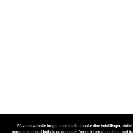
På vores website bruges cookies til at huske dine indstillinger, statist
personalisering af indhold og annoncer. Denne information deles med tre