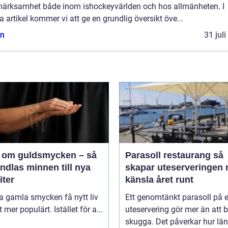
ärksamhet både inom ishockeyvärlden och hos allmänheten. I
 artikel kommer vi att ge en grundlig översikt öve...
n
31 jul
 om guldsmycken – så
Parasoll restaurang så
ndlas minnen till nya
skapar uteserveringen r
iter
känsla året runt
ta gamla smycken få nytt liv
Ett genomtänkt parasoll på 
lt mer populärt. Istället för a...
uteservering gör mer än att 
skugga. Det påverkar hur lä