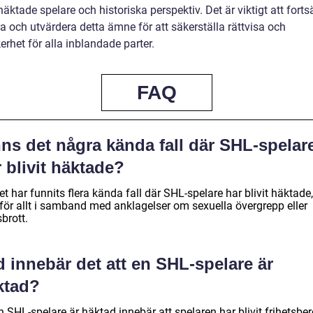
äktade spelare och historiska perspektiv. Det är viktigt att fortsä
a och utvärdera detta ämne för att säkerställa rättvisa och
erhet för alla inblandade parter.
FAQ
ns det några kända fall där SHL-spelar
 blivit häktade?
et har funnits flera kända fall där SHL-spelare har blivit häktade,
för allt i samband med anklagelser om sexuella övergrepp eller
brott.
 innebär det att en SHL-spelare är
ktad?
n SHL-spelare är häktad innebär att spelaren har blivit frihetsbe