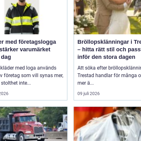
er med företagslogga
Bröllopsklänningar i Tr
stärker varumärket
– hitta rätt stil och pas
 dag
inför den stora dagen
skläder med loga används
Att söka efter bröllopsklänni
v företag som vill synas mer,
Trestad handlar för många 
stolthet inte...
mer ä...
 2026
09 juli 2026