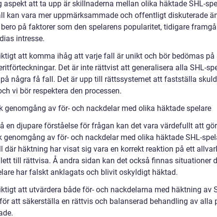
g aspekt att ta upp är skillnaderna mellan olika häktade SHL-spe
all kan vara mer uppmärksammade och offentligt diskuterade ä
 bero på faktorer som den spelarens popularitet, tidigare framg
dias intresse.
iktigt att komma ihåg att varje fall är unikt och bör bedömas på
itförteckningar. Det är inte rättvist att generalisera alla SHL-sp
på några få fall. Det är upp till rättssystemet att fastställa skuld
och vi bör respektera den processen.
sk genomgång av för- och nackdelar med olika häktade spelare
få en djupare förståelse för frågan kan det vara värdefullt att gö
sk genomgång av för- och nackdelar med olika häktade SHL-spel
ll där häktning har visat sig vara en korrekt reaktion på ett allvarl
lett till rättvisa. Å andra sidan kan det också finnas situationer 
are har falskt anklagats och blivit oskyldigt häktad.
viktigt att utvärdera både för- och nackdelarna med häktning av 
för att säkerställa en rättvis och balanserad behandling av alla 
ade.