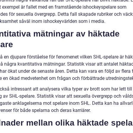
t exempel är fallet med en framstående ishockeyspelare som
des för sexuella övergrepp. Detta fall skapade rubriker och väck
samhet såväl inom ishockeyvärlden som i media.
titativa mätningar av häktade
lare
 få en djupare förståelse för fenomenet vilken SHL-spelare är hä
 på några kvantitativa mätningar. Statistik visar att antalet häkt
har ökat under de senaste åren. Detta kan vara en följd av flera f
ve en ökad medvetenhet om frågan och förbättrade utredningstek
ckså intressant att analysera vilka typer av brott som har lett till
 av SHL-spelare. Statistik visar att sexuella övergrepp och vålds
igaste anklagelserna mot spelare inom SHL. Detta kan ha allvarl
enser för både spelarna och deras karriärer.
lnader mellan olika häktade spela