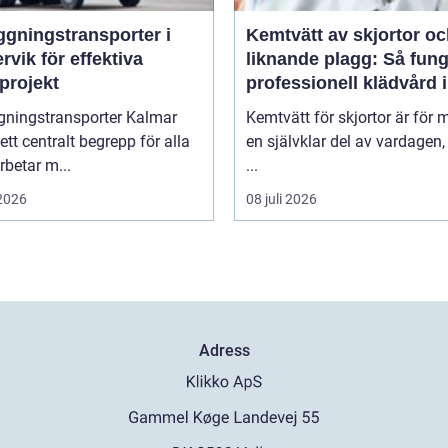
ggningstransporter i
Kemtvätt av skjortor o
rvik för effektiva
liknande plagg: Så fung
projekt
professionell klädvård i
praktiken
gningstransporter Kalmar
Kemtvätt för skjortor är för
 ett centralt begrepp för alla
en självklar del av vardagen
betar m...
...
 2026
08 juli 2026
Adress