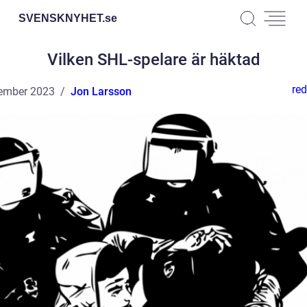
SVENSKNYHET.
se
Vilken SHL-spelare är häktad
red
ember 2023
Jon Larsson