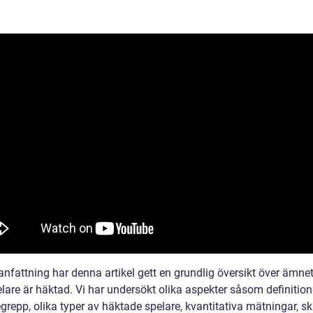
nfattning har denna artikel gett en grundlig översikt över ämnet
lare är häktad. Vi har undersökt olika aspekter såsom definitio
grepp, olika typer av häktade spelare, kvantitativa mätningar, sk