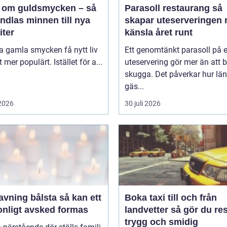
 om guldsmycken – så
Parasoll restaurang så
ndlas minnen till nya
skapar uteserveringen r
iter
känsla året runt
ta gamla smycken få nytt liv
Ett genomtänkt parasoll på 
lt mer populärt. Istället för a...
uteservering gör mer än att 
skugga. Det påverkar hur lä
gäs...
 2026
30 juli 2026
ing bålsta så kan ett
Boka taxi till och från
onligt avsked formas
landvetter så gör du resan
trygg och smidig