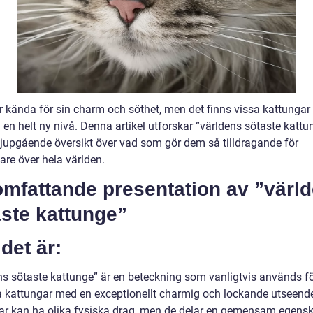
är kända för sin charm och söthet, men det finns vissa kattungar
ll en helt ny nivå. Denna artikel utforskar ”världens sötaste katt
djupgående översikt över vad som gör dem så tilldragande för
are över hela världen.
omfattande presentation av ”värl
ste kattunge”
det är:
ns sötaste kattunge” är en beteckning som vanligtvis används fö
a kattungar med en exceptionellt charmig och lockande utseend
ar kan ha olika fysiska drag, men de delar en gemensam egens