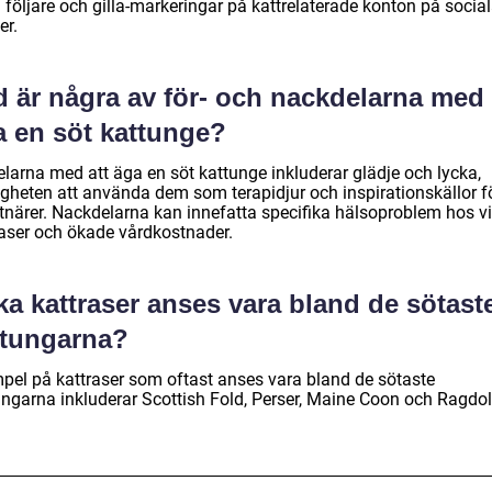
 följare och gilla-markeringar på kattrelaterade konton på socia
er.
 är några av för- och nackdelarna med 
a en söt kattunge?
elarna med att äga en söt kattunge inkluderar glädje och lycka,
igheten att använda dem som terapidjur och inspirationskällor f
tnärer. Nackdelarna kan innefatta specifika hälsoproblem hos v
raser och ökade vårdkostnader.
ka kattraser anses vara bland de sötast
ttungarna?
pel på kattraser som oftast anses vara bland de sötaste
ungarna inkluderar Scottish Fold, Perser, Maine Coon och Ragdol