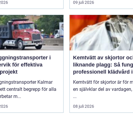
 2026
09 juli 2026
ggningstransporter i
Kemtvätt av skjortor o
rvik för effektiva
liknande plagg: Så fung
projekt
professionell klädvård i
praktiken
gningstransporter Kalmar
Kemtvätt för skjortor är för
 ett centralt begrepp för alla
en självklar del av vardagen
betar m...
...
 2026
08 juli 2026