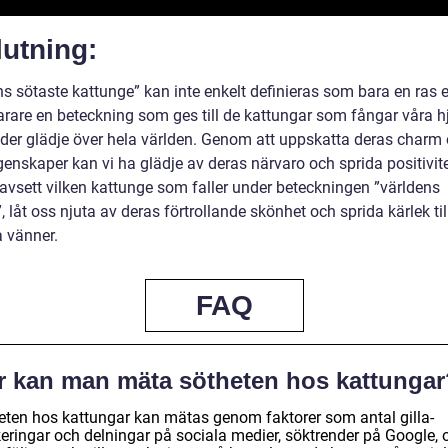
utning:
s sötaste kattunge” kan inte enkelt definieras som bara en ras el
rare en beteckning som ges till de kattungar som fångar våra h
ider glädje över hela världen. Genom att uppskatta deras charm
enskaper kan vi ha glädje av deras närvaro och sprida positivite
oavsett vilken kattunge som faller under beteckningen ”världens
, låt oss njuta av deras förtrollande skönhet och sprida kärlek til
a vänner.
FAQ
r kan man mäta sötheten hos kattungar
eten hos kattungar kan mätas genom faktorer som antal gilla-
eringar och delningar på sociala medier, söktrender på Google, 