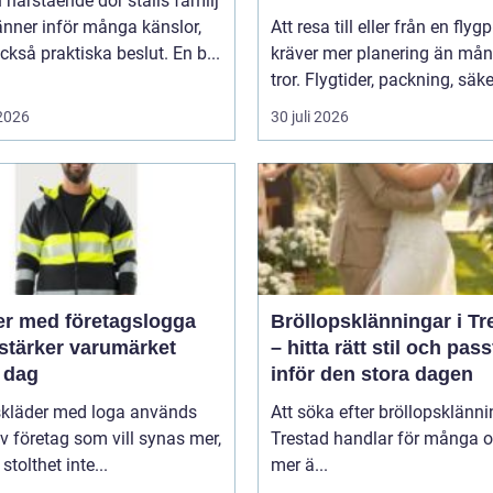
 närstående dör ställs familj
nner inför många känslor,
Att resa till eller från en flyg
kså praktiska beslut. En b...
kräver mer planering än må
tror. Flygtider, packning, säker
 2026
30 juli 2026
er med företagslogga
Bröllopsklänningar i Tr
stärker varumärket
– hitta rätt stil och pas
 dag
inför den stora dagen
skläder med loga används
Att söka efter bröllopsklänni
v företag som vill synas mer,
Trestad handlar för många 
stolthet inte...
mer ä...