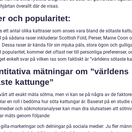
hjärtan överallt där de visas.
r och popularitet:
s ett antal olika kattraser som anses vara bland de sötaste katt
 på sådana raser inkluderar Scottish Fold, Perser, Maine Coon 
. Dessa raser är kända för sin mjuka päls, stora ögon och gullig
 I popularitet, kommer det oftast ner till personliga preferenser, o
get enkelt svar på vilken ras som faktiskt är ”världens sötaste k
ntitativa mätningar om ”världens
ste kattunge”
svårt att exakt mäta sötma, men vi kan se på några av de faktor
lar en roll i bedöma hur söta kattungar är. Baserat på en studie 
 medier och sökmotoranalyser kan man dra slutsatsen att sötni
ar mäts genom följande:
 gilla-markeringar och delningar på sociala medier: Ju fler männ