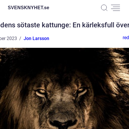
SVENSKNYHET.
se
ldens sötaste kattunge: En kärleksfull över
red
ber 2023
Jon Larsson