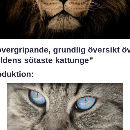
vergripande, grundlig översikt ö
ldens sötaste kattunge”
oduktion: