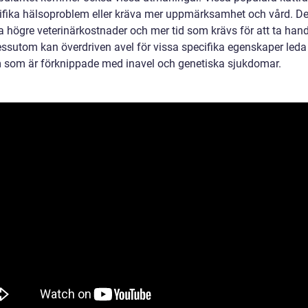
ifika hälsoproblem eller kräva mer uppmärksamhet och vård. De
a högre veterinärkostnader och mer tid som krävs för att ta ha
ssutom kan överdriven avel för vissa specifika egenskaper leda t
 som är förknippade med inavel och genetiska sjukdomar.