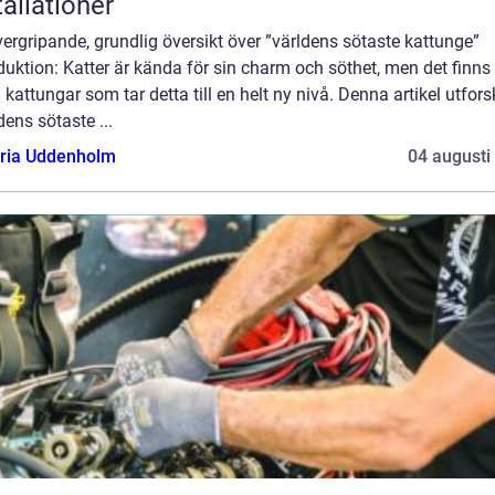
tallationer
ergripande, grundlig översikt över ”världens sötaste kattunge”
duktion: Katter är kända för sin charm och söthet, men det finns
 kattungar som tar detta till en helt ny nivå. Denna artikel utfors
dens sötaste ...
oria Uddenholm
04 augusti