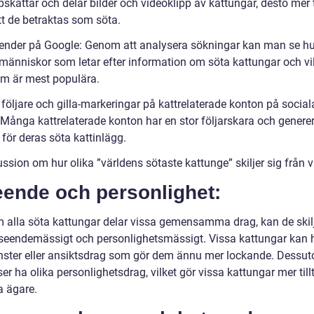
kattar och delar bilder och videoklipp av kattungar, desto mer t
tt de betraktas som söta.
render på Google: Genom att analysera sökningar kan man se hu
änniskor som letar efter information om söta kattungar och vi
om är mest populära.
 följare och gilla-markeringar på kattrelaterade konton på social
 Många kattrelaterade konton har en stor följarskara och generer
 för deras söta kattinlägg.
ssion om hur olika ”världens sötaste kattunge” skiljer sig från 
eende och personlighet:
 alla söta kattungar delar vissa gemensamma drag, kan de skilj
seendemässigt och personlighetsmässigt. Vissa kattungar kan 
ster eller ansiktsdrag som gör dem ännu mer lockande. Dessu
ser ha olika personlighetsdrag, vilket gör vissa kattungar mer til
a ägare.