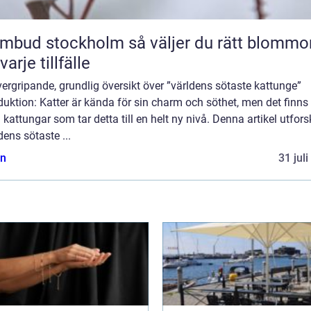
 stockholm så väljer du rätt blommor
varje tillfälle
ergripande, grundlig översikt över ”världens sötaste kattunge”
duktion: Katter är kända för sin charm och söthet, men det finns
 kattungar som tar detta till en helt ny nivå. Denna artikel utfors
dens sötaste ...
n
31 jul