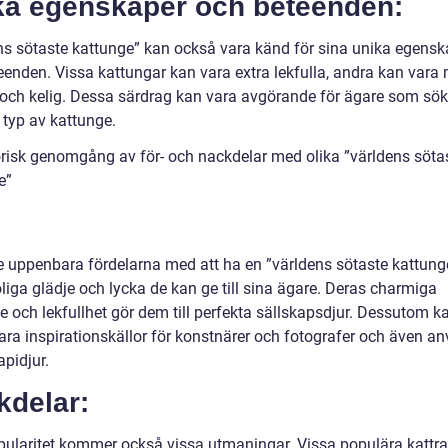
ka egenskaper och beteenden:
ns sötaste kattunge” kan också vara känd för sina unika egensk
eenden. Vissa kattungar kan vara extra lekfulla, andra kan vara
 och kelig. Dessa särdrag kan vara avgörande för ägare som sök
 typ av kattunge.
orisk genomgång av för- och nackdelar med olika ”världens söta
e”
e uppenbara fördelarna med att ha en ”världens sötaste kattung
liga glädje och lycka de kan ge till sina ägare. Deras charmiga
e och lekfullhet gör dem till perfekta sällskapsdjur. Dessutom k
ara inspirationskällor för konstnärer och fotografer och även a
pidjur.
kdelar:
ularitet kommer också vissa utmaningar. Vissa populära kattra