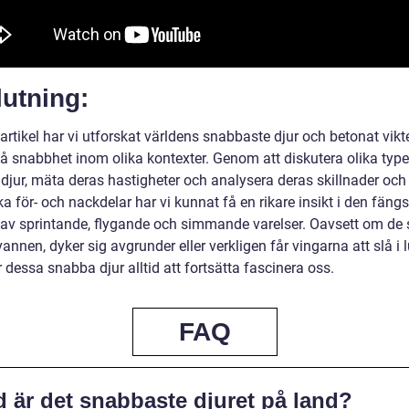
utning:
artikel har vi utforskat världens snabbaste djur och betonat vikt
tå snabbhet inom olika kontexter. Genom att diskutera olika type
djur, mäta deras hastigheter och analysera deras skillnader och
ka för- och nackdelar har vi kunnat få en rikare insikt i den fäng
 av sprintande, flygande och simmande varelser. Oavsett om de 
annen, dyker sig avgrunder eller verkligen får vingarna att slå i l
dessa snabba djur alltid att fortsätta fascinera oss.
FAQ
d är det snabbaste djuret på land?