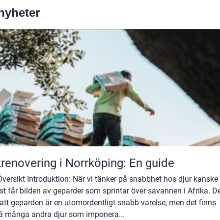
 nyheter
renovering i Norrköping: En guide
Översikt Introduktion: När vi tänker på snabbhet hos djur kanske 
t får bilden av geparder som sprintar över savannen i Afrika. De
att geparden är en utomordentligt snabb varelse, men det finns
å många andra djur som imponera...