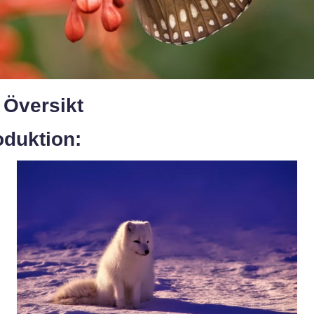
 Översikt
oduktion: