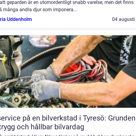
att geparden är en utomordentligt snabb varelse, men det finns
å många andra djur som imponera...
oria Uddenholm
04 augusti
service på en bilverkstad i Tyresö: Grunden
trygg och hållbar bilvardag