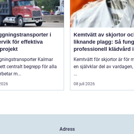
ggningstransporter i
Kemtvätt av skjortor o
rvik för effektiva
liknande plagg: Så fung
projekt
professionell klädvård i
praktiken
gningstransporter Kalmar
Kemtvätt för skjortor är för
 ett centralt begrepp för alla
en självklar del av vardagen
betar m...
...
 2026
08 juli 2026
Adress