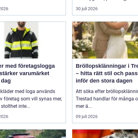
 2026
30 juli 2026
er med företagslogga
Bröllopsklänningar i Tr
stärker varumärket
– hitta rätt stil och pas
 dag
inför den stora dagen
skläder med loga används
Att söka efter bröllopsklänni
v företag som vill synas mer,
Trestad handlar för många 
stolthet inte...
mer ä...
 2026
09 juli 2026