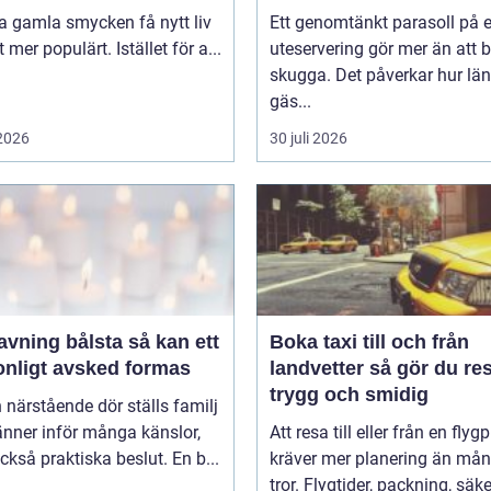
ta gamla smycken få nytt liv
Ett genomtänkt parasoll på 
lt mer populärt. Istället för a...
uteservering gör mer än att 
skugga. Det påverkar hur lä
gäs...
 2026
30 juli 2026
ing bålsta så kan ett
Boka taxi till och från
onligt avsked formas
landvetter så gör du resan
trygg och smidig
 närstående dör ställs familj
nner inför många känslor,
Att resa till eller från en flyg
kså praktiska beslut. En b...
kräver mer planering än må
tror. Flygtider, packning, säker