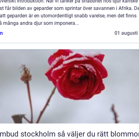
Översikt Introduktion: När vi tänker på snabbhet hos djur kanske 
t får bilden av geparder som sprintar över savannen i Afrika. De
att geparden är en utomordentligt snabb varelse, men det finns
å många andra djur som imponera...
n
01 augusti
 stockholm så väljer du rätt blommor