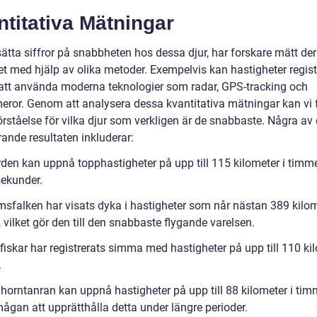
titativa Mätningar
sätta siffror på snabbheten hos dessa djur, har forskare mätt de
et med hjälp av olika metoder. Exempelvis kan hastigheter regist
tt använda moderna teknologier som radar, GPS-tracking och
eror. Genom att analysera dessa kvantitativa mätningar kan vi 
örståelse för vilka djur som verkligen är de snabbaste. Några av
ande resultaten inkluderar:
den kan uppnå topphastigheter på upp till 115 kilometer i timm
sekunder.
imsfalken har visats dyka i hastigheter som når nästan 389 kilom
vilket gör den till den snabbaste flygande varelsen.
iskar har registrerats simma med hastigheter på upp till 110 kil
.
horntanran kan uppnå hastigheter på upp till 88 kilometer i ti
ågan att upprätthålla detta under längre perioder.