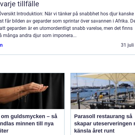
varje tillfälle
Översikt Introduktion: När vi tänker på snabbhet hos djur kanske 
t får bilden av geparder som sprintar över savannen i Afrika. De
att geparden är en utomordentligt snabb varelse, men det finns
å många andra djur som imponera...
n
31 jul
 om guldsmycken – så
Parasoll restaurang så
ndlas minnen till nya
skapar uteserveringen r
iter
känsla året runt