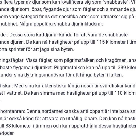
s flera typer av djur som kan kvalificera sig som ”snabbaste”. Vi
ande djur som löpar, flygande djur som fåglar och simmande dj
Inom varje kategori finns det specifika arter som utmärker sig på
snabbhet. Några populära snabba djur inkluderar:
der: Dessa stora kattdjur är kända för att vara de snabbaste
ande djuren. De kan nå hastigheter på upp till 115 kilometer i t
rta sprinter för att jaga sina byten.
ingsfåglar: Vissa fåglar, som pilgrimsfalken och kragörnen, an
aste flygarna i djurriket. Pilgrimsfalken kan nå upp till 389 kilo
under sina dykningsmanövrar för att fånga byten i luften.
iskar: Med sina karakteristiska långa nosar är svärdfiskar kända
t i vattnet. De kan simma med hastigheter på upp till 110 kilome
.
horntanran: Denna nordamerikanska antiloppart är inte bara s
n är också känd för att vara en uthållig löpare. Den kan nå hast
till 88 kilometer i timmen och kan upprätthålla dessa hastighete
rioder.