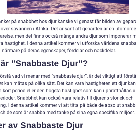
tänker på snabbhet hos djur kanske vi genast får bilden av gepa
 över savannen i Afrika. Det är sant att geparden är en utomorde
arelse, men det finns också många andra djur som imponerar m
va hastighet. I denna artikel kommer vi utforska världens snabba
ta närmare på deras egenskaper, fördelar och nackdelar.
 är ”Snabbaste Djur”?
förstå vad vi menar med ”snabbaste djur”, är det viktigt att förstå
t kan mätas på olika sätt. Det kan vara hastigheten ett djur ka
n kort period eller den högsta hastighet som kan upprätthållas 
erioder. Snabbhet kan också vara relativ till djurens storlek och
ng. I denna artikel kommer vi att titta på både de absolut snabb
och de som är snabba med tanke på sina egna specifika miljöer.
er av Snabbaste Djur