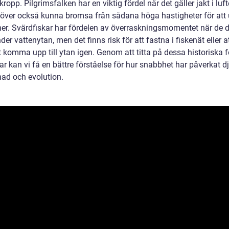
kropp. Pilgrimsfalken har en viktig fördel när det gäller jakt i luf
över också kunna bromsa från sådana höga hastigheter för att
oner. Svärdfiskar har fördelen av överraskningsmomentet när de 
der vattenytan, men det finns risk för att fastna i fiskenät eller a
t komma upp till ytan igen. Genom att titta på dessa historiska f
r kan vi få en bättre förståelse för hur snabbhet har påverkat d
nad och evolution.