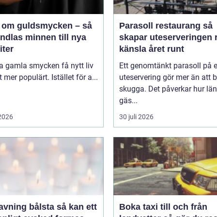
 om guldsmycken – så
Parasoll restaurang så
ndlas minnen till nya
skapar uteserveringen r
iter
känsla året runt
ta gamla smycken få nytt liv
Ett genomtänkt parasoll på 
lt mer populärt. Istället för a...
uteservering gör mer än att 
skugga. Det påverkar hur lä
gäs...
 2026
30 juli 2026
ing bålsta så kan ett
Boka taxi till och från