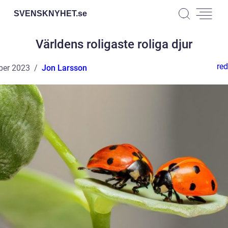
SVENSKNYHET.
se
Världens roligaste roliga djur
red
ber 2023
Jon Larsson