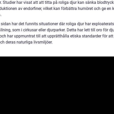
r. Studier har visat att att titta på roliga djur kan sänka blodtryc
duktionen av endorfiner, vilket kan förbättra humöret och ge en 
.
sidan har det funnits situationer där roliga djur har exploaterats
lning, som i cirkusar eller djurparker. Detta har lett till oro för d
och har uppmuntrat till att upprätthålla etiska standarder för at
ch deras naturliga livsmiljöer.