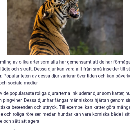
amling av olika arter som alla har gemensamt att de har förmåga
lädje och skratt. Dessa djur kan vara allt från små insekter till s
. Populariteten av dessa djur varierar över tiden och kan påverk
och sociala medier.
 de populäraste roliga djurarterna inkluderar djur som katter, h
h pingviner. Dessa djur har fångat människors hjärtan genom s
tiska beteenden och uttryck. Till exempel kan katter göra mång
e och roliga rörelser, medan hundar kan vara komiska både i sit
 och sätt att agera.