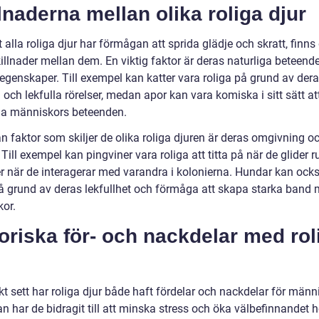
lnaderna mellan olika roliga djur
t alla roliga djur har förmågan att sprida glädje och skratt, finns
illnader mellan dem. En viktig faktor är deras naturliga beteend
 egenskaper. Till exempel kan katter vara roliga på grund av der
och lekfulla rörelser, medan apor kan vara komiska i sitt sätt at
kna människors beteenden.
n faktor som skiljer de olika roliga djuren är deras omgivning o
 Till exempel kan pingviner vara roliga att titta på när de glider r
ler när de interagerar med varandra i kolonierna. Hundar kan ock
på grund av deras lekfullhet och förmåga att skapa starka band
or.
oriska för- och nackdelar med rol
kt sett har roliga djur både haft fördelar och nackdelar för männ
n har de bidragit till att minska stress och öka välbefinnandet 