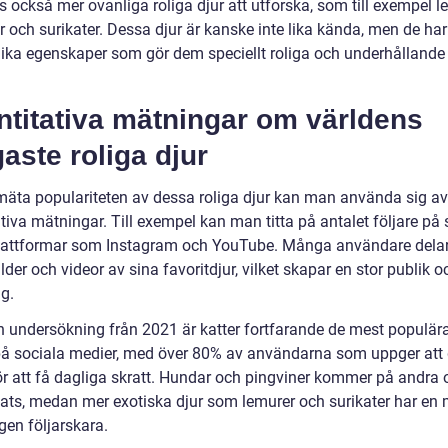
s också mer ovanliga roliga djur att utforska, som till exempel l
r och surikater. Dessa djur är kanske inte lika kända, men de har
ika egenskaper som gör dem speciellt roliga och underhållande a
ntitativa mätningar om världens
gaste roliga djur
 mäta populariteten av dessa roliga djur kan man använda sig av
tiva mätningar. Till exempel kan man titta på antalet följare på 
attformar som Instagram och YouTube. Många användare dela
ilder och videor av sina favoritdjur, vilket skapar en stor publik o
g.
en undersökning från 2021 är katter fortfarande de mest populära
på sociala medier, med över 80% av användarna som uppger att d
för att få dagliga skratt. Hundar och pingviner kommer på andra 
plats, medan mer exotiska djur som lemurer och surikater har en
gen följarskara.