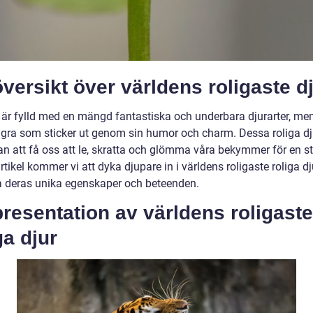
versikt över världens roligaste d
 är fylld med en mängd fantastiska och underbara djurarter, me
ågra som sticker ut genom sin humor och charm. Dessa roliga dj
n att få oss att le, skratta och glömma våra bekymmer för en st
tikel kommer vi att dyka djupare in i världens roligaste roliga d
a deras unika egenskaper och beteenden.
resentation av världens roligaste
ga djur