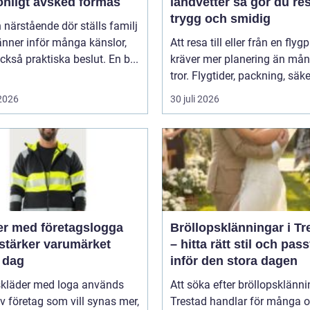
onligt avsked formas
landvetter så gör du resan
trygg och smidig
 närstående dör ställs familj
nner inför många känslor,
Att resa till eller från en flyg
kså praktiska beslut. En b...
kräver mer planering än må
tror. Flygtider, packning, säker
 2026
30 juli 2026
er med företagslogga
Bröllopsklänningar i Tr
stärker varumärket
– hitta rätt stil och pas
 dag
inför den stora dagen
skläder med loga används
Att söka efter bröllopsklänni
v företag som vill synas mer,
Trestad handlar för många 