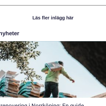
Läs fler inlägg här
 nyheter
renovering i Norrköping: En guide