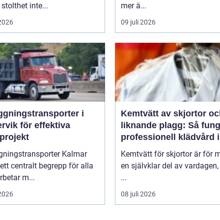
stolthet inte...
mer ä...
 2026
09 juli 2026
ggningstransporter i
Kemtvätt av skjortor o
rvik för effektiva
liknande plagg: Så fung
projekt
professionell klädvård i
praktiken
gningstransporter Kalmar
Kemtvätt för skjortor är för
 ett centralt begrepp för alla
en självklar del av vardagen
betar m...
...
 2026
08 juli 2026