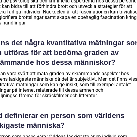
tå de psykologiska och kriminella aspekterna hos dessa personer
t kan bidra till att förhindra brott och utveckla strategier för att
ra farliga individer. Nackdelen är att fascinationen kan trivialis
lorifiera brottslingar samt skapa en obehaglig fascination kring
s handlingar.
nns det några kvantitativa mätningar s
n utföras för att bedöma graden av
rämmande hos dessa människor?
kan vara svårt att mäta graden av skrämmande aspekter hos
dens läskigaste människa då det är subjektivt. Men det finns vis
titativa mätningar som kan ge insikt, som till exempel antalet
ingar på internet relaterade till dessa ämnen och
ljningssiffrorna för skräckfilmer och litteratur.
d definierar en person som världens
skigaste människa?
erson som anses vara världens läskigaste är en individ som