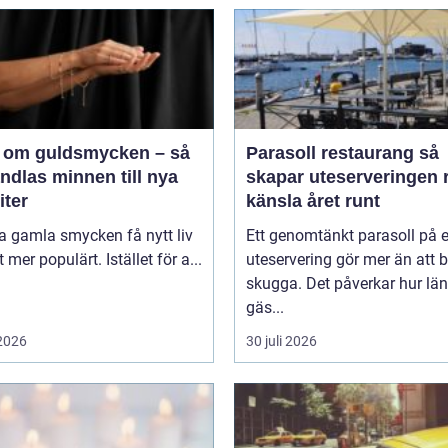
 om guldsmycken – så
Parasoll restaurang så
ndlas minnen till nya
skapar uteserveringen r
iter
känsla året runt
ta gamla smycken få nytt liv
Ett genomtänkt parasoll på 
lt mer populärt. Istället för a...
uteservering gör mer än att 
skugga. Det påverkar hur lä
gäs...
 2026
30 juli 2026