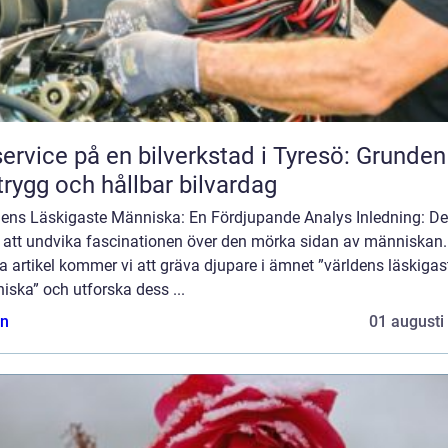
service på en bilverkstad i Tyresö: Grunden
trygg och hållbar bilvardag
dens Läskigaste Människa: En Fördjupande Analys Inledning: De
t att undvika fascinationen över den mörka sidan av människan. 
 artikel kommer vi att gräva djupare i ämnet ”världens läskigas
ska” och utforska dess ...
n
01 augusti