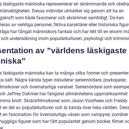
s läskigaste människa representerar en skrämmande och obeha
 mänskligheten. Dessa individer utmärker sig genom att ha en
gskraft som både fascinerar och skrämmer samtidigt. De kan
ieras av verkliga personer, fiktiva karaktärer eller historiska figur
råga har fångat människors fantasi och har lett till en enorm 
e och undersökning inom populärkulturen, psykologi och kriminol
entation av ”världens läskigaste
niska”
s läskigaste människa kan ta många olika former och presenter
ika sätt. Några kända typer inkluderar seriemördare, psykopater,
ilmsikoner och övernaturliga varelser. Seriemördare som exempe
ch Jeffrey Dahmer har fängslat allmänhetens uppmärksamhe
ymma brott. Skräckfilmsikoner som Jason Voorhees och Freddy
vit en del av populärkulturen och är kända över hela världen. De
et en fascination för övernaturliga väsen som vampyrer, zombier
hyggliga figurer som har fått popularitet genom böcker, filmer o
er.