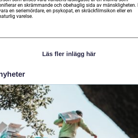
onifierar en skrämmande och obehaglig sida av mänskligheten. 
vara en seriemördare, en psykopat, en skräckfilmsikon eller en
aturlig varelse.
Läs fler inlägg här
 nyheter