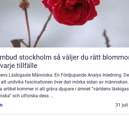
 stockholm så väljer du rätt blommor
varje tillfälle
dens Läskigaste Människa: En Fördjupande Analys Inledning: De
t att undvika fascinationen över den mörka sidan av människan. 
 artikel kommer vi att gräva djupare i ämnet ”världens läskigas
ska” och utforska dess ...
n
31 jul