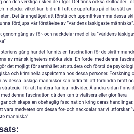
 och den verkliga risken de utgör. Det finns också skillnader i d
h metoder, vilket kan bidra till att de uppfattas på olika sätt av
eten. Det är angeläget att förstå och uppmärksamma dessa ski
 kunna fördjupa vår förståelse av ”världens läskigaste människa”
sk genomgång av för- och nackdelar med olika ”världens läskiga
ka”
istoriens gång har det funnits en fascination för de skrämmand
rna av mänsklighetens mörka sida. En fördel med denna fascina
gör det möjligt för samhället att studera och förstå de psykologi
giska och kriminella aspekterna hos dessa personer. Forskning 
 av dessa läskiga människor kan bidra till att förhindra brott o
 strategier för att hantera farliga individer. Å andra sidan finns 
med denna fascination då den kan trivialisera eller glorifiera
ingar och skapa en obehaglig fascination kring deras handlingar.
att vara medveten om dessa för- och nackdelar när vi utforskar ”
ste människa”.
sats: