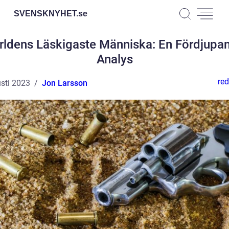
SVENSKNYHET.
se
rldens Läskigaste Människa: En Fördjupa
Analys
red
sti 2023
Jon Larsson