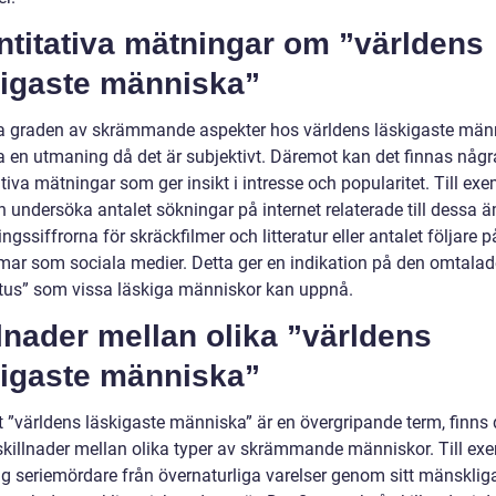
ntitativa mätningar om ”världens
kigaste människa”
a graden av skrämmande aspekter hos världens läskigaste män
a en utmaning då det är subjektivt. Däremot kan det finnas någr
tiva mätningar som ger insikt i intresse och popularitet. Till ex
 undersöka antalet sökningar på internet relaterade till dessa 
ingssiffrorna för skräckfilmer och litteratur eller antalet följare p
rmar som sociala medier. Detta ger en indikation på den omtalad
atus” som vissa läskiga människor kan uppnå.
lnader mellan olika ”världens
kigaste människa”
t ”världens läskigaste människa” är en övergripande term, finns 
 skillnader mellan olika typer av skrämmande människor. Till ex
sig seriemördare från övernaturliga varelser genom sitt mänsklig