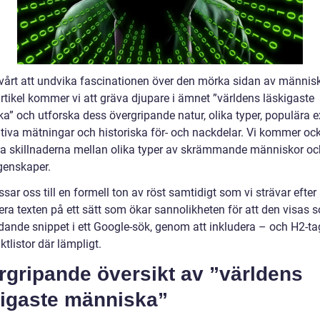
svårt att undvika fascinationen över den mörka sidan av människ
rtikel kommer vi att gräva djupare i ämnet ”världens läskigaste
a” och utforska dess övergripande natur, olika typer, populära 
ativa mätningar och historiska för- och nackdelar. Vi kommer ock
ra skillnaderna mellan olika typer av skrämmande människor oc
genskaper.
sar oss till en formell ton av röst samtidigt som vi strävar efter 
era texten på ett sätt som ökar sannolikheten för att den visas 
dande snippet i ett Google-sök, genom att inkludera – och H2-t
tlistor där lämpligt.
rgripande översikt av ”världens
kigaste människa”