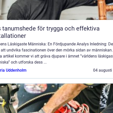
 tanumshede för trygga och effektiva
tallationer
dens Läskigaste Människa: En Fördjupande Analys Inledning: De
t att undvika fascinationen över den mörka sidan av människan. 
 artikel kommer vi att gräva djupare i ämnet ”världens läskigas
ska” och utforska dess ...
oria Uddenholm
04 augusti