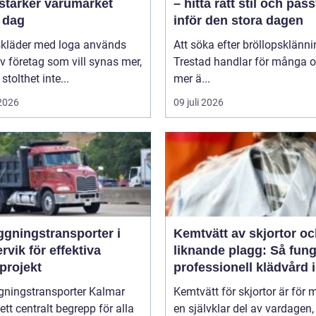
stärker varumärket
– hitta rätt stil och pas
 dag
inför den stora dagen
skläder med loga används
Att söka efter bröllopsklänni
v företag som vill synas mer,
Trestad handlar för många 
stolthet inte...
mer ä...
 2026
09 juli 2026
ggningstransporter i
Kemtvätt av skjortor o
rvik för effektiva
liknande plagg: Så fung
projekt
professionell klädvård i
praktiken
gningstransporter Kalmar
Kemtvätt för skjortor är för
 ett centralt begrepp för alla
en självklar del av vardagen