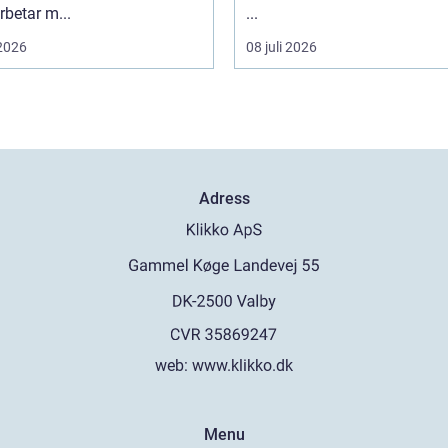
betar m...
...
 2026
08 juli 2026
Adress
web:
www.klikko.dk
Menu