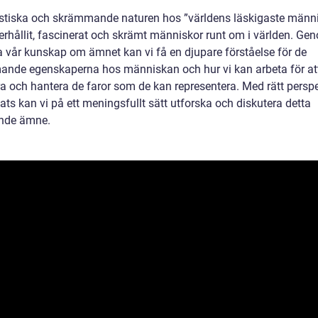
tiska och skrämmande naturen hos ”världens läskigaste männ
erhållit, fascinerat och skrämt människor runt om i världen. Ge
a vår kunskap om ämnet kan vi få en djupare förståelse för de
nde egenskaperna hos människan och hur vi kan arbeta för at
ra och hantera de faror som de kan representera. Med rätt perspe
ts kan vi på ett meningsfullt sätt utforska och diskutera detta
nde ämne.