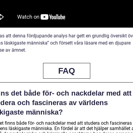
as att denna fördjupande analys har gett en grundlig översikt öv
ns läskigaste människa” och försett våra läsare med en djupare
lse av ämnet.
FAQ
ns det både för- och nackdelar med att
udera och fascineras av världens
skigaste människa?
det finns både för- och nackdelar med att studera och fascineras
ens läskigaste människa. En fördel är att det hjälper samhället 