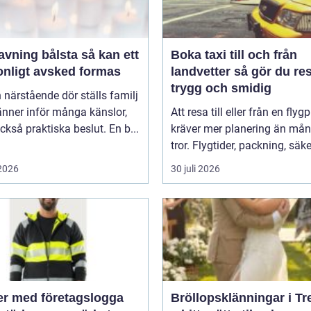
ing bålsta så kan ett
Boka taxi till och från
onligt avsked formas
landvetter så gör du resan
trygg och smidig
 närstående dör ställs familj
nner inför många känslor,
Att resa till eller från en flyg
kså praktiska beslut. En b...
kräver mer planering än må
tror. Flygtider, packning, säker
 2026
30 juli 2026
er med företagslogga
Bröllopsklänningar i Tr