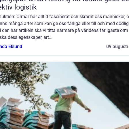
ektiv logistik
duktion: Ormar har alltid fascinerat och skrämt oss människor, 
inns många arter som kan ge oss farliga eller till och med dödli
 I den här artikeln ska vi titta närmare på världens farligaste or
ska dess egenskaper, art...
da Eklund
09 augusti