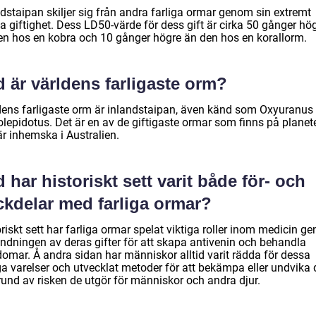
dstaipan skiljer sig från andra farliga ormar genom sin extremt
a giftighet. Dess LD50-värde för dess gift är cirka 50 gånger hö
en hos en kobra och 10 gånger högre än den hos en korallorm.
 är världens farligaste orm?
dens farligaste orm är inlandstaipan, även känd som Oxyuranus
olepidotus. Det är en av de giftigaste ormar som finns på planet
är inhemska i Australien.
 har historiskt sett varit både för- och
ckdelar med farliga ormar?
riskt sett har farliga ormar spelat viktiga roller inom medicin g
ndningen av deras gifter för att skapa antivenin och behandla
domar. Å andra sidan har människor alltid varit rädda för dessa
iga varelser och utvecklat metoder för att bekämpa eller undvika
rund av risken de utgör för människor och andra djur.