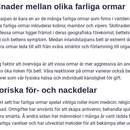
lnader mellan olika farliga ormar
taipan är bara en av de många farliga ormar som finns i världen
a farliga ormar inkluderar kobror, mambor och vipers. Skillnade
dessa ormar ligger främst i deras geografiska förekomst, bettets
et och bettens symptom. Medan inlandstaipans bett är extremt d
a ormar leda till allt från svåra smärtor och förlamning till org
g faktor att överväga är att vissa ormar är mer aggressiva än an
an öka risken för bett. Våra reaktioner på ormar varierar också 
rer som vår fysiska hälsa och individuell känslighet för gift.
oriska för- och nackdelar
kt sett har farliga ormar spelat viktiga roller inom medicin, relig
nad. Ormgifter har använts för att skapa antivenin, behandla s
dra smärta. Å andra sidan har människor i många år varit rädda 
arliga varelser och har utvecklat metoder för att bekämpa eller 