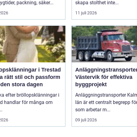
lygtider, packning, säker...
skapa stolthet inte...
 2026
11 juli 2026
opsklänningar i Trestad
Anläggningstransporter
ta rätt stil och passform
Västervik för effektiva
 den stora dagen
byggprojekt
ka efter bröllopsklänningar i
Anläggningstransporter Kal
ad handlar för många om
län är ett centralt begrepp för
..
som arbetar m...
 2026
09 juli 2026