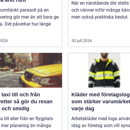
a året runt
När en närstående dör ställs 
nomtänkt parasoll på en
och vänner inför många käns
vering gör mer än att bara ge
men också praktiska beslut. 
. Det påverkar hur länge
 2026
30 juli 2026
taxi till och från
Kläder med företagslo
å gör du resan
som stärker varumärke
g och smidig
varje dag
a till eller från en flygplats
Arbetskläder med loga anvä
r mer planering än många
idag av företag som vill syn