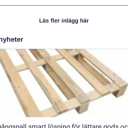
Läs fler inlägg här
 nyheter
smart lösning för lättare gods och