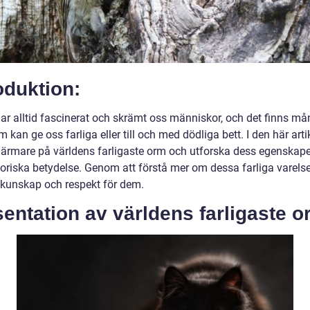
oduktion:
ar alltid fascinerat och skrämt oss människor, och det finns m
m kan ge oss farliga eller till och med dödliga bett. I den här art
 närmare på världens farligaste orm och utforska dess egenskaper
toriska betydelse. Genom att förstå mer om dessa farliga varelse
 kunskap och respekt för dem.
entation av världens farligaste o