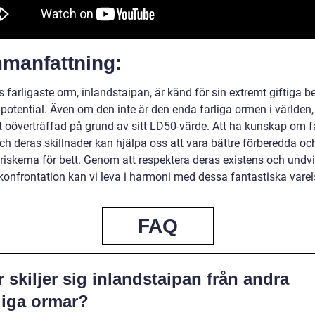
manfattning:
 farligaste orm, inlandstaipan, är känd för sin extremt giftiga b
potential. Även om den inte är den enda farliga ormen i världen,
et oöverträffad på grund av sitt LD50-värde. Att ha kunskap om f
ch deras skillnader kan hjälpa oss att vara bättre förberedda oc
riskerna för bett. Genom att respektera deras existens och undv
konfrontation kan vi leva i harmoni med dessa fantastiska varel
FAQ
 skiljer sig inlandstaipan från andra
liga ormar?