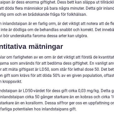
aipan är dess enorma giftighet. Dess bett kan släppa ut tillräck
 att döda flera människor på bara några minuter. Detta gör inlan
farlig orm och en brådskande fråga för folkhälsan.
inlandstaipan är en farlig orm, är det viktigt att notera att de fl
 inte är dödliga om de behandlas snabbt och korrekt. Det inneb
 vi bör underskatta farorna dessa arter kan utgöra.
titativa mätningar
alar om farligheten av en orm är det viktigt att förstå de kvantita
arna som används för att bedöma dess giftighet. En vanligt a
r att mäta giftigast är LD50, som står för lethal dose 50. Det be
 gift som krävs för att döda 50% av en given population, oftast
m kroppsvikt.
ndstaipan är LD50-värdet för dess gift cirka 0,03 mg/kg. Detta gö
 inlandstaipan cirka 50 gånger starkare än en kobras och cirka 1
starkare än en korallorm. Dessa siffror ger oss en uppfattning 
farliga potentialen hos inlandstaipans gift.