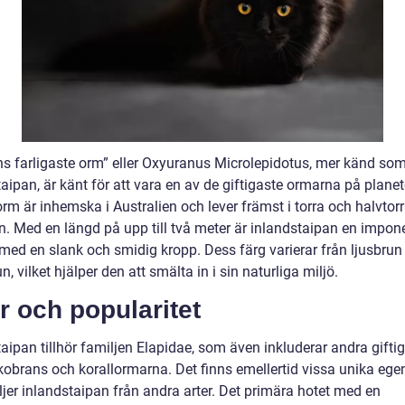
ns farligaste orm” eller Oxyuranus Microlepidotus, mer känd so
aipan, är känt för att vara en av de giftigaste ormarna på planet
rm är inhemska i Australien och lever främst i torra och halvtor
. Med en längd på upp till två meter är inlandstaipan en impo
med en slank och smidig kropp. Dess färg varierar från ljusbrun t
, vilket hjälper den att smälta in i sin naturliga miljö.
r och popularitet
aipan tillhör familjen Elapidae, som även inkluderar andra gifti
obrans och korallormarna. Det finns emellertid vissa unika ege
ljer inlandstaipan från andra arter. Det primära hotet med en