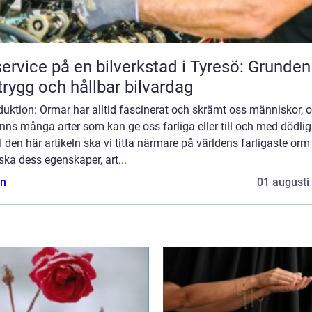
service på en bilverkstad i Tyresö: Grunden
trygg och hållbar bilvardag
duktion: Ormar har alltid fascinerat och skrämt oss människor, 
inns många arter som kan ge oss farliga eller till och med dödli
 I den här artikeln ska vi titta närmare på världens farligaste or
ska dess egenskaper, art...
n
01 augusti