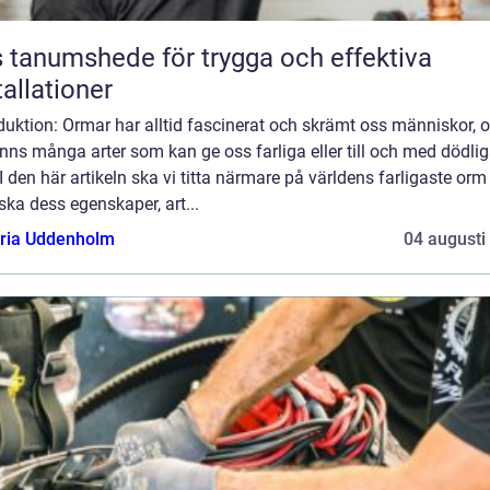
 tanumshede för trygga och effektiva
tallationer
duktion: Ormar har alltid fascinerat och skrämt oss människor, 
inns många arter som kan ge oss farliga eller till och med dödli
 I den här artikeln ska vi titta närmare på världens farligaste or
ska dess egenskaper, art...
oria Uddenholm
04 augusti