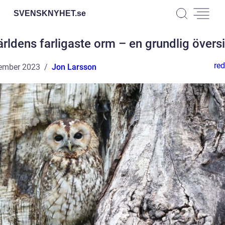
SVENSKNYHET.
se
ärldens farligaste orm – en grundlig översi
red
ember 2023
Jon Larsson