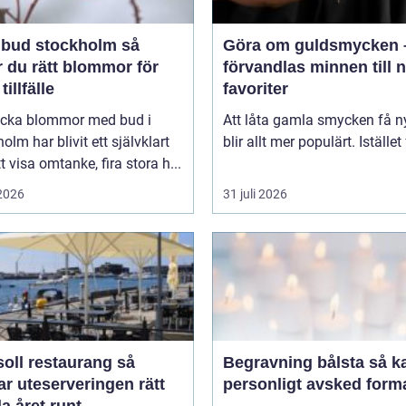
bud stockholm så
Göra om guldsmycken 
r du rätt blommor för
förvandlas minnen till 
tillfälle
favoriter
kicka blommor med bud i
Att låta gamla smycken få ny
olm har blivit ett självklart
blir allt mer populärt. Istället 
tt visa omtanke, fira stora h...
 2026
31 juli 2026
oll restaurang så
Begravning bålsta så kan ett
r uteserveringen rätt
personligt avsked form