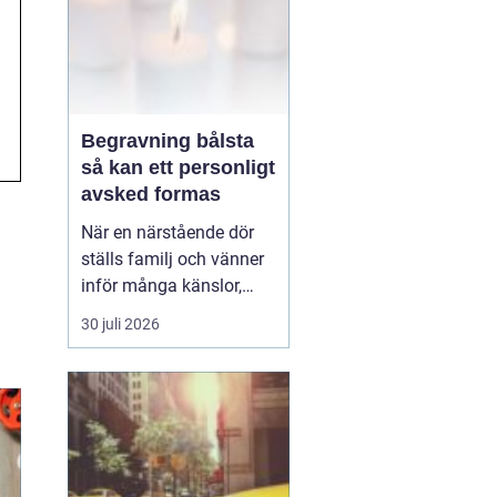
Begravning bålsta
så kan ett personligt
avsked formas
När en närstående dör
ställs familj och vänner
inför många känslor,
men också praktiska
30 juli 2026
beslut.
En begravning
Bålsta innebär
ofta en
ceremoni i någon av
Håbo församlings kyrkor
eller ka...