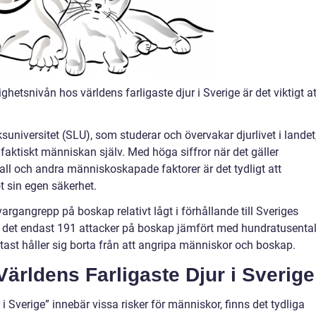
lighetsnivån hos världens farligaste djur i Sverige är det viktigt at
.
ksuniversitet (SLU), som studerar och övervakar djurlivet i landet
e faktiskt människan själv. Med höga siffror när det gäller
fall och andra människoskapade faktorer är det tydligt att
t sin egen säkerhet.
 vargangrepp på boskap relativt lågt i förhållande till Sveriges
ar det endast 191 attacker på boskap jämfört med hundratusenta
oftast håller sig borta från att angripa människor och boskap.
Världens Farligaste Djur i Sverige
r i Sverige” innebär vissa risker för människor, finns det tydliga