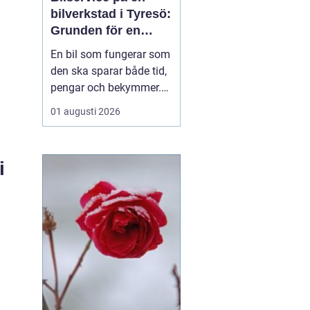
bilverkstad i Tyresö:
Grunden för en
trygg och hållbar
En bil som fungerar som
bilvardag
den ska sparar både tid,
pengar och bekymmer.
För många förare blir
01 augusti 2026
servicefrågan ändå
något som skjuts upp
tills en varningslampa
i
börjar lysa eller ett ljud
känns fel. Ge...