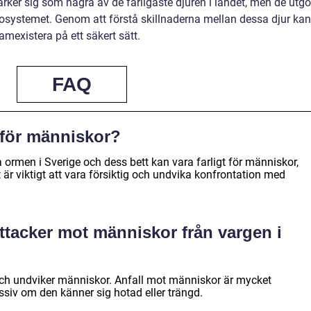
er sig som några av de farligaste djuren i landet, men de utgö
kosystemet. Genom att förstå skillnaderna mellan dessa djur kan
amexistera på ett säkert sätt.
FAQ
 för människor?
ormen i Sverige och dess bett kan vara farligt för människor,
 är viktigt att vara försiktig och undvika konfrontation med
ttacker mot människor från vargen i
och undviker människor. Anfall mot människor är mycket
essiv om den känner sig hotad eller trängd.