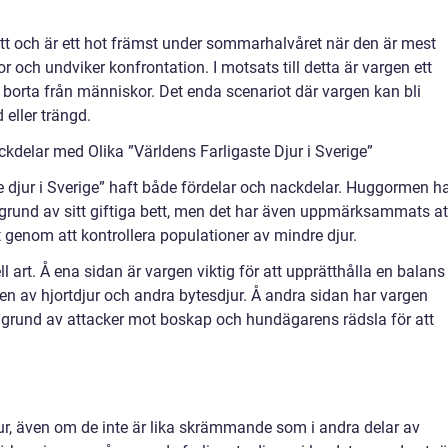
ett och är ett hot främst under sommarhalvåret när den är mest
r och undviker konfrontation. I motsats till detta är vargen ett
ig borta från människor. Det enda scenariot där vargen kan bli
 eller trängd.
delar med Olika ”Världens Farligaste Djur i Sverige”
ste djur i Sverige” haft både fördelar och nackdelar. Huggormen h
 grund av sitt giftiga bett, men det har även uppmärksammats at
t genom att kontrollera populationer av mindre djur.
ll art. Å ena sidan är vargen viktig för att upprätthålla en balans 
ten av hjortdjur och andra bytesdjur. Å andra sidan har vargen
 grund av attacker mot boskap och hundägarens rädsla för att
 djur, även om de inte är lika skrämmande som i andra delar av