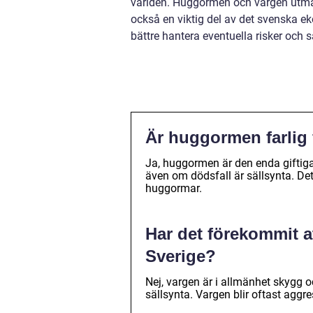
världen. Huggormen och vargen utmärk
också en viktig del av det svenska e
bättre hantera eventuella risker och s
Är huggormen farlig
Ja, huggormen är den enda giftiga 
även om dödsfall är sällsynta. Det
huggormar.
Har det förekommit a
Sverige?
Nej, vargen är i allmänhet skygg 
sällsynta. Vargen blir oftast aggr