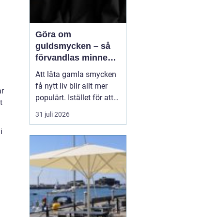
Göra om
guldsmycken – så
förvandlas minnen
till nya favoriter
Att låta gamla smycken
få nytt liv blir allt mer
ar
populärt. Istället för att
t
låta arvegods ligga i en
31 juli 2026
låda kan de formas om
i
till något som både
passar stilen i dag och
bär med sig historien.
N&au...