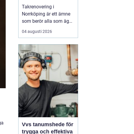
Takrenovering i
Norrköping är ett ämne
som berör alla som äger
hus, radhus eller
04 augusti 2026
flerfamiljshus i området.
Taket är husets
viktigaste skydd mot
regn, snö och fukt, och
en i tid genomförd
renovering kan sp...
ga
Vvs tanumshede för
trygga och effektiva