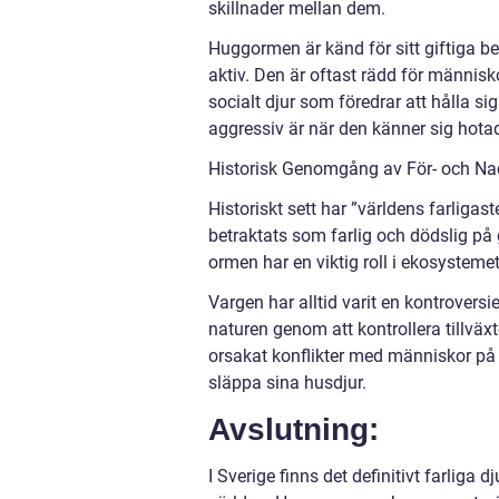
skillnader mellan dem.
Huggormen är känd för sitt giftiga b
aktiv. Den är oftast rädd för människo
socialt djur som föredrar att hålla s
aggressiv är när den känner sig hotad
Historisk Genomgång av För- och Nack
Historiskt sett har ”världens farliga
betraktats som farlig och dödslig på
ormen har en viktig roll i ekosysteme
Vargen har alltid varit en kontroversie
naturen genom att kontrollera tillväx
orsakat konflikter med människor på
släppa sina husdjur.
Avslutning:
I Sverige finns det definitivt farliga