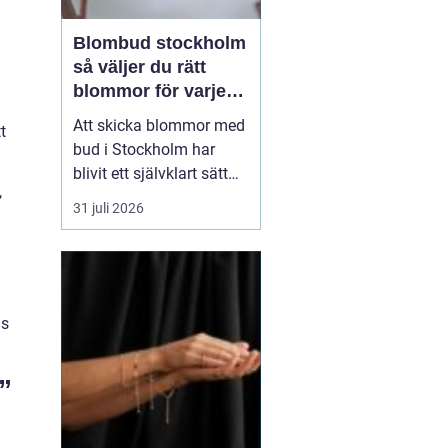
Blombud stockholm
så väljer du rätt
blommor för varje
tillfälle
Att skicka blommor med
t
bud i Stockholm har
blivit ett självklart sätt
,
att visa omtanke, fira
31 juli 2026
stora händelser eller
säga sådant som är
svårt att formulera i ord.
En bukett kan skapa
glädje på några
ls
sekunder, oavsett om
mottagaren befinner sig
”
på konto...