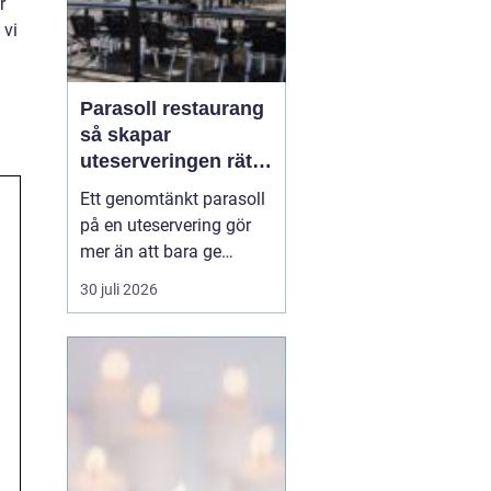
r
 vi
Parasoll restaurang
så skapar
uteserveringen rätt
känsla året runt
Ett genomtänkt parasoll
på en uteservering gör
mer än att bara ge
skugga. Det påverkar hur
30 juli 2026
länge gästerna stannar,
hur mycket de beställer
och om de väljer att
komma tillbaka. När
kraven på komfort,
hållbarhet och design
ökar, blir valet av
parasoll ...