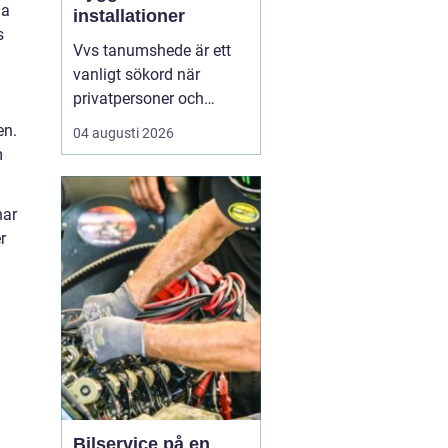
na
installationer
s
Vvs tanumshede är ett
vanligt sökord när
privatpersoner och
företag behöver hjälp
en.
04 augusti 2026
med värme, vatten och
m
sanitet i norra bohuslän.
Många undrar vad som
har
skiljer en seriös vvs
r
partner från en tillfällig
lösning, hur en
installation bör gå till
och vilka...
Bilservice på en