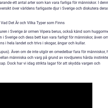
farande ett antal arter som kan vara farliga för människor. I den
versikt över världens farligaste djur i Sverige och diskutera dera
– Vad Det Är och Vilka Typer som Finns
juren i Sverige är ormen Vipera berus, också känd som huggorm
i Sverige och dess bett kan vara farligt för människor, även o
ns i hela landet och trivs i skogar, ängar och kullar.
lupus). Även om de inte utgör en omedelbar fara för människor, 
r mellan människa och varg på grund av rovdjurens hårda instinkte
p. Dock har vi idag strikta lagar för att skydda vargen och