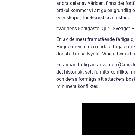
andra delar av världen, finns det fort
artikel kommer vi att ge en grundlig ö
egenskaper, förekomst och historia.
”Världens Farligaste Djur i Sverige” 
En av de mest framstående farliga d
Huggormen är den enda giftiga ormen 
dödsfall är sällsynta. Vipera berus fin
En annan farlig art är vargen (Canis 
det historiskt sett funnits konflikte
och deras förmåga att attackera boska
minimera konflikter.