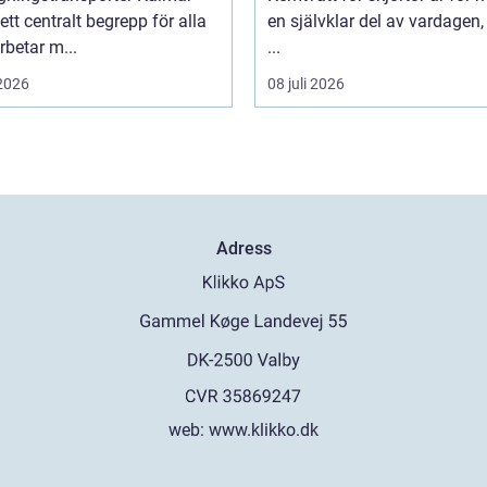
 ett centralt begrepp för alla
en självklar del av vardagen
betar m...
...
 2026
08 juli 2026
Adress
web:
www.klikko.dk