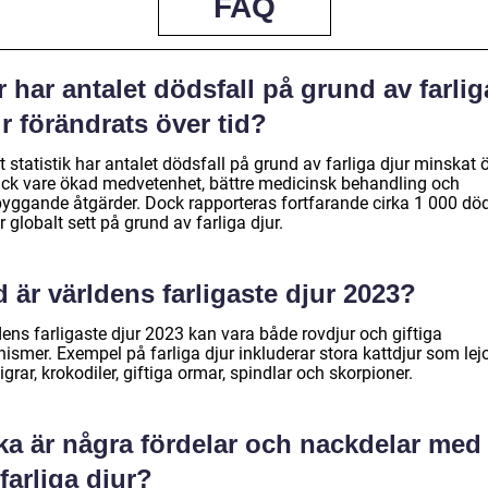
FAQ
 har antalet dödsfall på grund av farlig
r förändrats över tid?
t statistik har antalet dödsfall på grund av farliga djur minskat 
tack vare ökad medvetenhet, bättre medicinsk behandling och
byggande åtgärder. Dock rapporteras fortfarande cirka 1 000 död
r globalt sett på grund av farliga djur.
 är världens farligaste djur 2023?
ens farligaste djur 2023 kan vara både rovdjur och giftiga
ismer. Exempel på farliga djur inkluderar stora kattdjur som lej
igrar, krokodiler, giftiga ormar, spindlar och skorpioner.
ka är några fördelar och nackdelar med 
farliga djur?