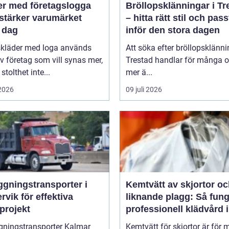
er med företagslogga
Bröllopsklänningar i Tr
stärker varumärket
– hitta rätt stil och pas
 dag
inför den stora dagen
skläder med loga används
Att söka efter bröllopsklänni
v företag som vill synas mer,
Trestad handlar för många 
stolthet inte...
mer ä...
 2026
09 juli 2026
ggningstransporter i
Kemtvätt av skjortor o
rvik för effektiva
liknande plagg: Så fung
projekt
professionell klädvård i
praktiken
gningstransporter Kalmar
Kemtvätt för skjortor är för