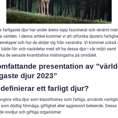
s farligaste djur har under årens lopp fascinerat och skrämt mä
a världen. I denna artikel kommer vi att utforska djurens farlighe
genskaper och hur de skiljer sig från varandra. Vi kommer också 
 både för- och nackdelar med att ha dessa djur i vår miljö samt
ka de senaste kvantitativa mätningarna på området.
omfattande presentation av ”värl
igaste djur 2023”
definierar ett farligt djur?
avgöra vilka djur som klassificeras som farliga, används vanligt
 som dödlig förmåga, giftighet eller aggressivt beteende. Dessa 
de rovdjur och giftiga organismer.