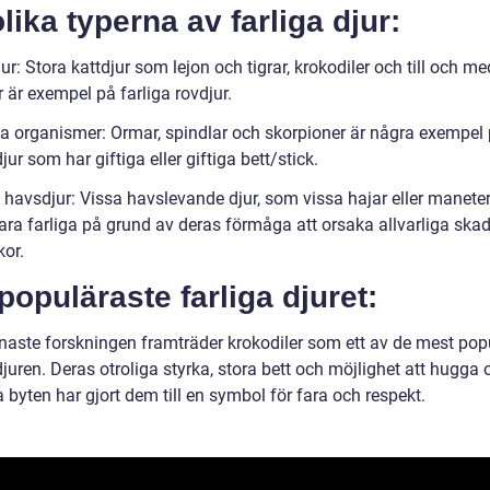
lika typerna av farliga djur:
ur: Stora kattdjur som lejon och tigrar, krokodiler och till och me
 är exempel på farliga rovdjur.
iga organismer: Ormar, spindlar och skorpioner är några exempel
djur som har giftiga eller giftiga bett/stick.
 havsdjur: Vissa havslevande djur, som vissa hajar eller maneter
ara farliga på grund av deras förmåga att orsaka allvarliga ska
or.
populäraste farliga djuret:
enaste forskningen framträder krokodiler som ett av de mest pop
djuren. Deras otroliga styrka, stora bett och möjlighet att hugga 
 byten har gjort dem till en symbol för fara och respekt.