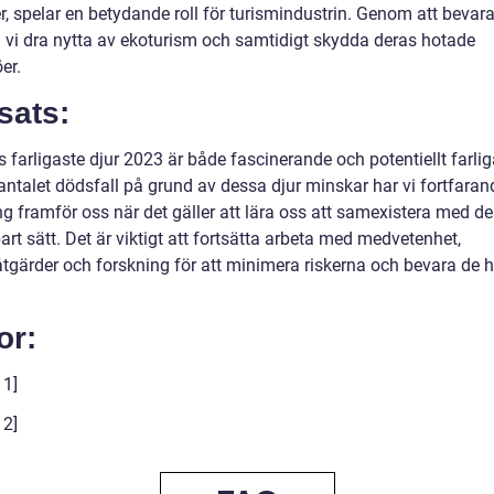
r, spelar en betydande roll för turismindustrin. Genom att bevar
n vi dra nytta av ekoturism och samtidigt skydda deras hotade
öer.
sats:
 farligaste djur 2023 är både fascinerande och potentiellt farlig
ntalet dödsfall på grund av dessa djur minskar har vi fortfaran
g framför oss när det gäller att lära oss att samexistera med d
bart sätt. Det är viktigt att fortsätta arbeta med medvetenhet,
tgärder och forskning för att minimera riskerna och bevara de 
or:
 1]
 2]