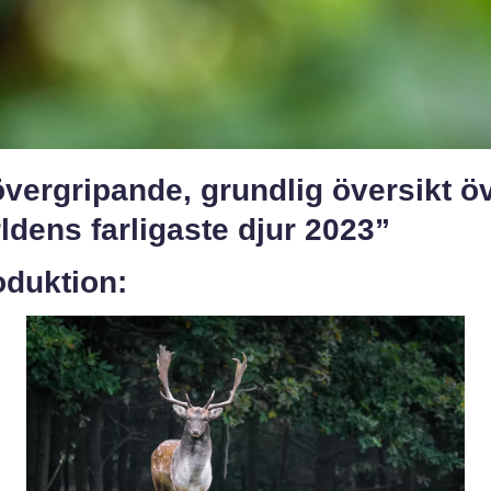
vergripande, grundlig översikt ö
ldens farligaste djur 2023”
oduktion: