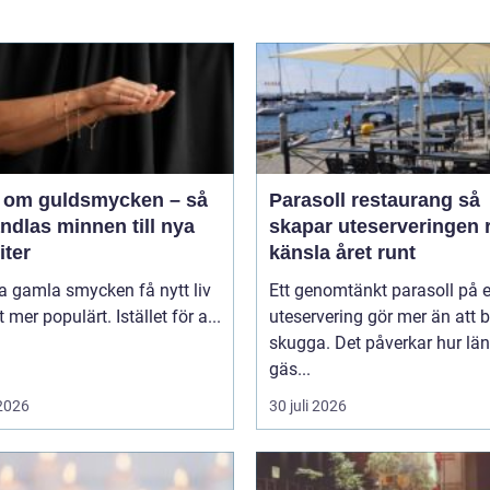
 om guldsmycken – så
Parasoll restaurang så
ndlas minnen till nya
skapar uteserveringen r
iter
känsla året runt
ta gamla smycken få nytt liv
Ett genomtänkt parasoll på 
lt mer populärt. Istället för a...
uteservering gör mer än att 
skugga. Det påverkar hur lä
gäs...
 2026
30 juli 2026