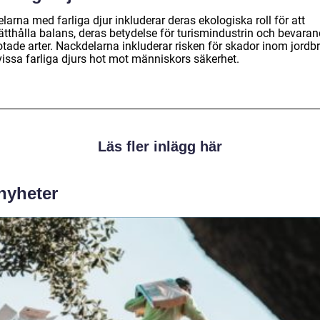
larna med farliga djur inkluderar deras ekologiska roll för att
ätthålla balans, deras betydelse för turismindustrin och bevaran
otade arter. Nackdelarna inkluderar risken för skador inom jordb
vissa farliga djurs hot mot människors säkerhet.
Läs fler inlägg här
 nyheter