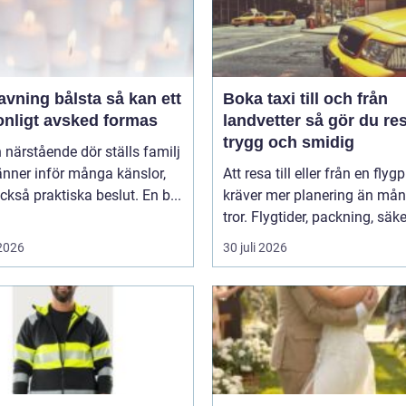
ing bålsta så kan ett
Boka taxi till och från
onligt avsked formas
landvetter så gör du resan
trygg och smidig
 närstående dör ställs familj
nner inför många känslor,
Att resa till eller från en flyg
kså praktiska beslut. En b...
kräver mer planering än må
tror. Flygtider, packning, säker
 2026
30 juli 2026