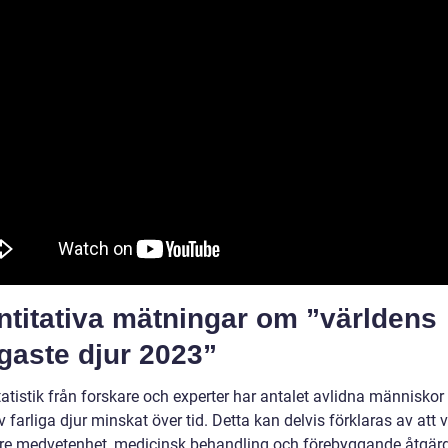
ntitativa mätningar om ”världens
igaste djur 2023”
tatistik från forskare och experter har antalet avlidna människor
 farliga djur minskat över tid. Detta kan delvis förklaras av att v
tre medvetenhet, medicinsk behandling och förebyggande åtgärd