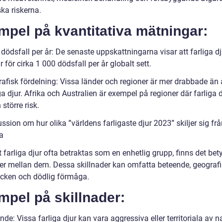
ka riskerna.
pel på kvantitativa mätningar:
 dödsfall per år: De senaste uppskattningarna visar att farliga dj
 för cirka 1 000 dödsfall per år globalt sett.
rafisk fördelning: Vissa länder och regioner är mer drabbade än
ga djur. Afrika och Australien är exempel på regioner där farliga d
 större risk.
ssion om hur olika ”världens farligaste djur 2023” skiljer sig fr
a
t farliga djur ofta betraktas som en enhetlig grupp, finns det be
der mellan dem. Dessa skillnader kan omfatta beteende, geograf
cken och dödlig förmåga.
pel på skillnader:
nde: Vissa farliga djur kan vara aggressiva eller territoriala av n