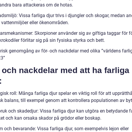
ndra bara attackeras om de hotas.
dsmiljö: Vissa farliga djur trivs i djungler och skogar, medan a
r vattenmiljöer eller ökenområden.
varsmekanismer: Skorpioner använder sig av giftiga taggar för fö
okodiler förlitar sig på sin fysiska styrka och bett.
orisk genomgång av för- och nackdelar med olika ”världens farli
23”
 och nackdelar med att ha farliga
:
gisk roll: Många farliga djur spelar en viktig roll för att upprätthå
k balans, till exempel genom att kontrollera populationen av byt
bruk och skadedjur: Vissa farliga djur kan utgöra en betydande f
ket och kan orsaka skador på grödor eller boskap.
m och bevarande: Vissa farliga djur, som exempelvis lejon eller