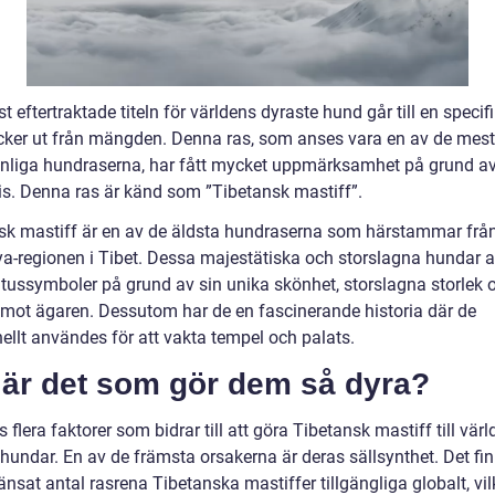
 eftertraktade titeln för världens dyraste hund går till en specifi
cker ut från mängden. Denna ras, som anses vara en av de mest
nliga hundraserna, har fått mycket uppmärksamhet på grund av 
is. Denna ras är känd som ”Tibetansk mastiff”.
sk mastiff är en av de äldsta hundraserna som härstammar frå
a-regionen i Tibet. Dessa majestätiska och storslagna hundar 
atussymboler på grund av sin unika skönhet, storslagna storlek 
et mot ägaren. Dessutom har de en fascinerande historia där de
nellt användes för att vakta tempel och palats.
 är det som gör dem så dyra?
s flera faktorer som bidrar till att göra Tibetansk mastiff till vär
 hundar. En av de främsta orsakerna är deras sällsynthet. Det fi
änsat antal rasrena Tibetanska mastiffer tillgängliga globalt, vil