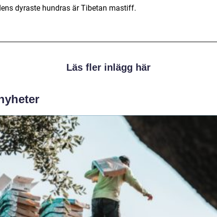
dens dyraste hundras är Tibetan mastiff.
Läs fler inlägg här
 nyheter