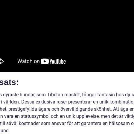
sats:
s dyraste hundar, som Tibetan mastiff, fångar fantasin hos djur
 i världen. Dessa exklusiva raser presenterar en unik kombinatio
thet, prestigefyllda ägare och överväldigande skönhet. Att äga 
n vara en statussymbol och en unik upplevelse, men det är viktig
till såväl kostnader som ansvar för att garantera en hälsosam 
hund.