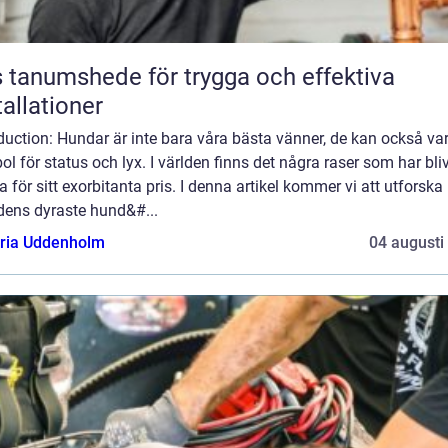
 tanumshede för trygga och effektiva
tallationer
duction: Hundar är inte bara våra bästa vänner, de kan också va
l för status och lyx. I världen finns det några raser som har bliv
 för sitt exorbitanta pris. I denna artikel kommer vi att utforska
dens dyraste hund&#...
oria Uddenholm
04 augusti