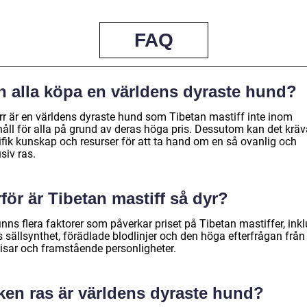
FAQ
n alla köpa en världens dyraste hund?
rr är en världens dyraste hund som Tibetan mastiff inte inom
håll för alla på grund av deras höga pris. Dessutom kan det kräv
ifik kunskap och resurser för att ta hand om en så ovanlig och
siv ras.
för är Tibetan mastiff så dyr?
inns flera faktorer som påverkar priset på Tibetan mastiffer, inkl
 sällsynthet, förädlade blodlinjer och den höga efterfrågan från
isar och framstående personligheter.
ken ras är världens dyraste hund?