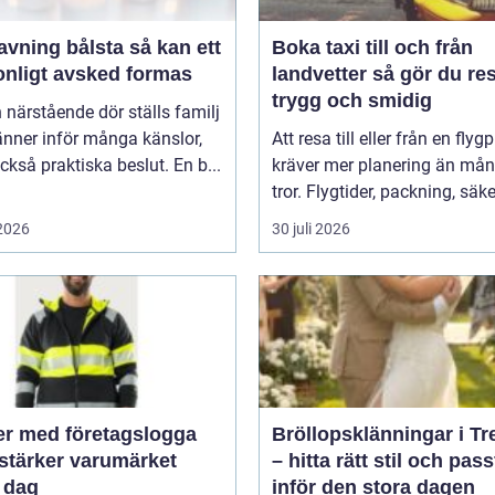
ing bålsta så kan ett
Boka taxi till och från
onligt avsked formas
landvetter så gör du resan
trygg och smidig
 närstående dör ställs familj
nner inför många känslor,
Att resa till eller från en flyg
kså praktiska beslut. En b...
kräver mer planering än må
tror. Flygtider, packning, säker
 2026
30 juli 2026
er med företagslogga
Bröllopsklänningar i Tr
stärker varumärket
– hitta rätt stil och pas
 dag
inför den stora dagen