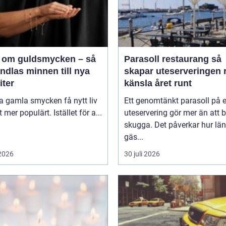
 om guldsmycken – så
Parasoll restaurang så
ndlas minnen till nya
skapar uteserveringen r
iter
känsla året runt
ta gamla smycken få nytt liv
Ett genomtänkt parasoll på 
lt mer populärt. Istället för a...
uteservering gör mer än att 
skugga. Det påverkar hur lä
gäs...
 2026
30 juli 2026