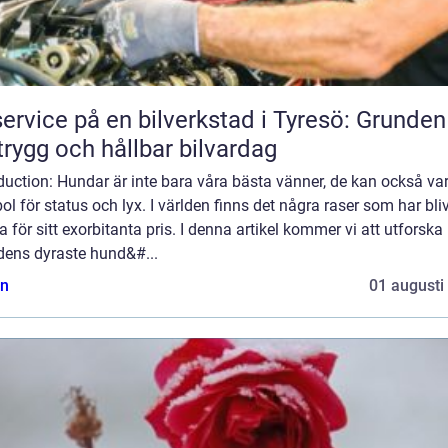
service på en bilverkstad i Tyresö: Grunden
trygg och hållbar bilvardag
duction: Hundar är inte bara våra bästa vänner, de kan också va
l för status och lyx. I världen finns det några raser som har bliv
 för sitt exorbitanta pris. I denna artikel kommer vi att utforska
dens dyraste hund&#...
n
01 augusti