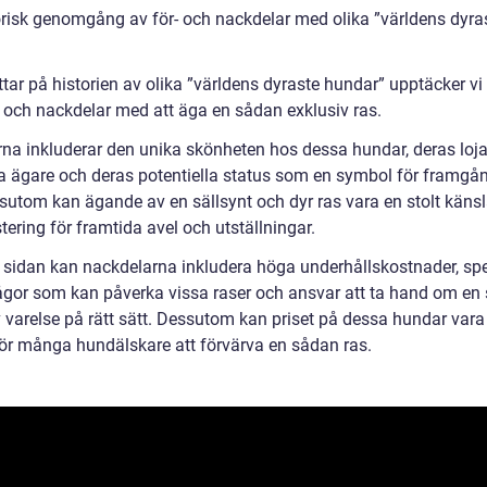
orisk genomgång av för- och nackdelar med olika ”världens dyra
ittar på historien av olika ”världens dyraste hundar” upptäcker v
r och nackdelar med att äga en sådan exklusiv ras.
rna inkluderar den unika skönheten hos dessa hundar, deras lojal
a ägare och deras potentiella status som en symbol för framgå
ssutom kan ägande av en sällsynt och dyr ras vara en stolt käns
tering för framtida avel och utställningar.
 sidan kan nackdelarna inkludera höga underhållskostnader, spe
ågor som kan påverka vissa raser och ansvar att ta hand om en
 varelse på rätt sätt. Dessutom kan priset på dessa hundar vara 
för många hundälskare att förvärva en sådan ras.