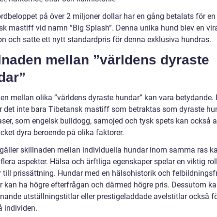
rdbeloppet på över 2 miljoner dollar har en gång betalats för en
sk mastiff vid namn ”Big Splash”. Denna unika hund blev en vir
on och satte ett nytt standardpris för denna exklusiva hundras.
lnaden mellan ”världens dyraste
dar”
den mellan olika ”världens dyraste hundar” kan vara betydande. 
är det inte bara Tibetansk mastiff som betraktas som dyraste hu
aser, som engelsk bulldogg, samojed och tysk spets kan också 
cket dyra beroende på olika faktorer.
 gäller skillnaden mellan individuella hundar inom samma ras k
flera aspekter. Hälsa och ärftliga egenskaper spelar en viktig rol
till prissättning. Hundar med en hälsohistorik och felbildningsf
ar kan ha högre efterfrågan och därmed högre pris. Dessutom kan
ande utställningstitlar eller prestigeladdade avelstitlar också f
å individen.