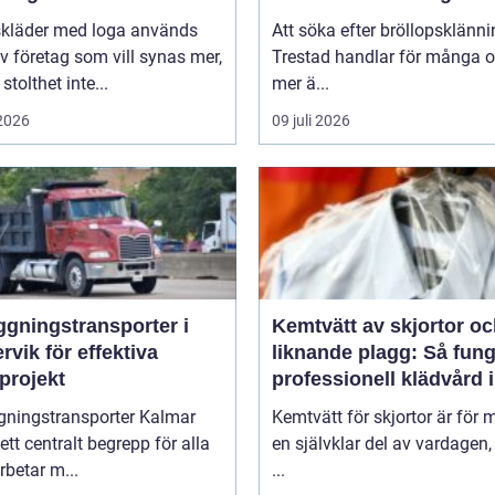
skläder med loga används
Att söka efter bröllopsklänni
v företag som vill synas mer,
Trestad handlar för många 
stolthet inte...
mer ä...
 2026
09 juli 2026
ggningstransporter i
Kemtvätt av skjortor o
rvik för effektiva
liknande plagg: Så fung
projekt
professionell klädvård i
praktiken
gningstransporter Kalmar
Kemtvätt för skjortor är för
 ett centralt begrepp för alla
en självklar del av vardagen
betar m...
...