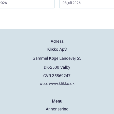
 2026
08 juli 2026
Adress
web:
www.klikko.dk
Menu
Annonsering