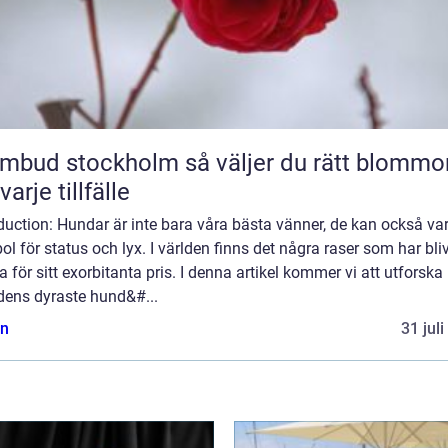
 stockholm så väljer du rätt blommor
varje tillfälle
duction: Hundar är inte bara våra bästa vänner, de kan också va
l för status och lyx. I världen finns det några raser som har bliv
 för sitt exorbitanta pris. I denna artikel kommer vi att utforska
dens dyraste hund&#...
n
31 jul