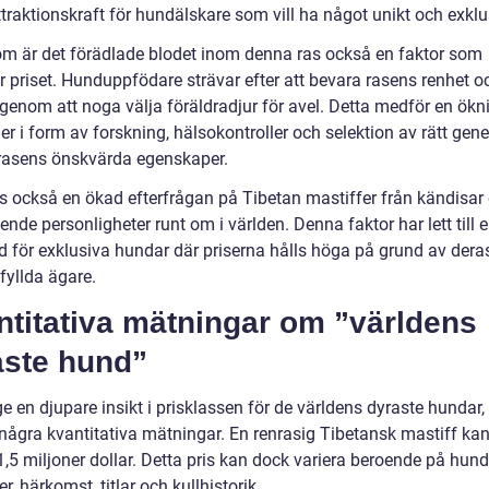
traktionskraft för hundälskare som vill ha något unikt och exklu
m är det förädlade blodet inom denna ras också en faktor som
r priset. Hunduppfödare strävar efter att bevara rasens renhet 
 genom att noga välja föräldradjur för avel. Detta medför en ökn
r i form av forskning, hälsokontroller och selektion av rätt gener
rasens önskvärda egenskaper.
ns också en ökad efterfrågan på Tibetan mastiffer från kändisar
nde personligheter runt om i världen. Denna faktor har lett till 
 för exklusiva hundar där priserna hålls höga på grund av dera
fyllda ägare.
ntitativa mätningar om ”världens
aste hund”
ge en djupare insikt i prisklassen för de världens dyraste hundar, 
å några kvantitativa mätningar. En renrasig Tibetansk mastiff ka
 1,5 miljoner dollar. Detta pris kan dock variera beroende på hun
er, härkomst, titlar och kullhistorik.