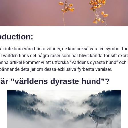
oduction:
är inte bara våra bästa vänner, de kan också vara en symbol för
 I världen finns det några raser som har blivit kända för sitt exor
denna artikel kommer vi att utforska ”världens dyraste hund” och
pännande detaljer om dessa exklusiva fyrbenta varelser.
 är ”världens dyraste hund”?