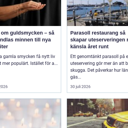
 om guldsmycken – så
Parasoll restaurang så
ndlas minnen till nya
skapar uteserveringen r
iter
känsla året runt
ta gamla smycken få nytt liv
Ett genomtänkt parasoll på 
lt mer populärt. Istället för a...
uteservering gör mer än att 
skugga. Det påverkar hur lä
gäs...
 2026
30 juli 2026