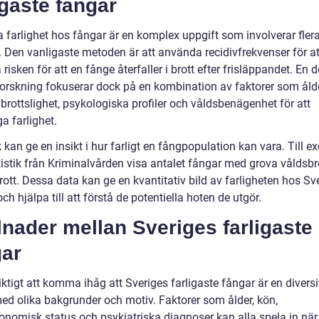
igaste fångar
a farlighet hos fångar är en komplex uppgift som involverar fler
. Den vanligaste metoden är att använda recidivfrekvenser för at
isken för att en fånge återfaller i brott efter frisläppandet. En d
forskning fokuserar dock på en kombination av faktorer som ålde
 brottslighet, psykologiska profiler och våldsbenägenhet för att
a farlighet.
k kan ge en insikt i hur farligt en fångpopulation kan vara. Till 
tistik från Kriminalvården visa antalet fångar med grova våldsbr
ott. Dessa data kan ge en kvantitativ bild av farligheten hos Sv
ch hjälpa till att förstå de potentiella hoten de utgör.
lnader mellan Sveriges farligaste
gar
iktigt att komma ihåg att Sveriges farligaste fångar är en diversi
ed olika bakgrunder och motiv. Faktorer som ålder, kön,
onomisk status och psykiatriska diagnoser kan alla spela in när