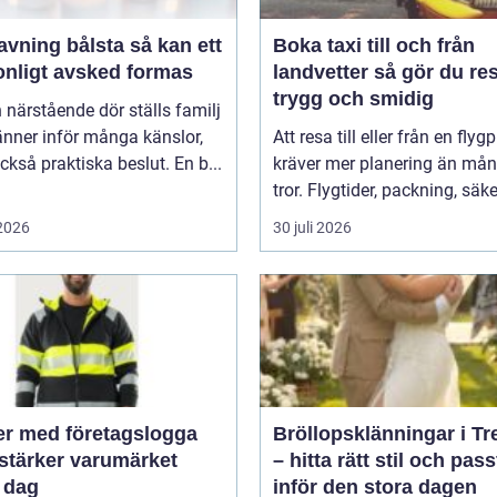
ing bålsta så kan ett
Boka taxi till och från
onligt avsked formas
landvetter så gör du resan
trygg och smidig
 närstående dör ställs familj
nner inför många känslor,
Att resa till eller från en flyg
kså praktiska beslut. En b...
kräver mer planering än må
tror. Flygtider, packning, säker
 2026
30 juli 2026
er med företagslogga
Bröllopsklänningar i Tr
stärker varumärket
– hitta rätt stil och pas
 dag
inför den stora dagen