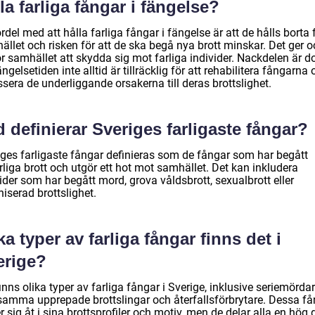
la farliga fångar i fängelse?
rdel med att hålla farliga fångar i fängelse är att de hålls borta 
ället och risken för att de ska begå nya brott minskar. Det ger 
ör samhället att skydda sig mot farliga individer. Nackdelen är d
ängelsetiden inte alltid är tillräcklig för att rehabilitera fångarna
sera de underliggande orsakerna till deras brottslighet.
 definierar Sveriges farligaste fångar?
iges farligaste fångar definieras som de fångar som har begått
rliga brott och utgör ett hot mot samhället. Det kan inkludera
ider som har begått mord, grova våldsbrott, sexualbrott eller
iserad brottslighet.
ka typer av farliga fångar finns det i
erige?
inns olika typer av farliga fångar i Sverige, inklusive seriemördar
samma upprepade brottslingar och återfallsförbrytare. Dessa få
er sig åt i sina brottsprofiler och motiv, men de delar alla en hög 