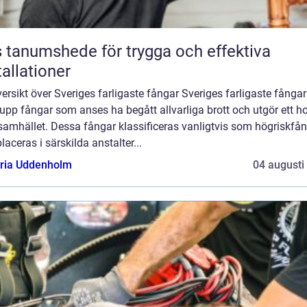
 tanumshede för trygga och effektiva
tallationer
ersikt över Sveriges farligaste fångar Sveriges farligaste fångar
upp fångar som anses ha begått allvarliga brott och utgör ett ho
samhället. Dessa fångar klassificeras vanligtvis som högriskfå
laceras i särskilda anstalter...
oria Uddenholm
04 augusti