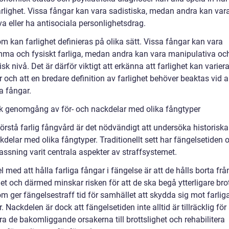
farlighet. Vissa fångar kan vara sadistiska, medan andra kan var
a eller ha antisociala personlighetsdrag.
m kan farlighet definieras på olika sätt. Vissa fångar kan vara
ma och fysiskt farliga, medan andra kan vara manipulativa och
sk nivå. Det är därför viktigt att erkänna att farlighet kan varier
r och att en bredare definition av farlighet behöver beaktas vid 
a fångar.
sk genomgång av för- och nackdelar med olika fångtyper
förstå farlig fångvård är det nödvändigt att undersöka historiska 
delar med olika fångtyper. Traditionellt sett har fängelsetiden 
assning varit centrala aspekter av straffsystemet.
l med att hålla farliga fångar i fängelse är att de hålls borta frå
t och därmed minskar risken för att de ska begå ytterligare brot
m ger fängelsestraff tid för samhället att skydda sig mot farlig
r. Nackdelen är dock att fängelsetiden inte alltid är tillräcklig för 
a de bakomliggande orsakerna till brottslighet och rehabilitera