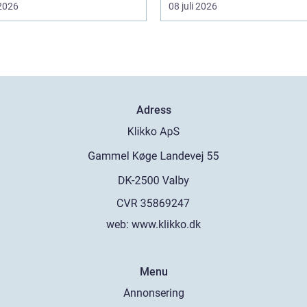
 2026
08 juli 2026
Adress
web:
www.klikko.dk
Menu
Annonsering