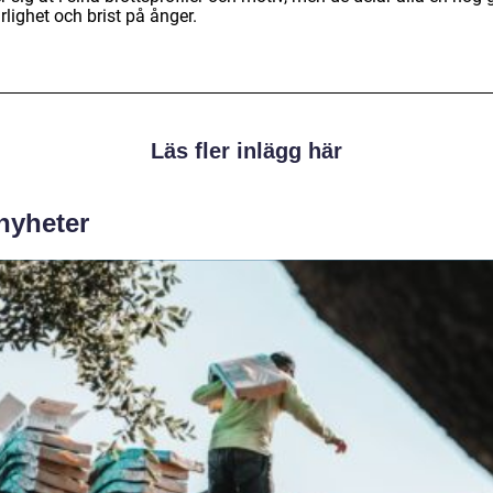
rlighet och brist på ånger.
Läs fler inlägg här
 nyheter