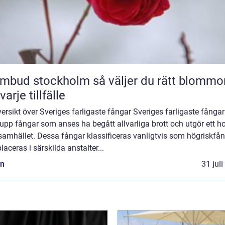
 stockholm så väljer du rätt blommor
varje tillfälle
ersikt över Sveriges farligaste fångar Sveriges farligaste fångar
upp fångar som anses ha begått allvarliga brott och utgör ett ho
samhället. Dessa fångar klassificeras vanligtvis som högriskfå
laceras i särskilda anstalter...
n
31 jul