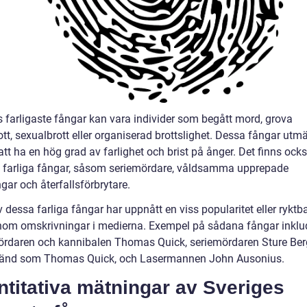
s farligaste fångar kan vara individer som begått mord, grova
tt, sexualbrott eller organiserad brottslighet. Dessa fångar utmä
t ha en hög grad av farlighet och brist på ånger. Det finns ocks
v farliga fångar, såsom seriemördare, våldsamma upprepade
ngar och återfallsförbrytare.
 dessa farliga fångar har uppnått en viss popularitet eller ryktba
nom omskrivningar i medierna. Exempel på sådana fångar inklu
daren och kannibalen Thomas Quick, seriemördaren Sture Ber
änd som Thomas Quick, och Lasermannen John Ausonius.
titativa mätningar av Sveriges