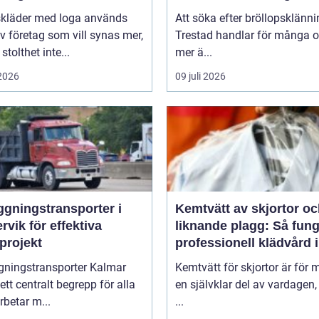
skläder med loga används
Att söka efter bröllopsklänni
v företag som vill synas mer,
Trestad handlar för många 
stolthet inte...
mer ä...
 2026
09 juli 2026
ggningstransporter i
Kemtvätt av skjortor o
rvik för effektiva
liknande plagg: Så fung
projekt
professionell klädvård i
praktiken
gningstransporter Kalmar
Kemtvätt för skjortor är för
 ett centralt begrepp för alla
en självklar del av vardagen
betar m...
...