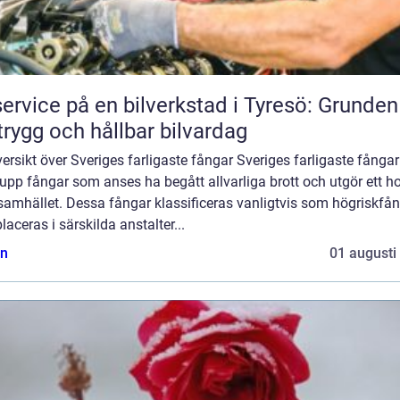
service på en bilverkstad i Tyresö: Grunden
trygg och hållbar bilvardag
ersikt över Sveriges farligaste fångar Sveriges farligaste fångar
upp fångar som anses ha begått allvarliga brott och utgör ett ho
samhället. Dessa fångar klassificeras vanligtvis som högriskfå
laceras i särskilda anstalter...
n
01 augusti