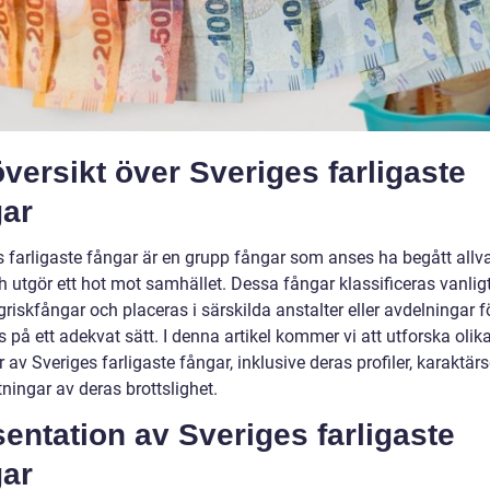
versikt över Sveriges farligaste
gar
s farligaste fångar är en grupp fångar som anses ha begått allva
h utgör ett hot mot samhället. Dessa fångar klassificeras vanlig
iskfångar och placeras i särskilda anstalter eller avdelningar fö
 på ett adekvat sätt. I denna artikel kommer vi att utforska olik
 av Sveriges farligaste fångar, inklusive deras profiler, karaktär
ningar av deras brottslighet.
entation av Sveriges farligaste
gar