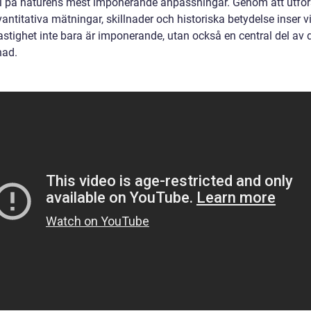
 på naturens mest imponerande anpassningar. Genom att utfo
antitativa mätningar, skillnader och historiska betydelse inser vi
astighet inte bara är imponerande, utan också en central del av 
nad.