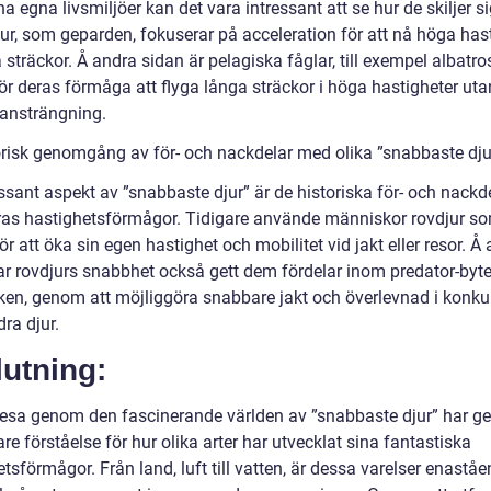
a egna livsmiljöer kan det vara intressant att se hur de skiljer si
jur, som geparden, fokuserar på acceleration för att nå höga has
 sträckor. Å andra sidan är pelagiska fåglar, till exempel albatro
ör deras förmåga att flyga långa sträckor i höga hastigheter uta
ansträngning.
orisk genomgång av för- och nackdelar med olika ”snabbaste dju
ssant aspekt av ”snabbaste djur” är de historiska för- och nackd
as hastighetsförmågor. Tidigare använde människor rovdjur s
ör att öka sin egen hastighet och mobilitet vid jakt eller resor. Å
ar rovdjurs snabbhet också gett dem fördelar inom predator-byt
en, genom att möjliggöra snabbare jakt och överlevnad i konku
ra djur.
utning:
esa genom den fascinerande världen av ”snabbaste djur” har ge
re förståelse för hur olika arter har utvecklat sina fantastiska
tsförmågor. Från land, luft till vatten, är dessa varelser enastå