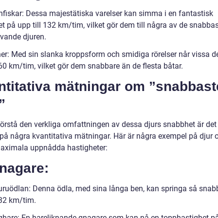
infiskar: Dessa majestätiska varelser kan simma i en fantastisk
t på upp till 132 km/tim, vilket gör dem till några av de snabba
evande djuren.
ner: Med sin slanka kroppsform och smidiga rörelser når vissa de
 60 km/tim, vilket gör dem snabbare än de flesta båtar.
ntitativa mätningar om ”snabbast
”
förstå den verkliga omfattningen av dessa djurs snabbhet är det 
a på några kvantitativa mätningar. Här är några exempel på djur 
aximala uppnådda hastigheter:
Gnagare:
ruödlan: Denna ödla, med sina långa ben, kan springa så snab
 32 km/tim.
ghare: En hareliknande gnagare som kan nå en topphastighet på