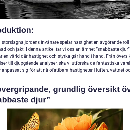
oduktion:
 storslagna jordens invånare spelar hastighet en avgörande roll 
ad och jakt. I denna artikel tar vi oss an ämnet ”snabbaste djur
r en värld där hastighet och styrka går hand i hand. Från översik
ser till djupgående analyser, ska vi utforska de fantastiska vare
anpassat sig för att nå ofattbara hastigheter i luften, vattnet o
vergripande, grundlig översikt ö
abbaste djur”