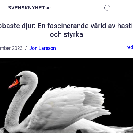
SVENSKNYHET.
se
baste djur: En fascinerande värld av hast
och styrka
red
ember 2023
Jon Larsson