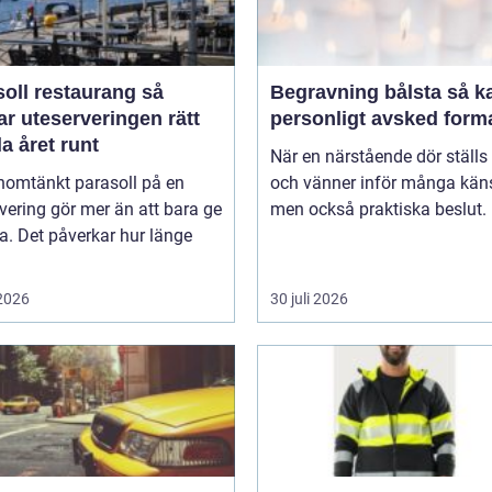
oll restaurang så
Begravning bålsta så kan ett
r uteserveringen rätt
personligt avsked form
a året runt
När en närstående dör ställs 
nomtänkt parasoll på en
och vänner inför många käns
vering gör mer än att bara ge
men också praktiska beslut. 
. Det påverkar hur länge
 2026
30 juli 2026