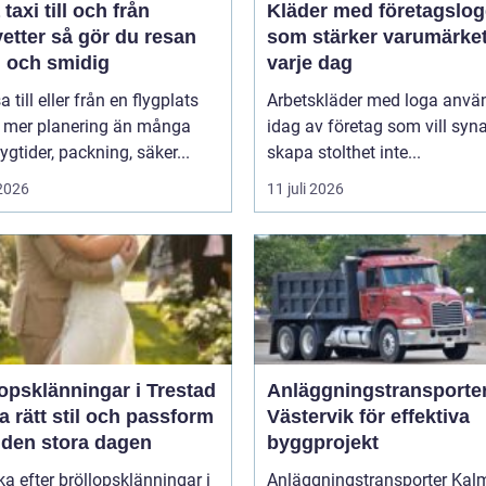
taxi till och från
Kläder med företagslo
å gör du resan
som stärker varumärke
g och smidig
varje dag
a till eller från en flygplats
Arbetskläder med loga anvä
r mer planering än många
idag av företag som vill syn
lygtider, packning, säker...
skapa stolthet inte...
 2026
11 juli 2026
opsklänningar i Trestad
Anläggningstransporter
ta rätt stil och passform
Västervik för effektiva
 den stora dagen
byggprojekt
ka efter bröllopsklänningar i
Anläggningstransporter Kal