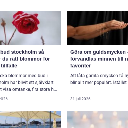
bud stockholm så
Göra om guldsmycken 
r du rätt blommor för
förvandlas minnen till 
tillfälle
favoriter
kicka blommor med bud i
Att låta gamla smycken få ny
olm har blivit ett självklart
blir allt mer populärt. Istället 
tt visa omtanke, fira stora h...
 2026
31 juli 2026