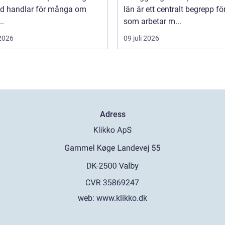
ad handlar för många om
län är ett centralt begrepp för
..
som arbetar m...
 2026
09 juli 2026
Adress
web:
www.klikko.dk