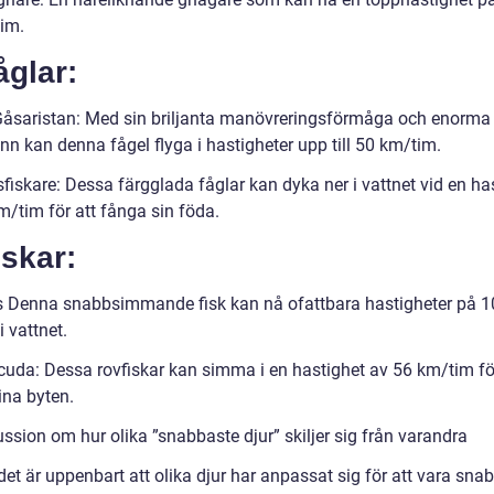
im.
åglar:
Gåsaristan: Med sin briljanta manövreringsförmåga och enorma
nn kan denna fågel flyga i hastigheter upp till 50 km/tim.
fiskare: Dessa färgglada fåglar kan dyka ner i vattnet vid en ha
m/tim för att fånga sin föda.
iskar:
is Denna snabbsimmande fisk kan nå ofattbara hastigheter på 
 vattnet.
cuda: Dessa rovfiskar kan simma i en hastighet av 56 km/tim fö
ina byten.
ssion om hur olika ”snabbaste djur” skiljer sig från varandra
et är uppenbart att olika djur har anpassat sig för att vara sna