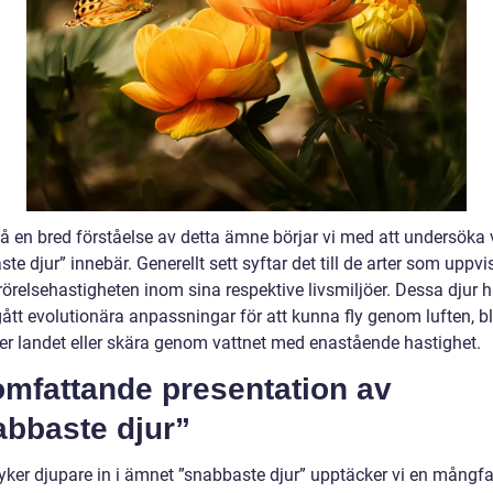
 få en bred förståelse av detta ämne börjar vi med att undersöka
te djur” innebär. Generellt sett syftar det till de arter som uppvi
örelsehastigheten inom sina respektive livsmiljöer. Dessa djur h
tt evolutionära anpassningar för att kunna fly genom luften, bl
er landet eller skära genom vattnet med enastående hastighet.
omfattande presentation av
abbaste djur”
dyker djupare in i ämnet ”snabbaste djur” upptäcker vi en mångfa