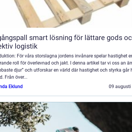
smart lösning för lättare gods och
ektiv logistik
duktion: För våra storslagna jordens invånare spelar hastighet e
ande roll för överlevnad och jakt. I denna artikel tar vi oss an 
baste djur” och utforskar en värld där hastighet och styrka går
d. Från över...
da Eklund
09 augusti