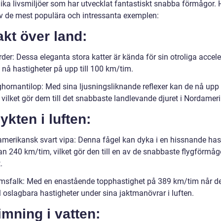
olika livsmiljöer som har utvecklat fantastiskt snabba förmågor. 
v de mest populära och intressanta exemplen:
akt över land:
der: Dessa eleganta stora katter är kända för sin otroliga accele
 nå hastigheter på upp till 100 km/tim.
hornantilop: Med sina ljusningsliknande reflexer kan de nå upp t
vilket gör dem till det snabbaste landlevande djuret i Nordameri
lykten i luften:
amerikansk svart vipa: Denna fågel kan dyka i en hissnande has
an 240 km/tim, vilket gör den till en av de snabbaste flygförmåg
.
rimsfalk: Med en enastående topphastighet på 389 km/tim når 
l oslagbara hastigheter under sina jaktmanövrar i luften.
imning i vatten: