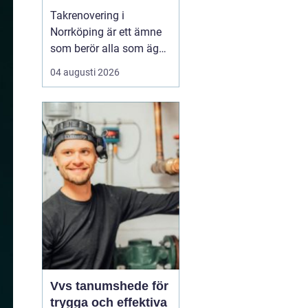
Takrenovering i
Norrköping är ett ämne
som berör alla som äger
hus, radhus eller
04 augusti 2026
flerfamiljshus i området.
Taket är husets
viktigaste skydd mot
regn, snö och fukt, och
en i tid genomförd
renovering kan sp...
Vvs tanumshede för
trygga och effektiva