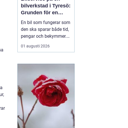
bilverkstad i Tyresö:
Grunden för en
trygg och hållbar
En bil som fungerar som
bilvardag
den ska sparar både tid,
pengar och bekymmer.
För många förare blir
01 augusti 2026
servicefrågan ändå
sa
något som skjuts upp
tills en varningslampa
börjar lysa eller ett ljud
känns fel. Ge...
ra
ur,
a
rar