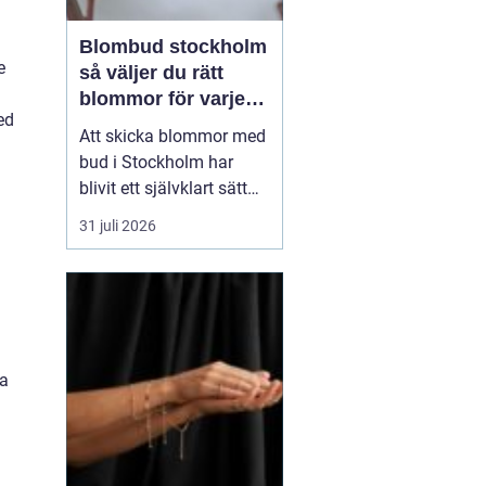
Blombud stockholm
e
så väljer du rätt
blommor för varje
ed
tillfälle
Att skicka blommor med
bud i Stockholm har
blivit ett självklart sätt
att visa omtanke, fira
31 juli 2026
stora händelser eller
säga sådant som är
svårt att formulera i ord.
En bukett kan skapa
glädje på några
sekunder, oavsett om
ra
mottagaren befinner sig
på konto...