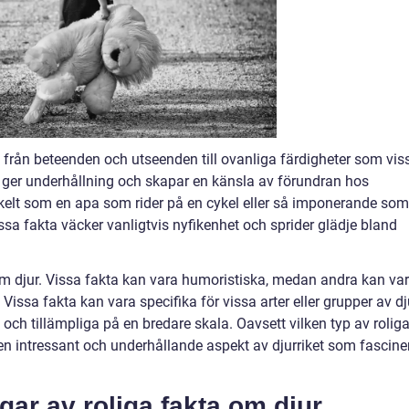
t från beteenden och utseenden till ovanliga färdigheter som vis
om ger underhållning och skapar en känsla av förundran hos
kelt som en apa som rider på en cykel eller så imponerande som
essa fakta väcker vanligtvis nyfikenhet och sprider glädje bland
 om djur. Vissa fakta kan vara humoristiska, medan andra kan va
Vissa fakta kan vara specifika för vissa arter eller grupper av dj
h tillämpliga på en bredare skala. Oavsett vilken typ av rolig
en intressant och underhållande aspekt av djurriket som fascine
gar av roliga fakta om djur