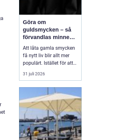
ga
Göra om
guldsmycken – så
förvandlas minnen
till nya favoriter
Att låta gamla smycken
få nytt liv blir allt mer
populärt. Istället för att
låta arvegods ligga i en
31 juli 2026
låda kan de formas om
till något som både
passar stilen i dag och
a
bär med sig historien.
r
N&au...
het