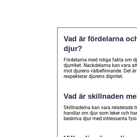
Vad är fördelarna oc
djur?
Fördelarna med roliga fakta om dj
djurriket. Nackdelarna kan vara a
mot djurens välbefinnande. Det är v
respekterar djurens dignitet.
Vad är skillnaden mel
Skillnaderna kan vara relaterade t
handlar om djur som leker och ha
beskriva djur med intressanta fys