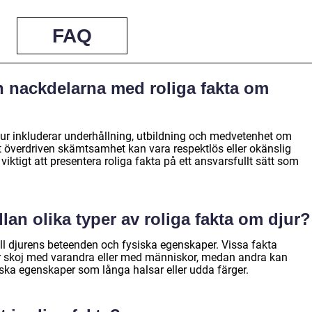
FAQ
h nackdelarna med roliga fakta om
ur inkluderar underhållning, utbildning och medvetenhet om
tt överdriven skämtsamhet kan vara respektlös eller okänslig
iktigt att presentera roliga fakta på ett ansvarsfullt sätt som
lan olika typer av roliga fakta om djur?
ill djurens beteenden och fysiska egenskaper. Vissa fakta
r skoj med varandra eller med människor, medan andra kan
iska egenskaper som långa halsar eller udda färger.