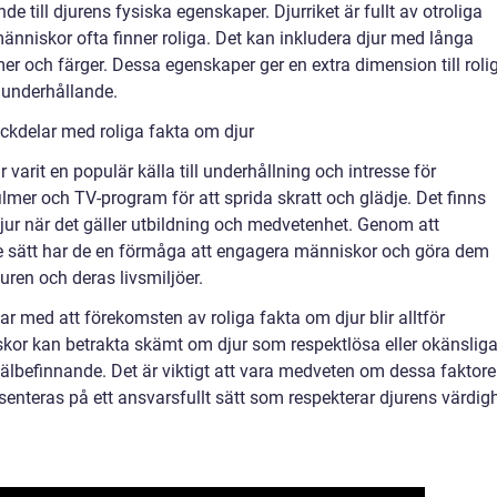
e till djurens fysiska egenskaper. Djurriket är fullt av otroliga
niskor ofta finner roliga. Det kan inkludera djur med långa
mer och färger. Dessa egenskaper ger en extra dimension till roli
 underhållande.
ckdelar med roliga fakta om djur
r varit en populär källa till underhållning och intresse för
ilmer och TV-program för att sprida skratt och glädje. Det finns
jur när det gäller utbildning och medvetenhet. Genom att
de sätt har de en förmåga att engagera människor och göra dem
uren och deras livsmiljöer.
r med att förekomsten av roliga fakta om djur blir alltför
kor kan betrakta skämt om djur som respektlösa eller okänslig
älbefinnande. Det är viktigt att vara medveten om dessa faktore
resenteras på ett ansvarsfullt sätt som respekterar djurens värdig