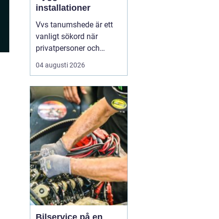
installationer
Vvs tanumshede är ett
vanligt sökord när
privatpersoner och
företag behöver hjälp
04 augusti 2026
med värme, vatten och
sanitet i norra bohuslän.
Många undrar vad som
skiljer en seriös vvs
partner från en tillfällig
lösning, hur en
installation bör gå till
och vilka...
Bilservice på en