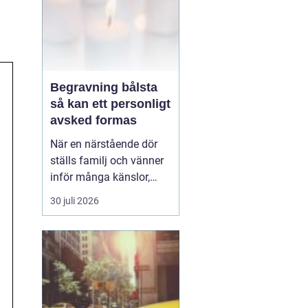
Begravning bålsta
så kan ett personligt
avsked formas
När en närstående dör
ställs familj och vänner
inför många känslor,
men också praktiska
30 juli 2026
beslut.
En begravning
Bålsta innebär
ofta en
ceremoni i någon av
Håbo församlings kyrkor
eller ka...