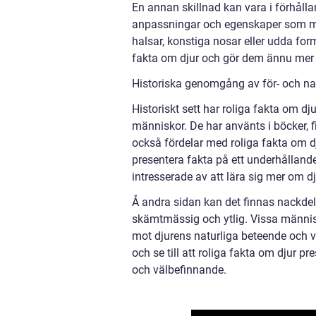
En annan skillnad kan vara i förhålland
anpassningar och egenskaper som män
halsar, konstiga nosar eller udda for
fakta om djur och gör dem ännu mer
Historiska genomgång av för- och na
Historiskt sett har roliga fakta om dju
människor. De har använts i böcker, f
också fördelar med roliga fakta om d
presentera fakta på ett underhållan
intresserade av att lära sig mer om dj
Å andra sidan kan det finnas nackdela
skämtmässig och ytlig. Vissa männis
mot djurens naturliga beteende och v
och se till att roliga fakta om djur p
och välbefinnande.