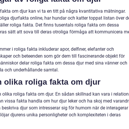
fakta om djur kan vi ta en titt på några kvantitativa mätningar.
liga djurfakta online, har hundar och katter toppat listan över d
ler roliga fakta. Det finns tusentals roliga fakta om dessa
as sätt att sova till deras otroliga förmåga att kommunicera m
er i roliga fakta inkluderar apor, delfiner, elefanter och
skaper och beteenden som gör dem till fascinerande objekt för
t människor delar roliga fakta om dessa djur med sina vänner och
da och underhållande samtal.
 olika roliga fakta om djur
 olika roliga fakta om djur. En sådan skillnad kan vara i relation
kan vissa fakta handla om hur djur leker och ha skoj med varand
 beskriva djur som intresserar sig för humorn när de interagerar
öjar djurens unika personligheter och komplexiteten i deras