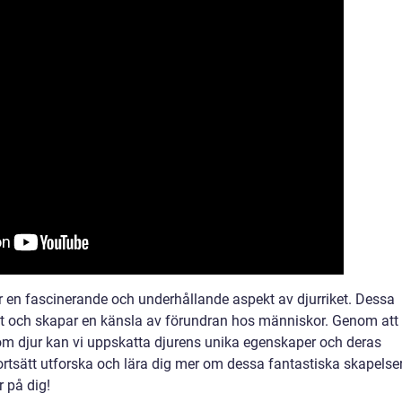
ur en fascinerande och underhållande aspekt av djurriket. Dessa
het och skapar en känsla av förundran hos människor. Genom att
a om djur kan vi uppskatta djurens unika egenskaper och deras
 fortsätt utforska och lära dig mer om dessa fantastiska skapelse
r på dig!