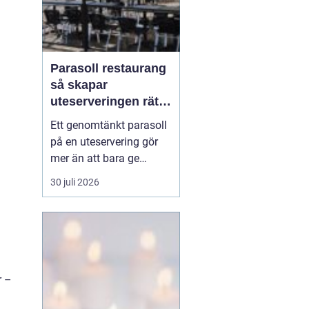
Parasoll restaurang
så skapar
uteserveringen rätt
känsla året runt
Ett genomtänkt parasoll
på en uteservering gör
mer än att bara ge
skugga. Det påverkar hur
30 juli 2026
länge gästerna stannar,
hur mycket de beställer
och om de väljer att
komma tillbaka. När
kraven på komfort,
hållbarhet och design
r –
ökar, blir valet av
parasoll ...