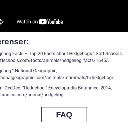
erenser:
gehog Facts – Top 20 Facts about Hedgehogs.” Soft Schools,
tschools.com/facts/animals/hedgehog_facts/1645/.
gehog.” National Geographic,
tionalgeographic.com/animals/mammals/h/hedgehog/.
on, DeeDee. ”Hedgehog.” Encyclopædia Britannica, 2014,
itannica.com/animal/hedgehog.
FAQ