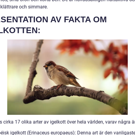
 klättrare och simmare.
SENTATION AV FAKTA OM
LKOTTEN:
s cirka 17 olika arter av igelkott över hela världen, varav några ä
péisk igelkott (Erinaceus europaeus): Denna art är den vanligast