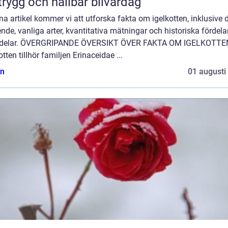
trygg och hållbar bilvardag
na artikel kommer vi att utforska fakta om igelkotten, inklusive 
nde, vanliga arter, kvantitativa mätningar och historiska fördela
delar. ÖVERGRIPANDE ÖVERSIKT ÖVER FAKTA OM IGELKOTTE
otten tillhör familjen Erinaceidae ...
n
01 augusti