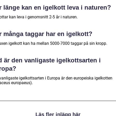
 länge kan en igelkott leva i naturen?
ottar kan leva i genomsnitt 2-5 år i naturen.
r många taggar har en igelkott?
uxen igelkott kan ha mellan 5000-7000 taggar på sin kropp.
 är den vanligaste igelkottsarten i
ropa?
anligaste igelkottsarten i Europa är den europeiska igelkotten
naceus europaeus).
Läs fler inlägg här