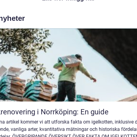
 nyheter
renovering i Norrköping: En guide
na artikel kommer vi att utforska fakta om igelkotten, inklusive 
nde, vanliga arter, kvantitativa mätningar och historiska fördela
delar. ÖVERGRIPANDE ÖVERSIKT ÖVER FAKTA OM IGELKOTTE