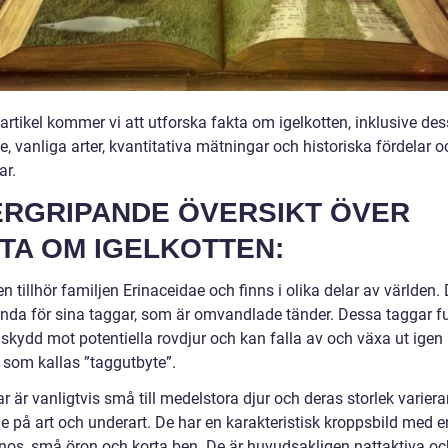
artikel kommer vi att utforska fakta om igelkotten, inklusive des
, vanliga arter, kvantitativa mätningar och historiska fördelar o
ar.
RGRIPANDE ÖVERSIKT ÖVER
TA OM IGELKOTTEN:
en tillhör familjen Erinaceidae och finns i olika delar av världen. 
nda för sina taggar, som är omvandlade tänder. Dessa taggar f
skydd mot potentiella rovdjur och kan falla av och växa ut igen 
 som kallas ”taggutbyte”.
ar är vanligtvis små till medelstora djur och deras storlek variera
e på art och underart. De har en karakteristisk kroppsbild med e
nos, små öron och korta ben. De är huvudsakligen nattaktiva oc