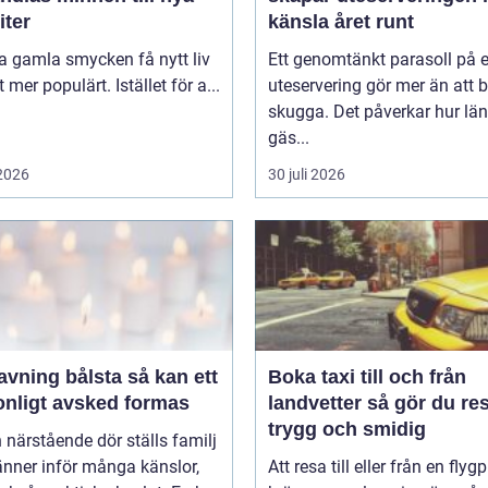
iter
känsla året runt
ta gamla smycken få nytt liv
Ett genomtänkt parasoll på 
lt mer populärt. Istället för a...
uteservering gör mer än att 
skugga. Det påverkar hur lä
gäs...
 2026
30 juli 2026
ing bålsta så kan ett
Boka taxi till och från
onligt avsked formas
landvetter så gör du resan
trygg och smidig
 närstående dör ställs familj
nner inför många känslor,
Att resa till eller från en flyg