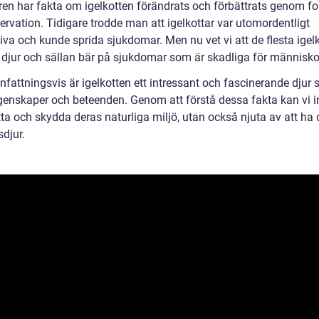
ren har fakta om igelkotten förändrats och förbättrats genom f
ervation. Tidigare trodde man att igelkottar var utomordentligt
va och kunde sprida sjukdomar. Men nu vet vi att de flesta igelk
a djur och sällan bär på sjukdomar som är skadliga för människo
attningsvis är igelkotten ett intressant och fascinerande djur
genskaper och beteenden. Genom att förstå dessa fakta kan vi i
ta och skydda deras naturliga miljö, utan också njuta av att ha
djur.