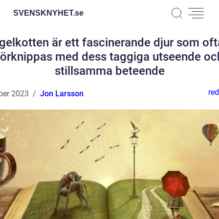
SVENSKNYHET.
se
Igelkotten är ett fascinerande djur som oft
förknippas med dess taggiga utseende oc
stillsamma beteende
red
ber 2023
Jon Larsson