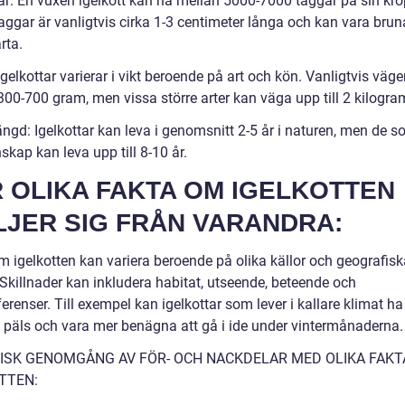
ar: En vuxen igelkott kan ha mellan 5000-7000 taggar på sin kro
aggar är vanligtvis cirka 1-3 centimeter långa och kan vara brun
arta.
 Igelkottar varierar i vikt beroende på art och kön. Vanligtvis väge
300-700 gram, men vissa större arter kan väga upp till 2 kilogra
ängd: Igelkottar kan leva i genomsnitt 2-5 år i naturen, men de s
skap kan leva upp till 8-10 år.
 OLIKA FAKTA OM IGELKOTTEN
LJER SIG FRÅN VARANDRA:
m igelkotten kan variera beroende på olika källor och geografisk
 Skillnader kan inkludera habitat, utseende, beteende och
erenser. Till exempel kan igelkottar som lever i kallare klimat ha
e päls och vara mer benägna att gå i ide under vintermånaderna.
ISK GENOMGÅNG AV FÖR- OCH NACKDELAR MED OLIKA FAKT
TTEN: