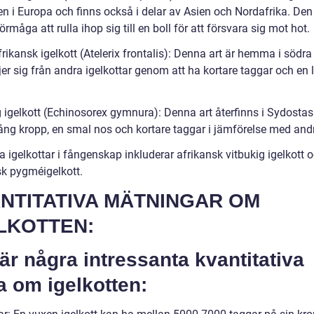
en i Europa och finns också i delar av Asien och Nordafrika. Den
förmåga att rulla ihop sig till en boll för att försvara sig mot hot.
rikansk igelkott (Atelerix frontalis): Denna art är hemma i södra
jer sig från andra igelkottar genom att ha kortare taggar och en 
ig igelkott (Echinosorex gymnura): Denna art återfinns i Sydosta
lång kropp, en smal nos och kortare taggar i jämförelse med andr
 igelkottar i fångenskap inkluderar afrikansk vitbukig igelkott 
sk pygméigelkott.
NTITATIVA MÄTNINGAR OM
LKOTTEN:
är några intressanta kvantitativa
a om igelkotten: