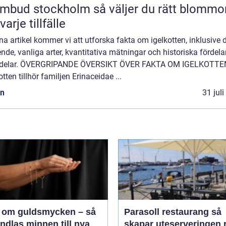
 stockholm så väljer du rätt blommor
varje tillfälle
na artikel kommer vi att utforska fakta om igelkotten, inklusive 
nde, vanliga arter, kvantitativa mätningar och historiska fördela
delar. ÖVERGRIPANDE ÖVERSIKT ÖVER FAKTA OM IGELKOTTE
otten tillhör familjen Erinaceidae ...
n
31 jul
 om guldsmycken – så
Parasoll restaurang så
ndlas minnen till nya
skapar uteserveringen r