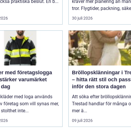
kså praktiska beslut. En b...
kräver mer planering än må
tror. Flygtider, packning, säker
 2026
30 juli 2026
er med företagslogga
Bröllopsklänningar i Tr
stärker varumärket
– hitta rätt stil och pas
 dag
inför den stora dagen
skläder med loga används
Att söka efter bröllopsklänni
v företag som vill synas mer,
Trestad handlar för många 
stolthet inte...
mer ä...
 2026
09 juli 2026