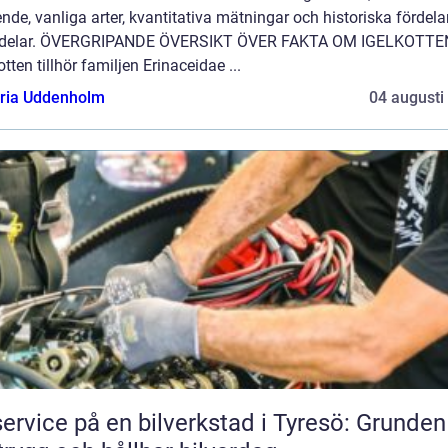
nde, vanliga arter, kvantitativa mätningar och historiska fördela
delar. ÖVERGRIPANDE ÖVERSIKT ÖVER FAKTA OM IGELKOTTE
otten tillhör familjen Erinaceidae ...
oria Uddenholm
04 augusti
service på en bilverkstad i Tyresö: Grunden