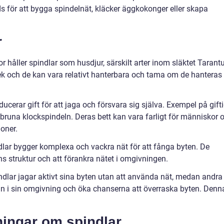
s för att bygga spindelnät, kläcker äggkokonger eller skapa
r
håller spindlar som husdjur, särskilt arter inom släktet Tarantu
lek och de kan vara relativt hanterbara och tama om de hanteras
ducerar gift för att jaga och försvara sig själva. Exempel på gift
 bruna klockspindeln. Deras bett kan vara farligt för människor 
ioner.
lar bygger komplexa och vackra nät för att fånga byten. De
ns struktur och att förankra nätet i omgivningen.
indlar jagar aktivt sina byten utan att använda nät, medan andra
in i sin omgivning och öka chanserna att överraska byten. Denn
ningar om spindlar