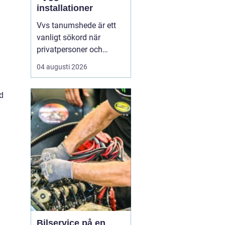
installationer
Vvs tanumshede är ett
vanligt sökord när
privatpersoner och
företag behöver hjälp
04 augusti 2026
med värme, vatten och
sanitet i norra bohuslän.
d
Många undrar vad som
skiljer en seriös vvs
partner från en tillfällig
lösning, hur en
installation bör gå till
och vilka...
Bilservice på en