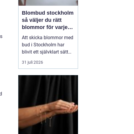
Blombud stockholm
så väljer du rätt
blommor för varje
tillfälle
ns
Att skicka blommor med
bud i Stockholm har
blivit ett självklart sätt
att visa omtanke, fira
31 juli 2026
stora händelser eller
säga sådant som är
svårt att formulera i ord.
En bukett kan skapa
d
glädje på några
sekunder, oavsett om
mottagaren befinner sig
på konto...