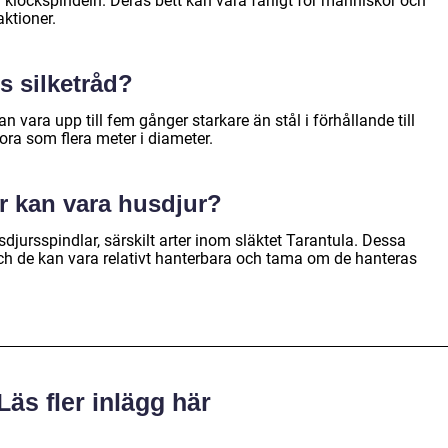
 klockspindeln. Deras bett kan vara farligt för människor och
aktioner.
s silketråd?
an vara upp till fem gånger starkare än stål i förhållande till
tora som flera meter i diameter.
ar kan vara husdjur?
jursspindlar, särskilt arter inom släktet Tarantula. Dessa
 och de kan vara relativt hanterbara och tama om de hanteras
Läs fler inlägg här