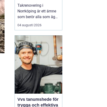
Takrenovering i
Norrköping är ett ämne
som berör alla som äger
hus, radhus eller
04 augusti 2026
flerfamiljshus i området.
Taket är husets
viktigaste skydd mot
regn, snö och fukt, och
en i tid genomförd
renovering kan sp...
Vvs tanumshede för
trygga och effektiva