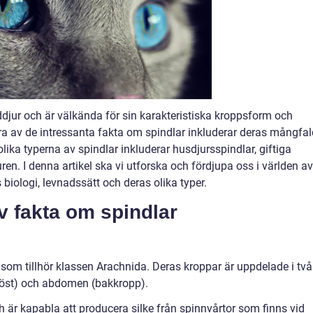
eddjur och är välkända för sin karakteristiska kroppsform och
ra av de intressanta fakta om spindlar inkluderar deras mångfal
lika typerna av spindlar inkluderar husdjursspindlar, giftiga
ren. I denna artikel ska vi utforska och fördjupa oss i världen av
biologi, levnadssätt och deras olika typer.
v fakta om spindlar
 som tillhör klassen Arachnida. Deras kroppar är uppdelade i två
röst) och abdomen (bakkropp).
ch är kapabla att producera silke från spinnvårtor som finns vid