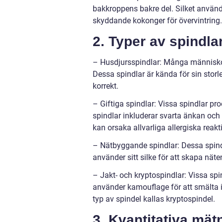
bakkroppens bakre del. Silket använd
skyddande kokonger för övervintring.
2. Typer av spindla
– Husdjursspindlar: Många människor 
Dessa spindlar är kända för sin stor
korrekt.
– Giftiga spindlar: Vissa spindlar pro
spindlar inkluderar svarta änkan och
kan orsaka allvarliga allergiska reakt
– Nätbyggande spindlar: Dessa spind
använder sitt silke för att skapa näte
– Jakt- och kryptospindlar: Vissa sp
använder kamouflage för att smälta 
typ av spindel kallas kryptospindel.
3. Kvantitativa mät