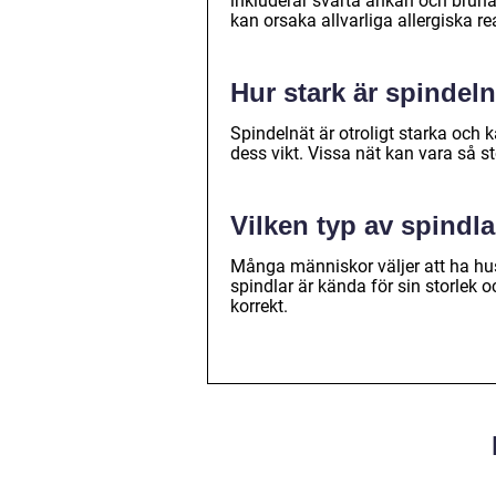
inkluderar svarta änkan och bruna
kan orsaka allvarliga allergiska re
Hur stark är spindeln
Spindelnät är otroligt starka och k
dess vikt. Vissa nät kan vara så s
Vilken typ av spindl
Många människor väljer att ha husd
spindlar är kända för sin storlek
korrekt.