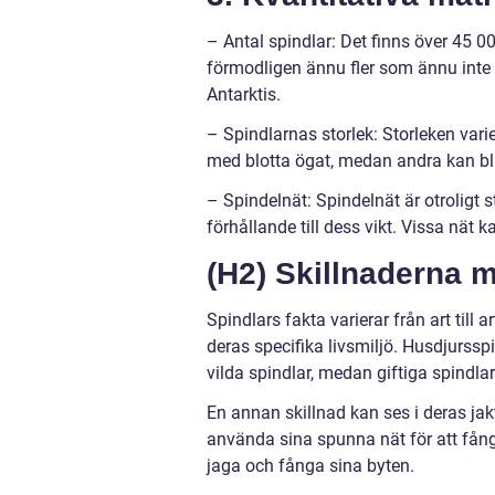
– Antal spindlar: Det finns över 45 0
förmodligen ännu fler som ännu inte h
Antarktis.
– Spindlarnas storlek: Storleken vari
med blotta ögat, medan andra kan bl
– Spindelnät: Spindelnät är otroligt s
förhållande till dess vikt. Vissa nät 
(H2) Skillnaderna m
Spindlars fakta varierar från art til
deras specifika livsmiljö. Husdjurssp
vilda spindlar, medan giftiga spindla
En annan skillnad kan ses i deras jak
använda sina spunna nät för att fånga
jaga och fånga sina byten.