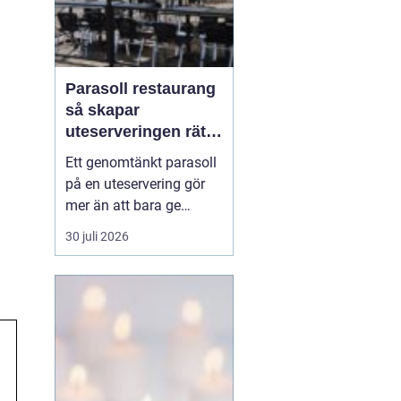
Parasoll restaurang
så skapar
uteserveringen rätt
känsla året runt
Ett genomtänkt parasoll
på en uteservering gör
mer än att bara ge
skugga. Det påverkar hur
30 juli 2026
länge gästerna stannar,
hur mycket de beställer
och om de väljer att
komma tillbaka. När
kraven på komfort,
hållbarhet och design
ökar, blir valet av
parasoll ...