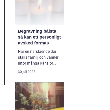
Begravning bålsta
så kan ett personligt
avsked formas
När en närstående dör
ställs familj och vänner
inför många känslor,
men också praktiska
30 juli 2026
beslut.
En begravning
Bålsta innebär
ofta en
ceremoni i någon av
Håbo församlings kyrkor
eller ka...