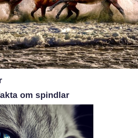
r
fakta om spindlar