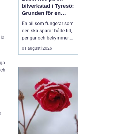
bilverkstad i Tyresö:
Grunden för en
trygg och hållbar
En bil som fungerar som
bilvardag
den ska sparar både tid,
la.
pengar och bekymmer.
För många förare blir
01 augusti 2026
servicefrågan ändå
något som skjuts upp
iga
tills en varningslampa
och
börjar lysa eller ett ljud
känns fel. Ge...
a