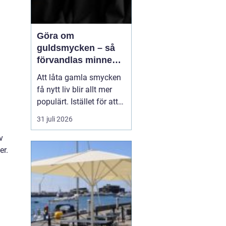
Göra om
guldsmycken – så
förvandlas minnen
till nya favoriter
Att låta gamla smycken
få nytt liv blir allt mer
populärt. Istället för att
låta arvegods ligga i en
31 juli 2026
låda kan de formas om
till något som både
v
passar stilen i dag och
er.
bär med sig historien.
N&au...