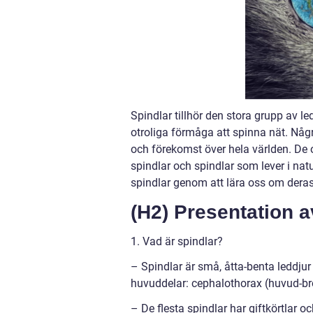
Spindlar tillhör den stora grupp av l
otroliga förmåga att spinna nät. Någ
och förekomst över hela världen. De o
spindlar och spindlar som lever i natu
spindlar genom att lära oss om deras 
(H2) Presentation a
1. Vad är spindlar?
– Spindlar är små, åtta-benta leddjur
huvuddelar: cephalothorax (huvud-b
– De flesta spindlar har giftkörtlar o