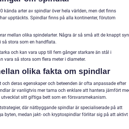
00 kända arter av spindlar över hela världen, men det finns
ar upptäckts. Spindlar finns på alla kontinenter, förutom
erar mellan olika spindelarter. Några är så små att de knappt sy
i så stora som en handflata.
tarka och kan vara upp till fem gånger starkare än stål i
kan vara så stora som flera meter i diameter.
ellan olika fakta om spindlar
l art och deras egenskaper och beteenden är ofta anpassade efter
indlar är vanligtvis mer tama och enklare att hantera jämfört me
r utvecklat sitt giftiga bett som en försvarsmekanism.
tstrategier, där nätbyggande spindlar är specialiserade på att
 byten, medan jakt- och kryptospindlar förlitar sig på att aktivt