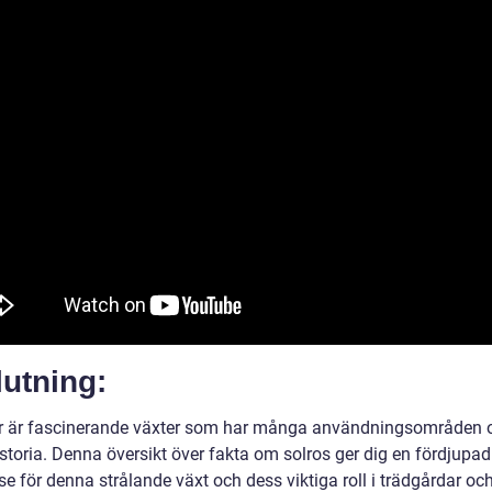
utning:
r är fascinerande växter som har många användningsområden 
istoria. Denna översikt över fakta om solros ger dig en fördjupad
se för denna strålande växt och dess viktiga roll i trädgårdar oc