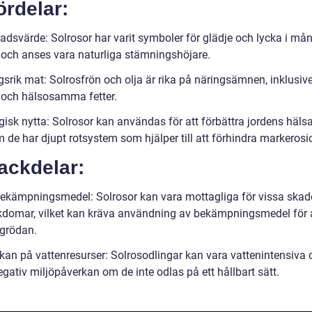
ördelar:
adsvärde: Solrosor har varit symboler för glädje och lycka i må
r och anses vara naturliga stämningshöjare.
srik mat: Solrosfrön och olja är rika på näringsämnen, inklusive
 och hälsosamma fetter.
gisk nytta: Solrosor kan användas för att förbättra jordens häls
 de har djupt rotsystem som hjälper till att förhindra markerosi
ackdelar:
ekämpningsmedel: Solrosor kan vara mottagliga för vissa skad
kdomar, vilket kan kräva användning av bekämpningsmedel för 
grödan.
kan på vattenresurser: Solrosodlingar kan vara vattenintensiva
gativ miljöpåverkan om de inte odlas på ett hållbart sätt.