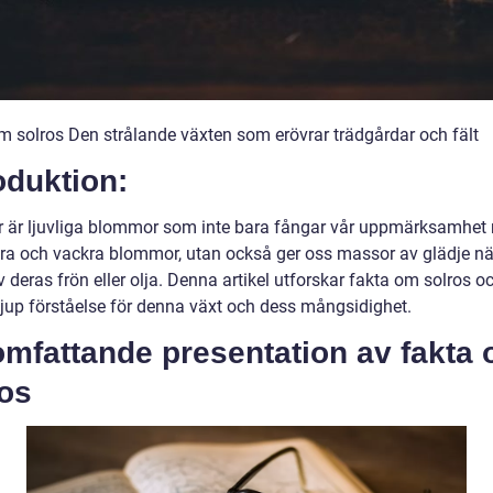
m solros Den strålande växten som erövrar trädgårdar och fält
oduktion:
r är ljuvliga blommor som inte bara fångar vår uppmärksamhet
ora och vackra blommor, utan också ger oss massor av glädje nä
v deras frön eller olja. Denna artikel utforskar fakta om solros o
djup förståelse för denna växt och dess mångsidighet.
omfattande presentation av fakta
ros