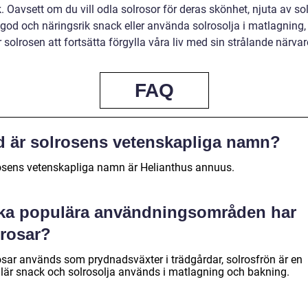
. Oavsett om du vill odla solrosor för deras skönhet, njuta av so
god och näringsrik snack eller använda solrosolja i matlagning,
olrosen att fortsätta förgylla våra liv med sin strålande närvar
FAQ
d är solrosens vetenskapliga namn?
osens vetenskapliga namn är Helianthus annuus.
lka populära användningsområden har
lrosar?
osar används som prydnadsväxter i trädgårdar, solrosfrön är en
lär snack och solrosolja används i matlagning och bakning.