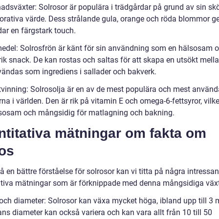
nadsväxter: Solrosor är populära i trädgårdar på grund av sin sk
orativa värde. Dess strålande gula, orange och röda blommor ge
dar en färgstark touch.
medel: Solrosfrön är känt för sin användning som en hälsosam 
rik snack. De kan rostas och saltas för att skapa en utsökt mel
nvändas som ingrediens i sallader och bakverk.
utvinning: Solrosolja är en av de mest populära och mest använd
na i världen. Den är rik på vitamin E och omega-6-fettsyror, vilke
sosam och mångsidig för matlagning och bakning.
ntitativa mätningar om fakta om
ros
få en bättre förståelse för solrosor kan vi titta på några intressa
ativa mätningar som är förknippade med denna mångsidiga växt
och diameter: Solrosor kan växa mycket höga, ibland upp till 3 m
s diameter kan också variera och kan vara allt från 10 till 50