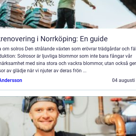
renovering i Norrköping: En guide
a om solros Den strålande växten som erövrar trädgårdar och fäl
duktion: Solrosor är ljuvliga blommor som inte bara fångar vår
ärksamhet med sina stora och vackra blommor, utan också ger
r av glädje när vi njuter av deras frön ...
 Andersson
04 augusti