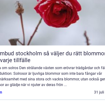
 stockholm så väljer du rätt blommor
varje tillfälle
a om solros Den strålande växten som erövrar trädgårdar och fäl
duktion: Solrosor är ljuvliga blommor som inte bara fångar vår
ärksamhet med sina stora och vackra blommor, utan också ger
r av glädje när vi njuter av deras frön ...
n
31 jul