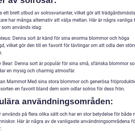
r av solrosar:
s ett brett utbud av solrosvarianter, vilket gör att trädgårdsmäst
are har många alternativ att välja mellan. Här är några vanliga 
r som används idag:
nteus: Denna sort är känd för sina enorma blommor och höga
d, vilket gör den till en favorit för tävlingar om att odla den stör
n.
y Bear: Denna sort är populär för sina små, sfäriska blommor s
dar en mysig och charmig atmosfär.
ian Mammot Med sina stora blommor och generösa fröprodukti
 sorten en favorit bland dem som odlar solros för dess frön.
ulära användningsområden:
 används på flera olika sätt och har en stor betydelse för både 
niskor. Här är några av de vanligaste användningsområdena fö
: