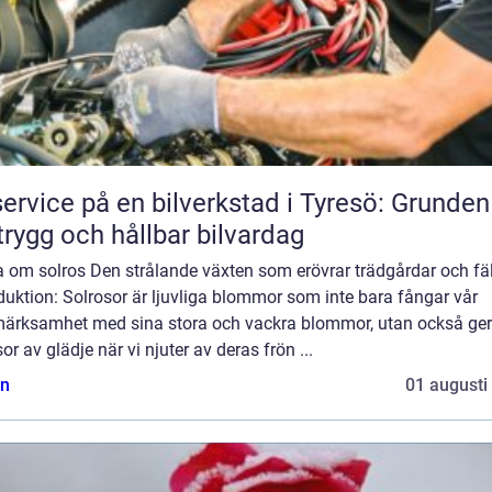
service på en bilverkstad i Tyresö: Grunden
trygg och hållbar bilvardag
a om solros Den strålande växten som erövrar trädgårdar och fäl
duktion: Solrosor är ljuvliga blommor som inte bara fångar vår
ärksamhet med sina stora och vackra blommor, utan också ger
r av glädje när vi njuter av deras frön ...
n
01 augusti