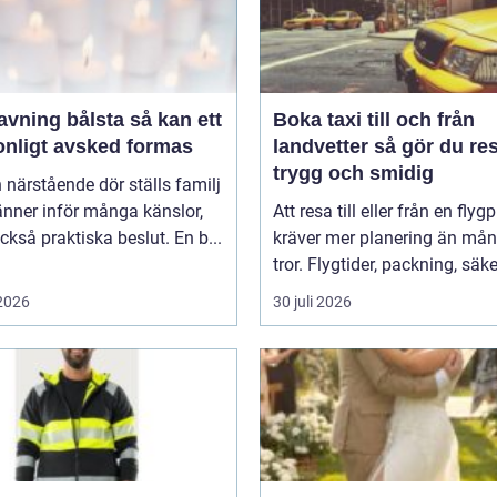
ing bålsta så kan ett
Boka taxi till och från
onligt avsked formas
landvetter så gör du resan
trygg och smidig
 närstående dör ställs familj
nner inför många känslor,
Att resa till eller från en flyg
kså praktiska beslut. En b...
kräver mer planering än må
tror. Flygtider, packning, säker
 2026
30 juli 2026