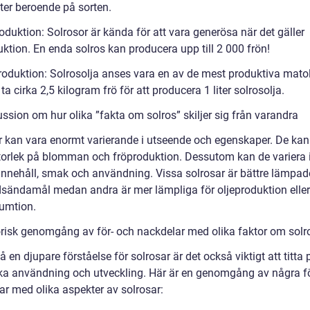
ter beroende på sorten.
oduktion: Solrosor är kända för att vara generösa när det gäller
ktion. En enda solros kan producera upp till 2 000 frön!
produktion: Solrosolja anses vara en av de mest produktiva matol
ta cirka 2,5 kilogram frö för att producera 1 liter solrosolja.
ssion om hur olika ”fakta om solros” skiljer sig från varandra
r kan vara enormt varierande i utseende och egenskaper. De kan
 storlek på blomman och fröproduktion. Dessutom kan de variera 
innehåll, smak och användning. Vissa solrosar är bättre lämpad
sändamål medan andra är mer lämpliga för oljeproduktion eller
umtion.
orisk genomgång av för- och nackdelar med olika faktor om solr
få en djupare förståelse för solrosar är det också viktigt att titta
ska användning och utveckling. Här är en genomgång av några f
ar med olika aspekter av solrosar: