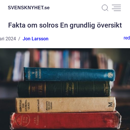
SVENSKNYHET.
se
Fakta om solros En grundlig översikt
red
ari 2024
Jon Larsson