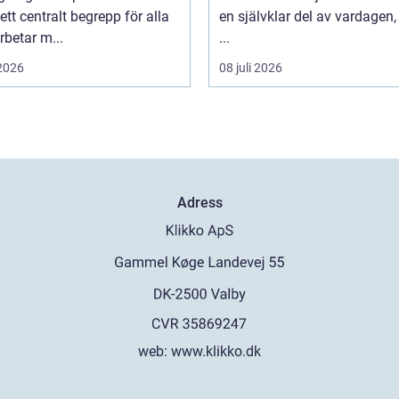
 ett centralt begrepp för alla
en självklar del av vardagen
betar m...
...
 2026
08 juli 2026
Adress
web:
www.klikko.dk