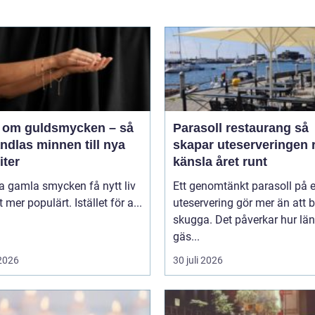
 om guldsmycken – så
Parasoll restaurang så
ndlas minnen till nya
skapar uteserveringen r
iter
känsla året runt
ta gamla smycken få nytt liv
Ett genomtänkt parasoll på 
lt mer populärt. Istället för a...
uteservering gör mer än att 
skugga. Det påverkar hur lä
gäs...
 2026
30 juli 2026