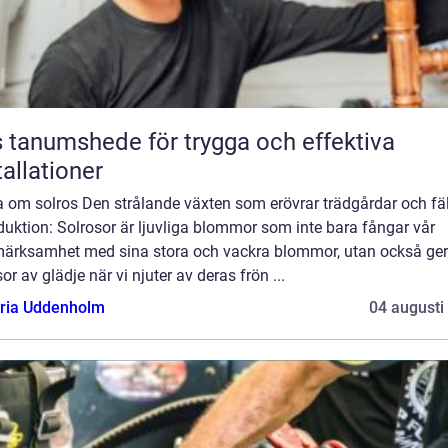
 tanumshede för trygga och effektiva
tallationer
a om solros Den strålande växten som erövrar trädgårdar och fäl
duktion: Solrosor är ljuvliga blommor som inte bara fångar vår
ärksamhet med sina stora och vackra blommor, utan också ger
r av glädje när vi njuter av deras frön ...
oria Uddenholm
04 augusti