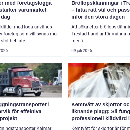
er med företagslogga
Bröllopsklänningar i Tr
stärker varumärket
– hitta rätt stil och pas
 dag
inför den stora dagen
skläder med loga används
Att söka efter bröllopsklänni
v företag som vill synas mer,
Trestad handlar för många 
stolthet inte...
mer ä...
 2026
09 juli 2026
ggningstransporter i
Kemtvätt av skjortor o
rvik för effektiva
liknande plagg: Så fung
projekt
professionell klädvård i
praktiken
gningstransporter Kalmar
Kemtvätt för skjortor är för