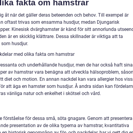
lika fakta om hamstrar
sig åt när det gäller deras beteenden och behov. Till exempel är
an oftast trivas som ensamma husdjur, medan Djungarisk
rupper. Kinesisk dvärghamster är känd för sitt annorlunda utseen
n är en skicklig klättrare. Dessa skillnader är viktiga att ta
r som husdjur.
kdelar med olika fakta om hamstrar
tressanta och underhållande husdjur, men de har också haft sina
typer av hamstrar vara benägna att utveckla hälsoproblem, såso
rätt diet och motion. En annan nackdel kan vara allergier hos vis
 för att äga en hamster som husdjur. Å andra sidan kan fördelar
as vänliga natur och enkelhet i skötsel och vård.
e förståelse för dessa små, söta gnagare. Genom att presentera
nde presentation av de olika typerna av hamstrar, kvantitativa
 en historisk genomgång av för- och nackdelar, har vi gett dig e