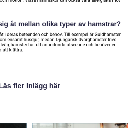
et och motion. Vissa människor kan också vara allergiska mot
 sig åt mellan olika typer av hamstrar?
g åt i deras beteenden och behov. Till exempel är Guldhamster
 som ensamt husdjur, medan Djungarisk dvärghamster trivs
sk dvärghamster har ett annorlunda utseende och behöver en
att klättra.
Läs fler inlägg här