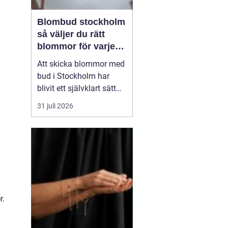
Blombud stockholm
så väljer du rätt
blommor för varje
tillfälle
Att skicka blommor med
bud i Stockholm har
blivit ett självklart sätt
att visa omtanke, fira
31 juli 2026
stora händelser eller
säga sådant som är
svårt att formulera i ord.
En bukett kan skapa
glädje på några
sekunder, oavsett om
h
mottagaren befinner sig
på konto...
r.