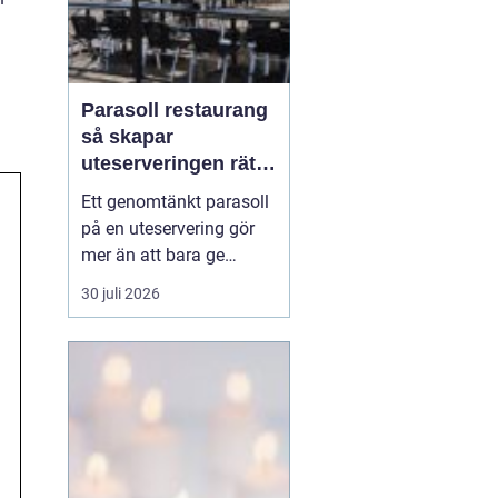
Parasoll restaurang
så skapar
uteserveringen rätt
känsla året runt
Ett genomtänkt parasoll
på en uteservering gör
mer än att bara ge
skugga. Det påverkar hur
30 juli 2026
länge gästerna stannar,
hur mycket de beställer
och om de väljer att
komma tillbaka. När
kraven på komfort,
hållbarhet och design
ökar, blir valet av
parasoll ...