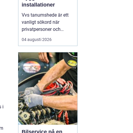
installationer
Vvs tanumshede är ett
vanligt sökord när
privatpersoner och
företag behöver hjälp
04 augusti 2026
med värme, vatten och
sanitet i norra bohuslän.
Många undrar vad som
skiljer en seriös vvs
partner från en tillfällig
lösning, hur en
installation bör gå till
och vilka...
 i
om
Bilservice på en