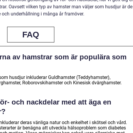
rar. Oavsett vilken typ av hamster man väljer som husdjur är de
e och underhållning i många år framöver.
FAQ
perna av hamstrar som är populära som
som husdjur inkluderar Guldhamster (Teddyhamster),
rghamster, Roborovskihamster och Kinesisk dvärghamster.
för- och nackdelar med att äga en
r?
kluderar deras vänliga natur och enkelhet i skötsel och vård.
sterarter är benägna att utveckla hälsoproblem som diabetes