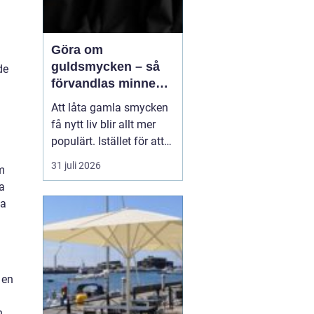
Göra om
guldsmycken – så
de
förvandlas minnen
till nya favoriter
Att låta gamla smycken
få nytt liv blir allt mer
populärt. Istället för att
låta arvegods ligga i en
31 juli 2026
m
låda kan de formas om
sa
till något som både
na
passar stilen i dag och
bär med sig historien.
N&au...
 en
n