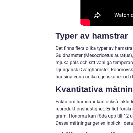
Typer av hamstrar
Det finns flera olika typer av hamst
Guldhamster (Mesocricetus auratus), 
mjuka päls och sitt vänliga tempera
Djungarisk Dvärghamster, Roborovski
har sina egna unika egenskaper och k
Kvantitativa mätni
Fakta om hamstrar kan också inklude
reproduktionshastighet. Enligt forsk
gram. Honorna kan föda upp till 12 
Dessa mätningar ger en inblick i der