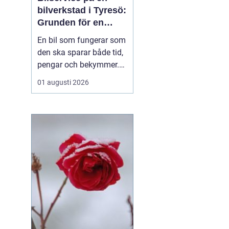
bilverkstad i Tyresö:
Grunden för en
trygg och hållbar
En bil som fungerar som
bilvardag
den ska sparar både tid,
pengar och bekymmer.
För många förare blir
01 augusti 2026
servicefrågan ändå
något som skjuts upp
tills en varningslampa
börjar lysa eller ett ljud
känns fel. Ge...