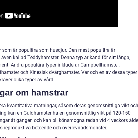
rar som är populära som husdjur. Den mest populära är
även kallad Teddyhamster. Denna typ är känd för sitt långa,
ment. Andra populära typer inkluderar Campbellhamster,
hamster och Kinesisk dvärghamster. Var och en av dessa typer
räver olika typer av vård.
ngar om hamstrar
ra kvantitativa mätningar, såsom deras genomsnittliga vikt oc
ning kan en Guldhamster ha en genomsnittlig vikt på 120-150
ungar åt gången och kan bli könsmogna redan vid 4 veckors ålde
as reproduktiva beteende och överlevnadsmönster.