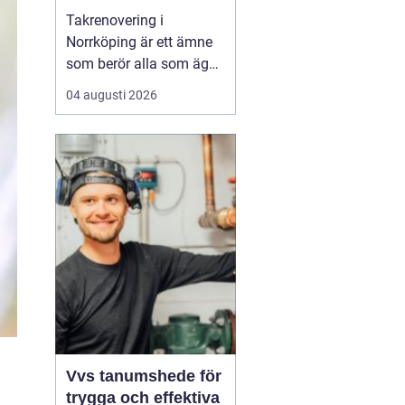
Takrenovering i
Norrköping är ett ämne
som berör alla som äger
hus, radhus eller
04 augusti 2026
flerfamiljshus i området.
Taket är husets
viktigaste skydd mot
regn, snö och fukt, och
en i tid genomförd
renovering kan sp...
Vvs tanumshede för
trygga och effektiva