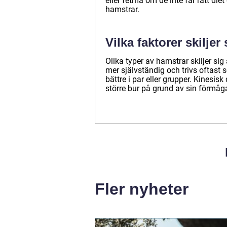
eller fetma om de inte får rätt di
hamstrar.
Vilka faktorer skiljer
Olika typer av hamstrar skiljer si
mer självständig och trivs oftast
bättre i par eller grupper. Kinesi
större bur på grund av sin förmåga 
Fler nyheter