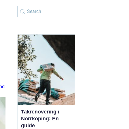
h
nel
Takrenovering i
Norrköping: En
guide