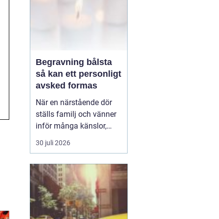
Begravning bålsta
så kan ett personligt
avsked formas
När en närstående dör
ställs familj och vänner
inför många känslor,
men också praktiska
30 juli 2026
beslut.
En begravning
Bålsta innebär
ofta en
ceremoni i någon av
Håbo församlings kyrkor
eller ka...