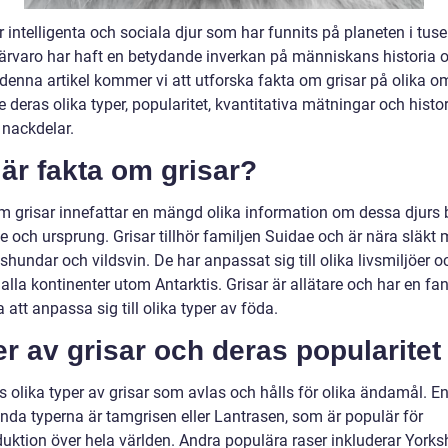
r intelligenta och sociala djur som har funnits på planeten i tuse
ärvaro har haft en betydande inverkan på människans historia 
I denna artikel kommer vi att utforska fakta om grisar på olika o
e deras olika typer, popularitet, kvantitativa mätningar och histo
 nackdelar.
är fakta om grisar?
m grisar innefattar en mängd olika information om dessa djurs b
e och ursprung. Grisar tillhör familjen Suidae och är nära släkt
ishundar och vildsvin. De har anpassat sig till olika livsmiljöer o
alla kontinenter utom Antarktis. Grisar är allätare och har en fa
att anpassa sig till olika typer av föda.
r av grisar och deras popularitet
s olika typer av grisar som avlas och hålls för olika ändamål. E
nda typerna är tamgrisen eller Lantrasen, som är populär för
uktion över hela världen. Andra populära raser inkluderar Yorksh