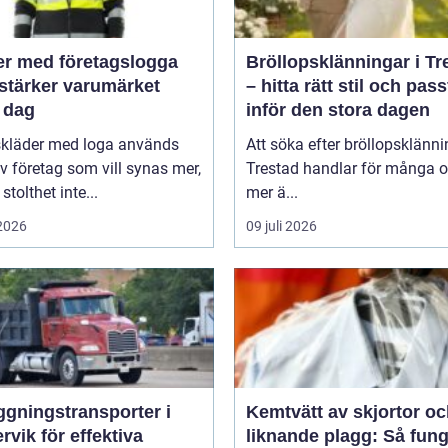
er med företagslogga
Bröllopsklänningar i Tr
stärker varumärket
– hitta rätt stil och pas
 dag
inför den stora dagen
skläder med loga används
Att söka efter bröllopsklänni
v företag som vill synas mer,
Trestad handlar för många 
stolthet inte...
mer ä...
 2026
09 juli 2026
ggningstransporter i
Kemtvätt av skjortor o
rvik för effektiva
liknande plagg: Så fung