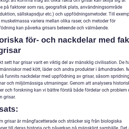
iktigt att komma ihåg att olika fakta om grisar kan skilja sig åt
e på faktorer som ras, geografisk plats, användningsområde
oduktion, sällskapsdjur etc.) och uppfödningsmetoder. Till exem
h muskelmassa variera mellan olika raser, och metoder för
födning kan påverka grisars beteende och välmående.
oriska för- och nackdelar med fak
grisar
kt sett har grisar varit en viktig del av mänsklig civilisation. De h
t människor med kött, läder och andra produkter i århundraden. 
så funnits nackdelar med uppfödning av grisar, såsom spridnin
ar och miljömässiga utmaningar. Genom att analysera historis
er och forskning kan vi bättre förstå både fördelar och problem
 grisar.
sats:
m grisar är mångfacetterade och sträcker sig från biologiska
per till deras historia och påverkan på mänskligt samhälle. Det 