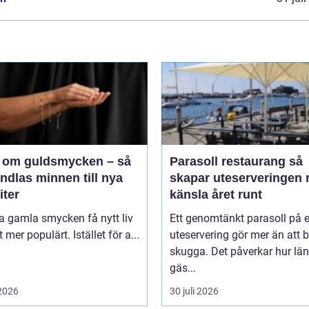
 om guldsmycken – så
Parasoll restaurang så
ndlas minnen till nya
skapar uteserveringen r
iter
känsla året runt
ta gamla smycken få nytt liv
Ett genomtänkt parasoll på 
lt mer populärt. Istället för a...
uteservering gör mer än att 
skugga. Det påverkar hur lä
gäs...
 2026
30 juli 2026