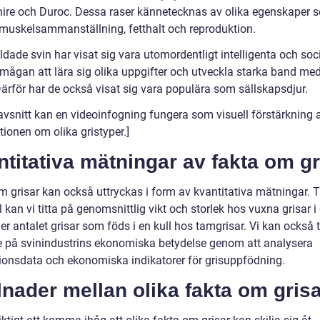
re och Duroc. Dessa raser kännetecknas av olika egenskaper 
, muskelsammanställning, fetthalt och reproduktion.
dade svin har visat sig vara utomordentligt intelligenta och soci
mågan att lära sig olika uppgifter och utveckla starka band me
Därför har de också visat sig vara populära som sällskapsdjur.
 avsnitt kan en videoinfogning fungera som visuell förstärkning 
ionen om olika gristyper.]
titativa mätningar av fakta om gr
 grisar kan också uttryckas i form av kvantitativa mätningar. Ti
kan vi titta på genomsnittlig vikt och storlek hos vuxna grisar i 
ller antalet grisar som föds i en kull hos tamgrisar. Vi kan också t
 på svinindustrins ekonomiska betydelse genom att analysera
ionsdata och ekonomiska indikatorer för grisuppfödning.
lnader mellan olika fakta om gris