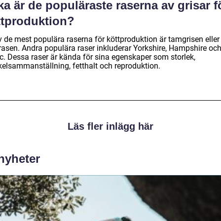
ka är de populäraste raserna av grisar f
ttproduktion?
v de mest populära raserna för köttproduktion är tamgrisen eller
rasen. Andra populära raser inkluderar Yorkshire, Hampshire oc
c. Dessa raser är kända för sina egenskaper som storlek,
elsammanställning, fetthalt och reproduktion.
Läs fler inlägg här
 nyheter