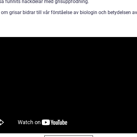
så funnits nackdelar med grisuppfödning.
om grisar bidrar till vår förståelse av biologin och betydelsen a