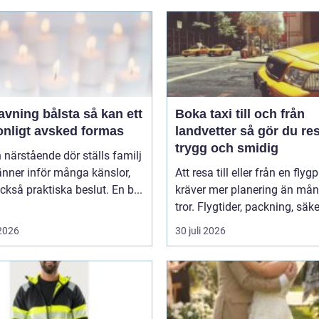
ing bålsta så kan ett
Boka taxi till och från
onligt avsked formas
landvetter så gör du resan
trygg och smidig
 närstående dör ställs familj
nner inför många känslor,
Att resa till eller från en flyg
kså praktiska beslut. En b...
kräver mer planering än må
tror. Flygtider, packning, säker
 2026
30 juli 2026