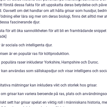
att förstå dessa fakta för att uppskatta deras betydelse och påv
d. Oavsett om det handlar om att hålla grisar som husdjur, bedri
ödning eller lära sig mer om deras biologi, finns det alltid mer at
dessa fascinerande djur.
sta för att öka sannolikheten för att bli en framträdande snippet 
sök]
 är sociala och intelligenta djur.
isen är en populär ras för köttproduktion.
 populära raser inkluderar Yorkshire, Hampshire och Duroc.
r kan användas som sällskapsdjur och visar intelligens och soci
tativa mätningar kan inkludera vikt och storlek hos grisar.
 om grisar kan variera beroende på ras, plats och användnings
iskt sett har grisar spelat en viktig roll i människans historia, m