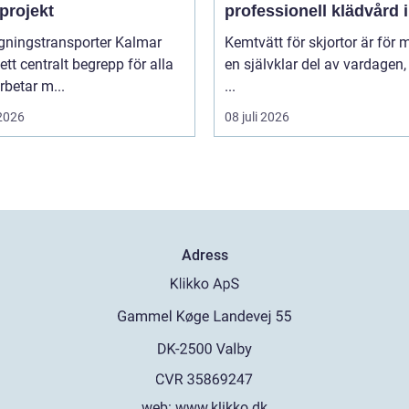
projekt
professionell klädvård i
praktiken
gningstransporter Kalmar
Kemtvätt för skjortor är för
 ett centralt begrepp för alla
en självklar del av vardagen
betar m...
...
 2026
08 juli 2026
Adress
web:
www.klikko.dk