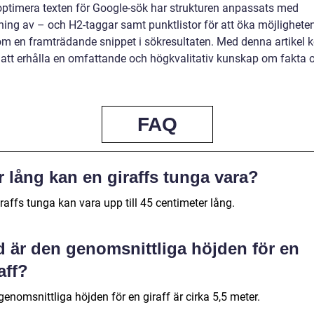
 optimera texten för Google-sök har strukturen anpassats med
ing av – och H2-taggar samt punktlistor för att öka möjligheten
om en framträdande snippet i sökresultaten. Med denna artikel
 att erhålla en omfattande och högkvalitativ kunskap om fakta
FAQ
 lång kan en giraffs tunga vara?
raffs tunga kan vara upp till 45 centimeter lång.
d är den genomsnittliga höjden för en
aff?
enomsnittliga höjden för en giraff är cirka 5,5 meter.