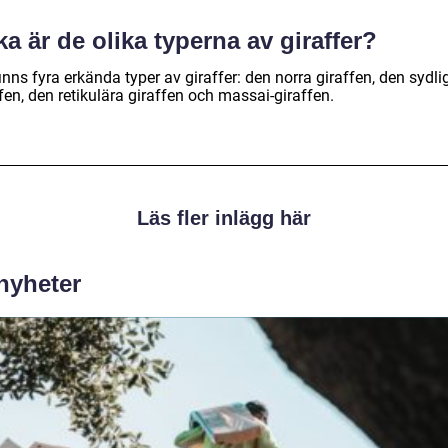
ka är de olika typerna av giraffer?
inns fyra erkända typer av giraffer: den norra giraffen, den sydli
fen, den retikulära giraffen och massai-giraffen.
Läs fler inlägg här
 nyheter