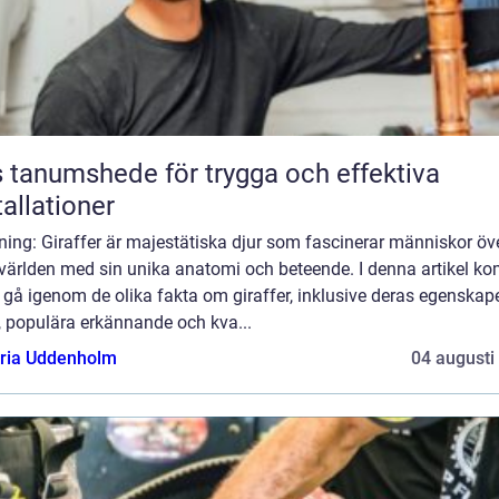
 tanumshede för trygga och effektiva
tallationer
ning: Giraffer är majestätiska djur som fascinerar människor öv
 världen med sin unika anatomi och beteende. I denna artikel k
t gå igenom de olika fakta om giraffer, inklusive deras egenskape
, populära erkännande och kva...
oria Uddenholm
04 augusti