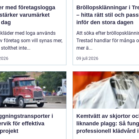
er med företagslogga
Bröllopsklänningar i Tr
stärker varumärket
– hitta rätt stil och pas
 dag
inför den stora dagen
skläder med loga används
Att söka efter bröllopsklänni
v företag som vill synas mer,
Trestad handlar för många 
stolthet inte...
mer ä...
 2026
09 juli 2026
ggningstransporter i
Kemtvätt av skjortor o
rvik för effektiva
liknande plagg: Så fung
projekt
professionell klädvård i
praktiken