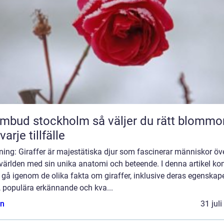
 stockholm så väljer du rätt blommor
varje tillfälle
ning: Giraffer är majestätiska djur som fascinerar människor öv
 världen med sin unika anatomi och beteende. I denna artikel k
t gå igenom de olika fakta om giraffer, inklusive deras egenskape
, populära erkännande och kva...
n
31 jul