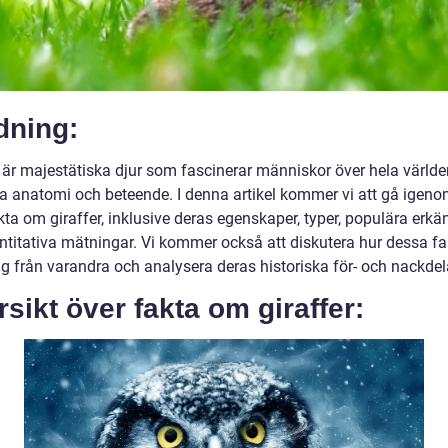
dning:
r är majestätiska djur som fascinerar människor över hela värld
ka anatomi och beteende. I denna artikel kommer vi att gå igen
kta om giraffer, inklusive deras egenskaper, typer, populära erk
ntitativa mätningar. Vi kommer också att diskutera hur dessa fa
sig från varandra och analysera deras historiska för- och nackdel
sikt över fakta om giraffer: