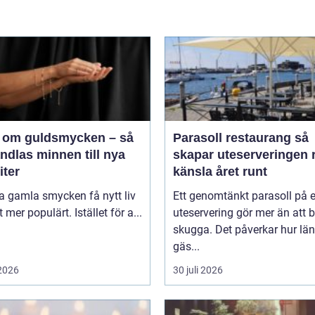
 om guldsmycken – så
Parasoll restaurang så
ndlas minnen till nya
skapar uteserveringen r
iter
känsla året runt
ta gamla smycken få nytt liv
Ett genomtänkt parasoll på 
lt mer populärt. Istället för a...
uteservering gör mer än att 
skugga. Det påverkar hur lä
gäs...
 2026
30 juli 2026