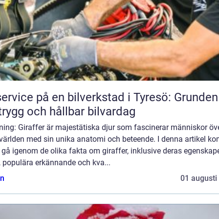
service på en bilverkstad i Tyresö: Grunden
trygg och hållbar bilvardag
ning: Giraffer är majestätiska djur som fascinerar människor öv
 världen med sin unika anatomi och beteende. I denna artikel k
t gå igenom de olika fakta om giraffer, inklusive deras egenskape
, populära erkännande och kva...
n
01 augusti