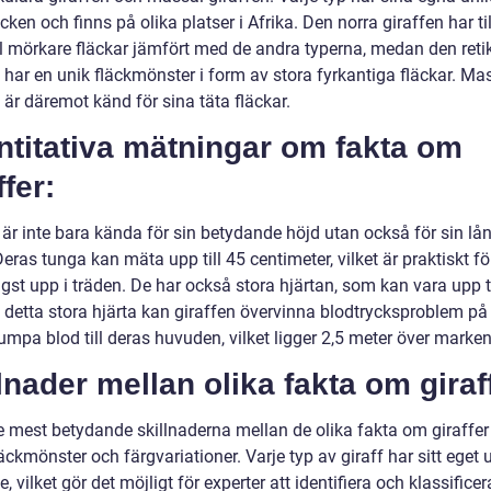
ken och finns på olika platser i Afrika. Den norra giraffen har til
 mörkare fläckar jämfört med de andra typerna, medan den reti
 har en unik fläckmönster i form av stora fyrkantiga fläckar. Ma
 är däremot känd för sina täta fläckar.
ntitativa mätningar om fakta om
ffer:
 är inte bara kända för sin betydande höjd utan också för sin lå
eras tunga kan mäta upp till 45 centimeter, vilket är praktiskt fö
gst upp i träden. De har också stora hjärtan, som kan vara upp ti
 detta stora hjärta kan giraffen övervinna blodtrycksproblem på
umpa blod till deras huvuden, vilket ligger 2,5 meter över marken
lnader mellan olika fakta om giraf
e mest betydande skillnaderna mellan de olika fakta om giraffer
äckmönster och färgvariationer. Varje typ av giraff har sitt eget 
, vilket gör det möjligt för experter att identifiera och klassifice