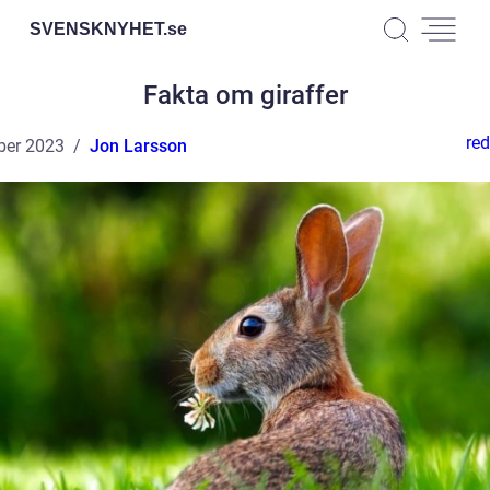
SVENSKNYHET.
se
Fakta om giraffer
red
ber 2023
Jon Larsson