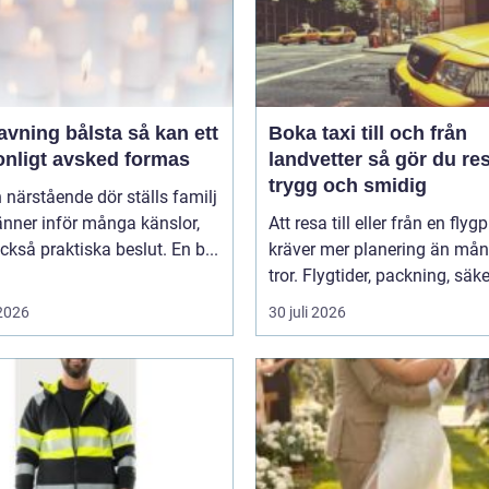
ing bålsta så kan ett
Boka taxi till och från
onligt avsked formas
landvetter så gör du resan
trygg och smidig
 närstående dör ställs familj
nner inför många känslor,
Att resa till eller från en flyg
kså praktiska beslut. En b...
kräver mer planering än må
tror. Flygtider, packning, säker
 2026
30 juli 2026