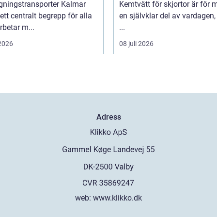
gningstransporter Kalmar
Kemtvätt för skjortor är för
 ett centralt begrepp för alla
en självklar del av vardagen
betar m...
...
 2026
08 juli 2026
Adress
web:
www.klikko.dk