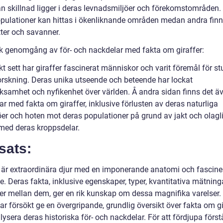
n skillnad ligger i deras levnadsmiljöer och förekomstområden.
opulationer kan hittas i ökenliknande områden medan andra finn
tter och savanner.
sk genomgång av för- och nackdelar med fakta om giraffer:
kt sett har giraffer fascinerat människor och varit föremål för st
orskning. Deras unika utseende och beteende har lockat
samhet och nyfikenhet över världen. Å andra sidan finns det ä
r med fakta om giraffer, inklusive förlusten av deras naturliga
jöer och hoten mot deras populationer på grund av jakt och olagl
med deras kroppsdelar.
sats:
r är extraordinära djur med en imponerande anatomi och fascin
. Deras fakta, inklusive egenskaper, typer, kvantitativa mätning
der mellan dem, ger en rik kunskap om dessa magnifika varelser
har försökt ge en övergripande, grundlig översikt över fakta om gi
ysera deras historiska för- och nackdelar. För att fördjupa förs