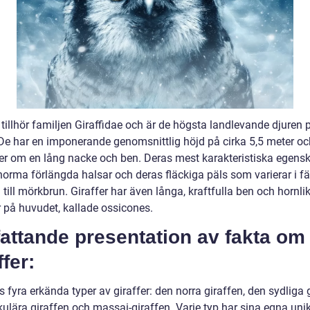
 tillhör familjen Giraffidae och är de högsta landlevande djuren 
 De har en imponerande genomsnittlig höjd på cirka 5,5 meter oc
r om en lång nacke och ben. Deras mest karakteristiska egensk
norma förlängda halsar och deras fläckiga päls som varierar i fä
 till mörkbrun. Giraffer har även långa, kraftfulla ben och hornl
r på huvudet, kallade ossicones.
attande presentation av fakta om
ffer:
s fyra erkända typer av giraffer: den norra giraffen, den sydliga 
kulära giraffen och massai-giraffen. Varje typ har sina egna uni