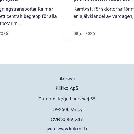
praktiken
gningstransporter Kalmar
Kemtvätt för skjortor är för
 ett centralt begrepp för alla
en självklar del av vardagen
betar m...
...
 2026
08 juli 2026
Adress
web:
www.klikko.dk