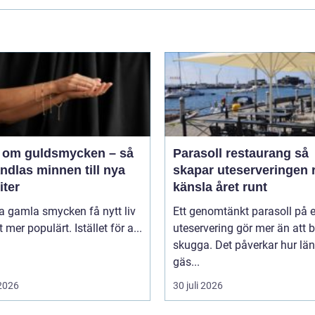
 om guldsmycken – så
Parasoll restaurang så
ndlas minnen till nya
skapar uteserveringen r
iter
känsla året runt
ta gamla smycken få nytt liv
Ett genomtänkt parasoll på 
lt mer populärt. Istället för a...
uteservering gör mer än att 
skugga. Det påverkar hur lä
gäs...
 2026
30 juli 2026