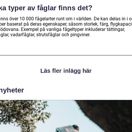
ka typer av fåglar finns det?
inns över 10 000 fågelarter runt om i världen. De kan delas in i o
per baserat på deras egenskaper, såsom storlek, färg, flygkapaci
födovana. Exempel på vanliga fågeltyper inkluderar tättingar,
glar, vadarfåglar, strutsfåglar och pingviner.
Läs fler inlägg här
 nyheter