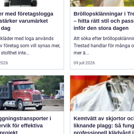
er med företagslogga
Bröllopsklänningar i Tr
stärker varumärket
– hitta rätt stil och pas
 dag
inför den stora dagen
skläder med loga används
Att söka efter bröllopsklänni
v företag som vill synas mer,
Trestad handlar för många 
stolthet inte...
mer ä...
 2026
09 juli 2026
ggningstransporter i
Kemtvätt av skjortor o
rvik för effektiva
liknande plagg: Så fung
projekt
professionell klädvård i