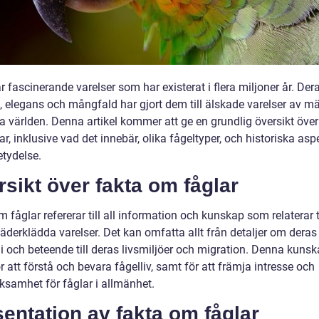
r fascinerande varelser som har existerat i flera miljoner år. Der
, elegans och mångfald har gjort dem till älskade varelser av m
a världen. Denna artikel kommer att ge en grundlig översikt över
r, inklusive vad det innebär, olika fågeltyper, och historiska asp
etydelse.
sikt över fakta om fåglar
 fåglar refererar till all information och kunskap som relaterar ti
äderklädda varelser. Det kan omfatta allt från detaljer om deras
i och beteende till deras livsmiljöer och migration. Denna kunsk
ör att förstå och bevara fågelliv, samt för att främja intresse och
samhet för fåglar i allmänhet.
entation av fakta om fåglar