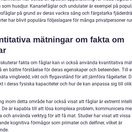
 som husdjur. Kanariefåglar och undulater är exempel på popul
psfåglar på grund av deras vackra sång och färgstarka fjäderdrä
ter har blivit populära följeslagare för många privatpersoner ru
ntitativa mätningar om fakta om
ar
diskuterar fakta om fåglar kan vi också använda kvantitativa mä
få en bättre förståelse för deras egenskaper och beteenden. Till
äta vingbredd, vikt och flygavstånd för att jämföra fågelarter. D
kt i deras fysiska kapaciteter och hur de kan anpassa sig till oli
g inom detta område har också visat att fåglar är extremt intell
r. De är kapabla till att lösa komplexa problem, kommunicera m
 och använda verktyg för att få mat. Studier har visat att vissa 
ande kognitiva förmågor som primater och delfiner, vilket är
nde.