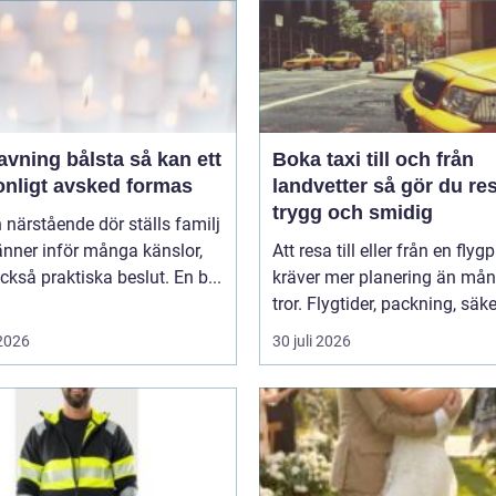
ing bålsta så kan ett
Boka taxi till och från
onligt avsked formas
landvetter så gör du resan
trygg och smidig
 närstående dör ställs familj
nner inför många känslor,
Att resa till eller från en flyg
kså praktiska beslut. En b...
kräver mer planering än må
tror. Flygtider, packning, säker
 2026
30 juli 2026