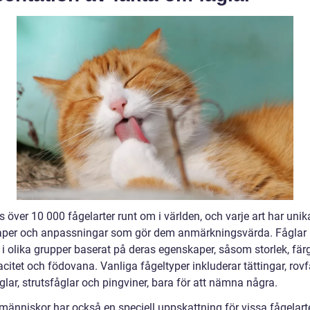
s över 10 000 fågelarter runt om i världen, och varje art har unik
per och anpassningar som gör dem anmärkningsvärda. Fåglar
 i olika grupper baserat på deras egenskaper, såsom storlek, färg
citet och födovana. Vanliga fågeltyper inkluderar tättingar, rovf
lar, strutsfåglar och pingviner, bara för att nämna några.
änniskor har också en speciell uppskattning för vissa fågelart