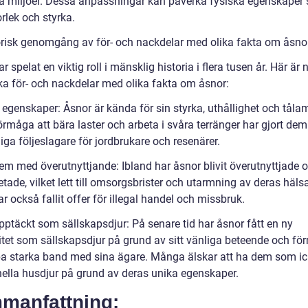
ka miljöer. Dessa anpassningar kan påverka fysiska egenskaper
orlek och styrka.
orisk genomgång av för- och nackdelar med olika fakta om åsno
r spelat en viktig roll i mänsklig historia i flera tusen år. Här är
ska för- och nackdelar med olika fakta om åsnor:
 egenskaper: Åsnor är kända för sin styrka, uthållighet och tåla
rmåga att bära laster och arbeta i svåra terränger har gjort dem t
iga följeslagare för jordbrukare och resenärer.
lem med överutnyttjande: Ibland har åsnor blivit överutnyttjade 
tade, vilket lett till omsorgsbrister och utarmning av deras häls
r också fallit offer för illegal handel och missbruk.
pptäckt som sällskapsdjur: På senare tid har åsnor fått en ny
itet som sällskapsdjur på grund av sitt vänliga beteende och f
pa starka band med sina ägare. Många älskar att ha dem som ic
onella husdjur på grund av deras unika egenskaper.
manfattning: