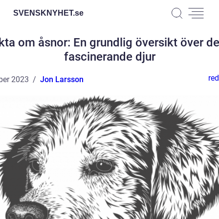
SVENSKNYHET.
se
kta om åsnor: En grundlig översikt över de
fascinerande djur
red
ber 2023
Jon Larsson