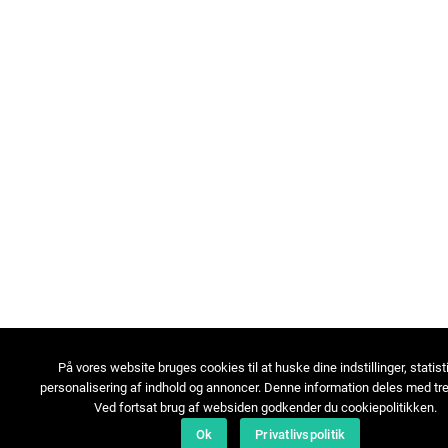
På vores website bruges cookies til at huske dine indstillinger, statist
personalisering af indhold og annoncer. Denne information deles med tre
Ved fortsat brug af websiden godkender du cookiepolitikken.
Ok
Privatlivspolitik