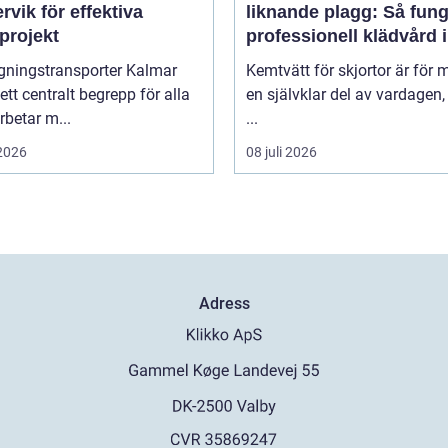
rvik för effektiva
liknande plagg: Så fung
projekt
professionell klädvård i
praktiken
gningstransporter Kalmar
Kemtvätt för skjortor är för
 ett centralt begrepp för alla
en självklar del av vardagen
betar m...
...
 2026
08 juli 2026
Adress