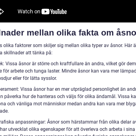
lnader mellan olika fakta om åsno
s olika faktorer som skiljer sig mellan olika typer av åsnor. Här 
a skillnader att tänka på:
ek: Vissa åsnor är större och kraftfullare än andra, vilket gör de
 för arbete och tunga laster. Mindre åsnor kan vara mer lämp
sdjur eller för lätta sysslor.
erament: Vissa åsnor har en mer utpräglad personlighet än and
an påverka hur de hanteras och väljs för olika ändamål. Vissa k
na och vänliga mot människor medan andra kan vara mer blyga
rade.
rafiska anpassningar: Åsnor som härstammar från olika delar a
har utvecklat olika egenskaper för att överleva och arbeta i sina