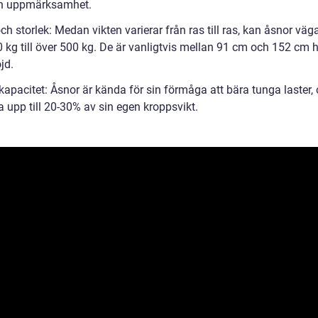
ch uppmärksamhet.
och storlek: Medan vikten varierar från ras till ras, kan åsnor väga
0 kg till över 500 kg. De är vanligtvis mellan 91 cm och 152 cm 
jd.
kapacitet: Åsnor är kända för sin förmåga att bära tunga laster,
 upp till 20-30% av sin egen kroppsvikt.