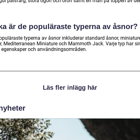
gul pälsfärg, stora ögon och öron samt en man på toppen av de
ka är de populäraste typerna av åsnor?
opuläraste typerna av åsnor inkluderar standard åsnor, miniatur
r, Mediterranean Miniature och Mammoth Jack. Varje typ har si
 egenskaper och användningsområden.
Läs fler inlägg här
 nyheter