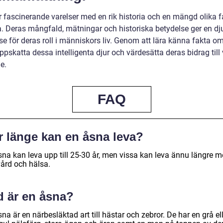
r fascinerande varelser med en rik historia och en mängd olika f
a. Deras mångfald, mätningar och historiska betydelse ger en dj
se för deras roll i människors liv. Genom att lära känna fakta o
ppskatta dessa intelligenta djur och värdesätta deras bidrag till 
e.
FAQ
r länge kan en åsna leva?
sna kan leva upp till 25-30 år, men vissa kan leva ännu längre 
vård och hälsa.
d är en åsna?
na är en närbesläktad art till hästar och zebror. De har en grå el