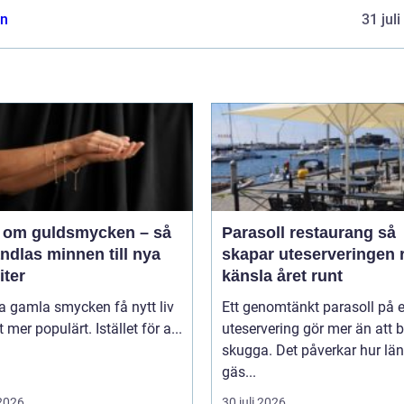
n
31 jul
 om guldsmycken – så
Parasoll restaurang så
ndlas minnen till nya
skapar uteserveringen r
iter
känsla året runt
ta gamla smycken få nytt liv
Ett genomtänkt parasoll på 
lt mer populärt. Istället för a...
uteservering gör mer än att 
skugga. Det påverkar hur lä
gäs...
 2026
30 juli 2026