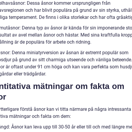
elhavsåsnor: Dessa åsnor kommer ursprungligen från
vsregionen och har blivit populära på grund av sin styrka, uthål
iga temperament. De finns i olika storlekar och har ofta gråakti
utåsnor: Denna typ av åsnor är kända för sin imponerande sto
esultat av avel mellan åsnor och hästar. Med sina kraftfulla krop
ållning är de populära för arbete och ridning.
åsnor: Denna miniatyrversion av åsnan är extremt populär som
psdjur på grund av sitt charmiga utseende och vänliga beteende
or är oftast under 91 cm höga och kan vara perfekta som husdj
årdar eller trädgårdar.
ntitativa mätningar om fakta om
or
ytterligare förstå åsnor kan vi titta närmare på några intressanta
ativa mätningar och fakta om dem:
ängd: Åsnor kan leva upp till 30-50 år eller till och med längre me