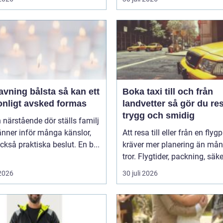
ing bålsta så kan ett
Boka taxi till och från
onligt avsked formas
landvetter så gör du resan
trygg och smidig
 närstående dör ställs familj
nner inför många känslor,
Att resa till eller från en flyg
kså praktiska beslut. En b...
kräver mer planering än må
tror. Flygtider, packning, säker
 2026
30 juli 2026