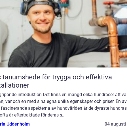
 tanumshede för trygga och effektiva
tallationer
ripande introduktion Det finns en mängd olika hundraser att vä
n, var och en med sina egna unika egenskaper och priser. En av
 fascinerande aspekterna av hundvärlden är de dyraste hundras
fta är eftertraktade för deras s...
oria Uddenholm
04 augusti