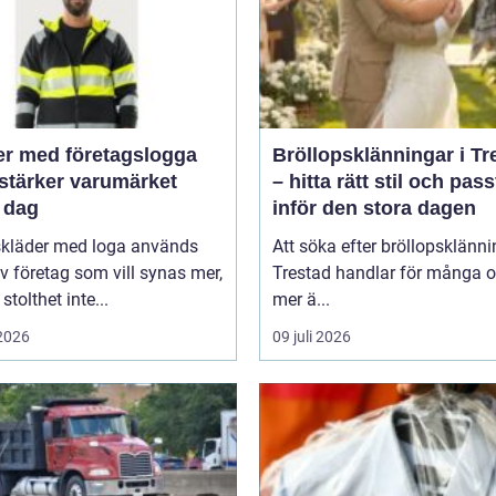
er med företagslogga
Bröllopsklänningar i Tr
stärker varumärket
– hitta rätt stil och pas
 dag
inför den stora dagen
skläder med loga används
Att söka efter bröllopsklänni
v företag som vill synas mer,
Trestad handlar för många 
stolthet inte...
mer ä...
 2026
09 juli 2026