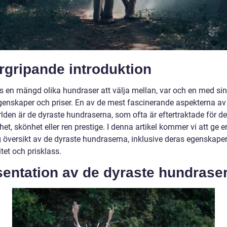
rgripande introduktion
ns en mängd olika hundraser att välja mellan, var och en med si
genskaper och priser. En av de mest fascinerande aspekterna av
lden är de dyraste hundraserna, som ofta är eftertraktade för d
het, skönhet eller ren prestige. I denna artikel kommer vi att ge e
g översikt av de dyraste hundraserna, inklusive deras egenskaper
tet och prisklass.
sentation av de dyraste hundrase