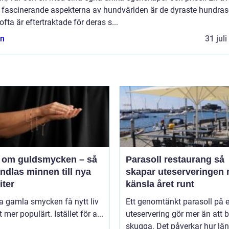
 fascinerande aspekterna av hundvärlden är de dyraste hundras
fta är eftertraktade för deras s...
n
31 jul
 om guldsmycken – så
Parasoll restaurang så
ndlas minnen till nya
skapar uteserveringen r
iter
känsla året runt
ta gamla smycken få nytt liv
Ett genomtänkt parasoll på 
lt mer populärt. Istället för a...
uteservering gör mer än att 
skugga. Det påverkar hur lä