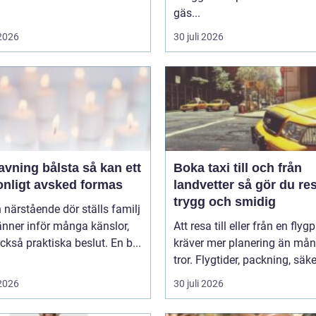
gäs...
 2026
30 juli 2026
ing bålsta så kan ett
Boka taxi till och från
onligt avsked formas
landvetter så gör du resan
trygg och smidig
 närstående dör ställs familj
nner inför många känslor,
Att resa till eller från en flyg
kså praktiska beslut. En b...
kräver mer planering än må
tror. Flygtider, packning, säker
 2026
30 juli 2026