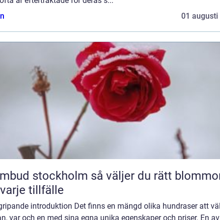
fta är eftertraktade för deras s...
n
01 augusti
 stockholm så väljer du rätt blommor
varje tillfälle
ripande introduktion Det finns en mängd olika hundraser att vä
n, var och en med sina egna unika egenskaper och priser. En av