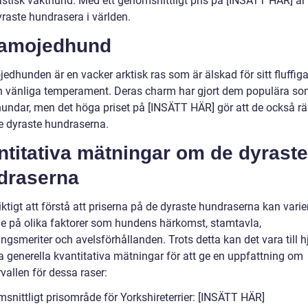
astisk vakthund. Med ett genomsnittligt pris på [INSÄTT HÄR] är
yraste hundrasera i världen.
Samojedhund
dhunden är en vacker arktisk ras som är älskad för sitt fluffiga
h vänliga temperament. Deras charm har gjort dem populära s
hundar, men det höga priset på [INSÄTT HÄR] gör att de också r
e dyraste hundraserna.
titativa mätningar om de dyraste
draserna
iktigt att förstå att priserna på de dyraste hundraserna kan varie
e på olika faktorer som hundens härkomst, stamtavla,
ingsmeriter och avelsförhållanden. Trots detta kan det vara till hj
a generella kvantitativa mätningar för att ge en uppfattning om
rvallen för dessa raser:
snittligt prisområde för Yorkshireterrier: [INSÄTT HÄR]