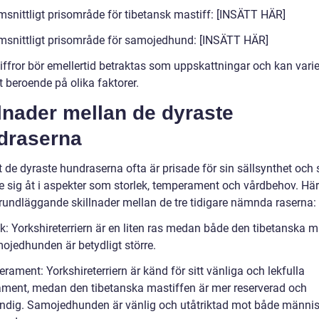
snittligt prisområde för tibetansk mastiff: [INSÄTT HÄR]
snittligt prisområde för samojedhund: [INSÄTT HÄR]
iffror bör emellertid betraktas som uppskattningar och kan vari
 beroende på olika faktorer.
lnader mellan de dyraste
draserna
t de dyraste hundraserna ofta är prisade för sin sällsynthet och 
de sig åt i aspekter som storlek, temperament och vårdbehov. Här
rundläggande skillnader mellan de tre tidigare nämnda raserna:
k: Yorkshireterriern är en liten ras medan både den tibetanska m
ojedhunden är betydligt större.
ament: Yorkshireterriern är känd för sitt vänliga och lekfulla
ment, medan den tibetanska mastiffen är mer reserverad och
ändig. Samojedhunden är vänlig och utåtriktad mot både männi