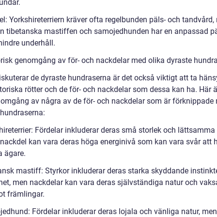
undar.
el: Yorkshireterriern kräver ofta regelbunden päls- och tandvård
n tibetanska mastiffen och samojedhunden har en anpassad p
mindre underhåll.
orisk genomgång av för- och nackdelar med olika dyraste hundr
iskuterar de dyraste hundraserna är det också viktigt att ta hänsy
toriska rötter och de för- och nackdelar som dessa kan ha. Här ä
nomgång av några av de för- och nackdelar som är förknippade
 hundraserna:
ireterrier: Fördelar inkluderar deras små storlek och lättsamma 
nackdel kan vara deras höga energinivå som kan vara svår att 
a ägare.
ansk mastiff: Styrkor inkluderar deras starka skyddande instinkt
ghet, men nackdelar kan vara deras självständiga natur och vak
t främlingar.
edhund: Fördelar inkluderar deras lojala och vänliga natur, men