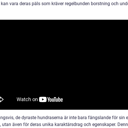
 kan vara deras päls som kräver regelbunden borstning och unde
ngsvis, de dyraste hundraserna är inte bara fängslande för sin e
, utan även för deras unika karaktärsdrag och egenskaper. Denna