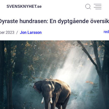
SVENSKNYHET.
se
Dyraste hundrasen: En dyptgående översik
red
ber 2023
Jon Larsson