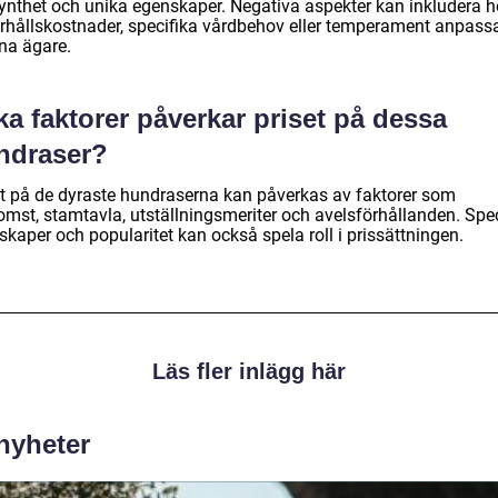
synthet och unika egenskaper. Negativa aspekter kan inkludera 
rhållskostnader, specifika vårdbehov eller temperament anpassat
rna ägare.
ka faktorer påverkar priset på dessa
ndraser?
et på de dyraste hundraserna kan påverkas av faktorer som
omst, stamtavla, utställningsmeriter och avelsförhållanden. Spec
kaper och popularitet kan också spela roll i prissättningen.
Läs fler inlägg här
 nyheter