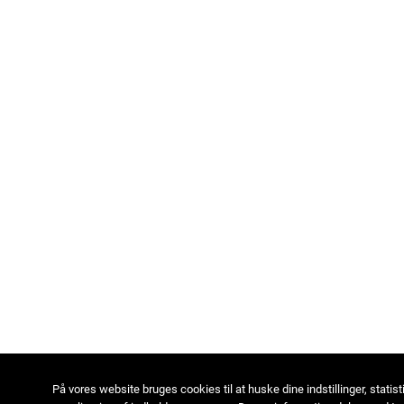
På vores website bruges cookies til at huske dine indstillinger, statist