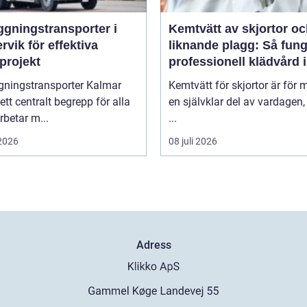
ggningstransporter i
Kemtvätt av skjortor o
rvik för effektiva
liknande plagg: Så fung
projekt
professionell klädvård i
praktiken
gningstransporter Kalmar
Kemtvätt för skjortor är för
 ett centralt begrepp för alla
en självklar del av vardagen
betar m...
...
 2026
08 juli 2026
Adress