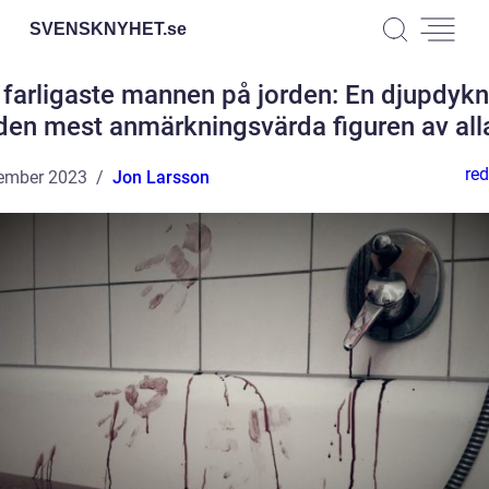
SVENSKNYHET.
se
farligaste mannen på jorden: En djupdykn
den mest anmärkningsvärda figuren av all
red
ember 2023
Jon Larsson