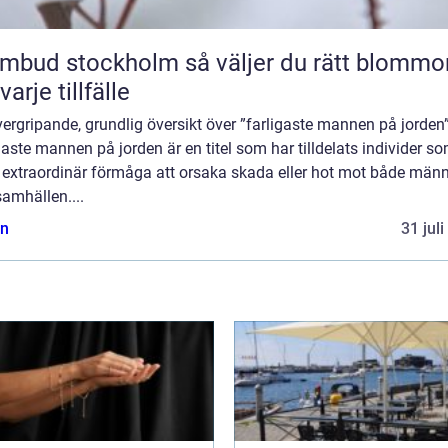
 stockholm så väljer du rätt blommor
varje tillfälle
ergripande, grundlig översikt över ”farligaste mannen på jorden
gaste mannen på jorden är en titel som har tilldelats individer s
t extraordinär förmåga att orsaka skada eller hot mot både männ
amhällen....
n
31 jul