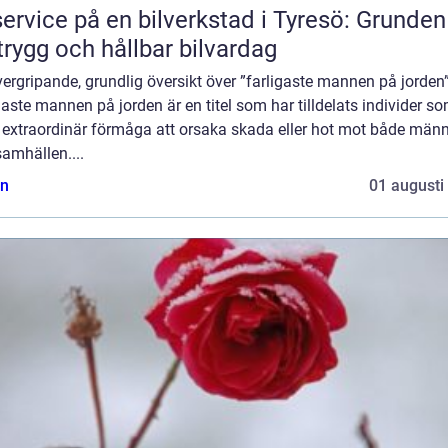
service på en bilverkstad i Tyresö: Grunden
trygg och hållbar bilvardag
ergripande, grundlig översikt över ”farligaste mannen på jorden
gaste mannen på jorden är en titel som har tilldelats individer s
t extraordinär förmåga att orsaka skada eller hot mot både männ
amhällen....
n
01 augusti