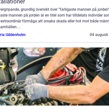
tallationer
ergripande, grundlig översikt över ”farligaste mannen på jorden
gaste mannen på jorden är en titel som har tilldelats individer s
t extraordinär förmåga att orsaka skada eller hot mot både männ
amhällen....
oria Uddenholm
04 augusti