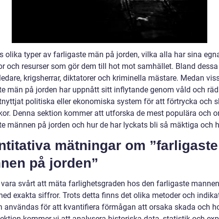
s olika typer av farligaste män på jorden, vilka alla har sina egn
r och resurser som gör dem till hot mot samhället. Bland dessa
tledare, krigsherrar, diktatorer och kriminella mästare. Medan vis
ste män på jorden har uppnått sitt inflytande genom våld och räd
nyttjat politiska eller ekonomiska system för att förtrycka och 
or. Denna sektion kommer att utforska de mest populära och 
ste männen på jorden och hur de har lyckats bli så mäktiga och h
titativa mätningar om ”farligaste
nen på jorden”
 vara svårt att mäta farlighetsgraden hos den farligaste manne
ed exakta siffror. Trots detta finns det olika metoder och indika
 användas för att kvantifiera förmågan att orsaka skada och hot
ktion kommer vi att analysera historiska data, statistik och exp