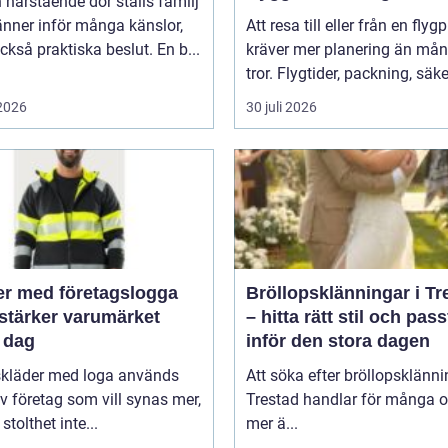
 närstående dör ställs familj
nner inför många känslor,
Att resa till eller från en flyg
kså praktiska beslut. En b...
kräver mer planering än må
tror. Flygtider, packning, säker
 2026
30 juli 2026
er med företagslogga
Bröllopsklänningar i Tr
stärker varumärket
– hitta rätt stil och pas
 dag
inför den stora dagen
skläder med loga används
Att söka efter bröllopsklänni
v företag som vill synas mer,
Trestad handlar för många 
stolthet inte...
mer ä...