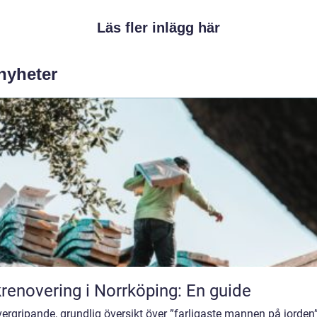
Läs fler inlägg här
 nyheter
renovering i Norrköping: En guide
ergripande, grundlig översikt över ”farligaste mannen på jorden