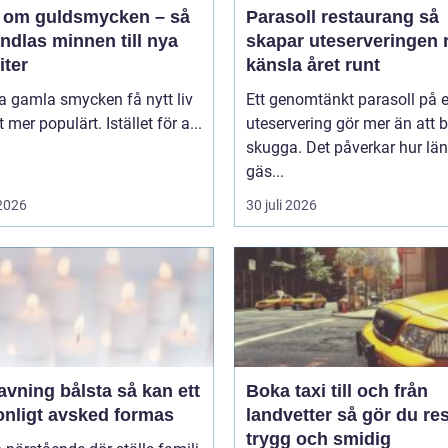
 om guldsmycken – så
Parasoll restaurang så
ndlas minnen till nya
skapar uteserveringen r
iter
känsla året runt
ta gamla smycken få nytt liv
Ett genomtänkt parasoll på 
lt mer populärt. Istället för a...
uteservering gör mer än att 
skugga. Det påverkar hur lä
gäs...
 2026
30 juli 2026
ing bålsta så kan ett
Boka taxi till och från
onligt avsked formas
landvetter så gör du resan
trygg och smidig