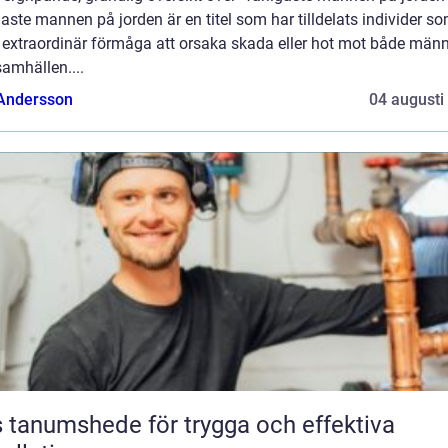
gaste mannen på jorden är en titel som har tilldelats individer s
t extraordinär förmåga att orsaka skada eller hot mot både männ
amhällen....
 Andersson
04 augusti
 tanumshede för trygga och effektiva