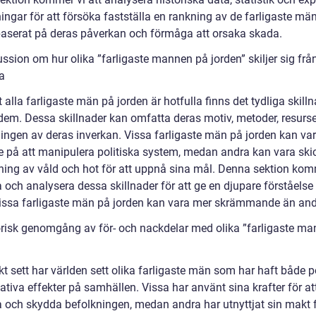
ngar för att försöka fastställa en rankning av de farligaste mä
baserat på deras påverkan och förmåga att orsaka skada.
ssion om hur olika ”farligaste mannen på jorden” skiljer sig frå
a
t alla farligaste män på jorden är hotfulla finns det tydliga skill
dem. Dessa skillnader kan omfatta deras motiv, metoder, resurs
ingen av deras inverkan. Vissa farligaste män på jorden kan va
de på att manipulera politiska system, medan andra kan vara skic
ing av våld och hot för att uppnå sina mål. Denna sektion kom
 och analysera dessa skillnader för att ge en djupare förståelse
vissa farligaste män på jorden kan vara mer skrämmande än and
orisk genomgång av för- och nackdelar med olika ”farligaste m
kt sett har världen sett olika farligaste män som har haft både p
tiva effekter på samhällen. Vissa har använt sina krafter för at
a och skydda befolkningen, medan andra har utnyttjat sin makt 