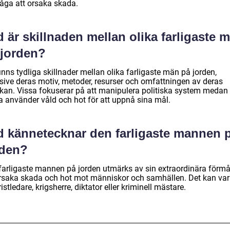
åga att orsaka skada.
 är skillnaden mellan olika farligaste 
 jorden?
inns tydliga skillnader mellan olika farligaste män på jorden,
usive deras motiv, metoder, resurser och omfattningen av deras
rkan. Vissa fokuserar på att manipulera politiska system medan
a använder våld och hot för att uppnå sina mål.
d kännetecknar den farligaste mannen 
rden?
farligaste mannen på jorden utmärks av sin extraordinära förm
orsaka skada och hot mot människor och samhällen. Det kan var
ristledare, krigsherre, diktator eller kriminell mästare.