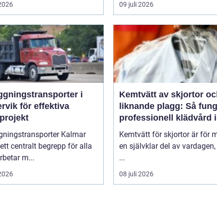
 2026
09 juli 2026
ggningstransporter i
Kemtvätt av skjortor o
rvik för effektiva
liknande plagg: Så fung
projekt
professionell klädvård i
praktiken
gningstransporter Kalmar
Kemtvätt för skjortor är för
 ett centralt begrepp för alla
en självklar del av vardagen
betar m...
...
 2026
08 juli 2026