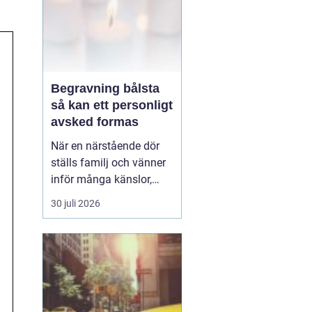
Begravning bålsta
så kan ett personligt
avsked formas
När en närstående dör
ställs familj och vänner
inför många känslor,
men också praktiska
30 juli 2026
beslut.
En begravning
Bålsta innebär
ofta en
ceremoni i någon av
Håbo församlings kyrkor
eller ka...