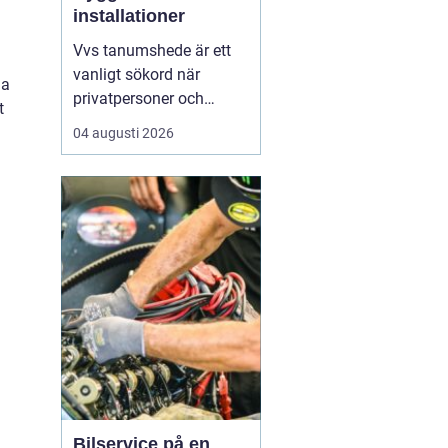
installationer
Vvs tanumshede är ett
vanligt sökord när
na
privatpersoner och
t
företag behöver hjälp
04 augusti 2026
med värme, vatten och
sanitet i norra bohuslän.
Många undrar vad som
skiljer en seriös vvs
partner från en tillfällig
lösning, hur en
installation bör gå till
och vilka...
Bilservice på en