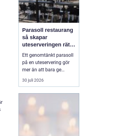
Parasoll restaurang
så skapar
uteserveringen rätt
känsla året runt
Ett genomtänkt parasoll
på en uteservering gör
mer än att bara ge
skugga. Det påverkar hur
30 juli 2026
länge gästerna stannar,
hur mycket de beställer
och om de väljer att
är
komma tillbaka. När
s
kraven på komfort,
hållbarhet och design
ökar, blir valet av
parasoll ...