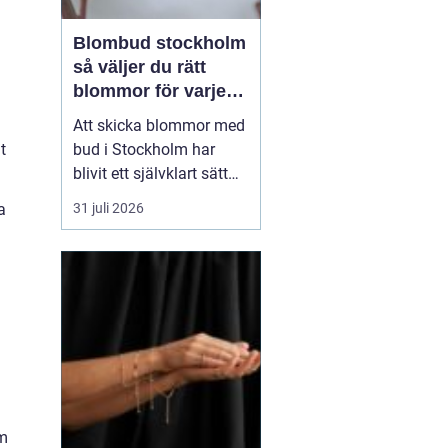
Blombud stockholm
så väljer du rätt
blommor för varje
tillfälle
Att skicka blommor med
t
bud i Stockholm har
blivit ett självklart sätt
att visa omtanke, fira
a
31 juli 2026
stora händelser eller
säga sådant som är
svårt att formulera i ord.
En bukett kan skapa
glädje på några
sekunder, oavsett om
mottagaren befinner sig
på konto...
om