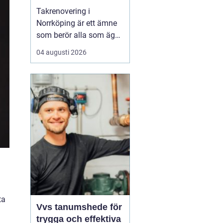
Takrenovering i
Norrköping är ett ämne
som berör alla som äger
hus, radhus eller
04 augusti 2026
flerfamiljshus i området.
Taket är husets
viktigaste skydd mot
regn, snö och fukt, och
en i tid genomförd
renovering kan sp...
ta
Vvs tanumshede för
trygga och effektiva