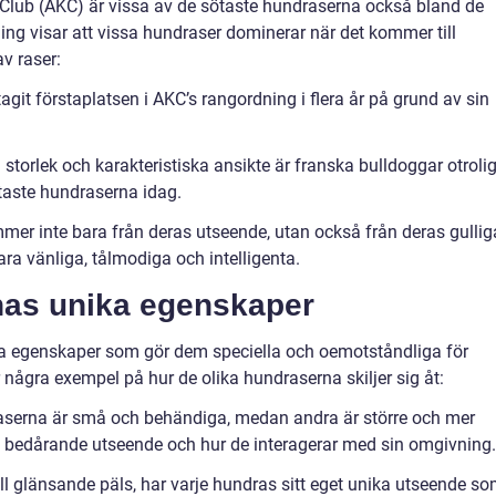
l Club (AKC) är vissa av de sötaste hundraserna också bland de
ing visar att vissa hundraser dominerar när det kommer till
av raser:
agit förstaplatsen i AKC’s rangordning i flera år på grund av sin
torlek och karakteristiska ansikte är franska bulldoggar otrolig
taste hundraserna idag.
mer inte bara från deras utseende, utan också från deras gullig
ra vänliga, tålmodiga och intelligenta.
nas unika egenskaper
ka egenskaper som gör dem speciella och oemotståndliga för
 några exempel på hur de olika hundraserna skiljer sig åt:
draserna är små och behändiga, medan andra är större och mer
s bedårande utseende och hur de interagerar med sin omgivning.
ll glänsande päls, har varje hundras sitt eget unika utseende s