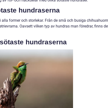
 av för- och nackdelar med olika sötaste hundraser.
ötaste hundraserna
alla former och storlekar. Från de små och busiga chihuahuor
 retrievrarna. Oavsett vilken typ av hundras man föredrar, finns de
 sötaste hundraserna