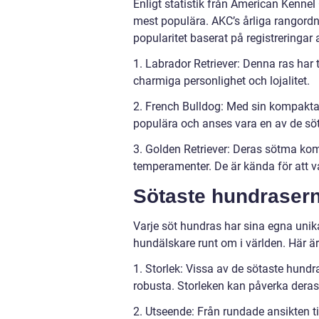
Enligt statistik från American Kenne
mest populära. AKC’s årliga rangordn
popularitet baserat på registreringar 
1. Labrador Retriever: Denna ras har t
charmiga personlighet och lojalitet.
2. French Bulldog: Med sin kompakta s
populära och anses vara en av de sö
3. Golden Retriever: Deras sötma kom
temperamenter. De är kända för att va
Sötaste hundraser
Varje söt hundras har sina egna uni
hundälskare runt om i världen. Här är
1. Storlek: Vissa av de sötaste hun
robusta. Storleken kan påverka dera
2. Utseende: Från rundade ansikten ti