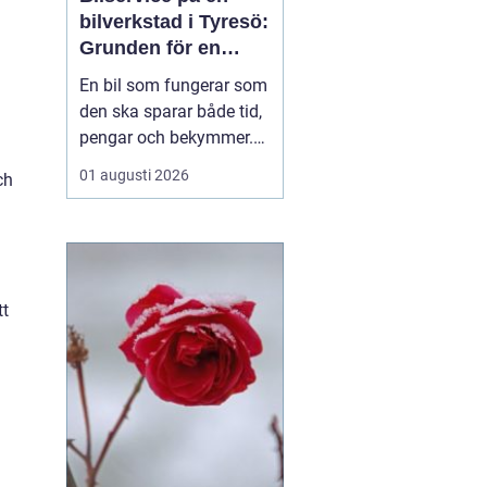
bilverkstad i Tyresö:
Grunden för en
trygg och hållbar
En bil som fungerar som
bilvardag
den ska sparar både tid,
pengar och bekymmer.
För många förare blir
01 augusti 2026
ch
servicefrågan ändå
något som skjuts upp
tills en varningslampa
börjar lysa eller ett ljud
känns fel. Ge...
tt