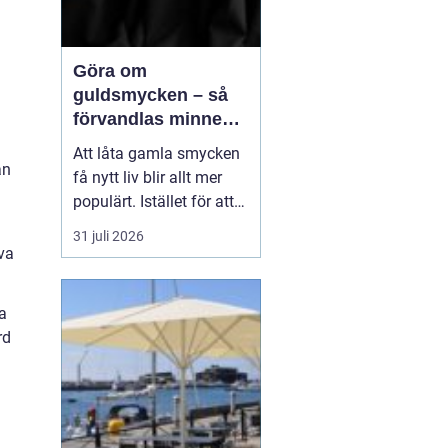
Göra om
guldsmycken – så
förvandlas minnen
till nya favoriter
Att låta gamla smycken
an
få nytt liv blir allt mer
populärt. Istället för att
låta arvegods ligga i en
31 juli 2026
låda kan de formas om
va
till något som både
passar stilen i dag och
a
bär med sig historien.
rd
N&au...