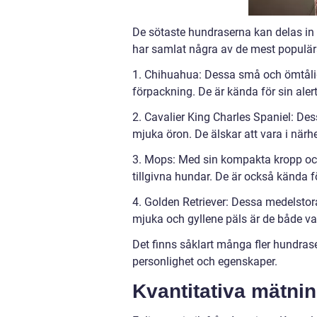
De sötaste hundraserna kan delas in 
har samlat några av de mest populä
1. Chihuahua: Dessa små och ömtåliga
förpackning. De är kända för sin alerta
2. Cavalier King Charles Spaniel: De
mjuka öron. De älskar att vara i när
3. Mops: Med sin kompakta kropp och 
tillgivna hundar. De är också kända fö
4. Golden Retriever: Dessa medelstora 
mjuka och gyllene päls är de både va
Det finns såklart många fler hundras
personlighet och egenskaper.
Kvantitativa mätni