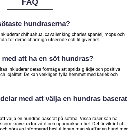
FAQ
 sötaste hundraserna?
nkluderar chihuahua, cavalier king charles spaniel, mops och
ända för deras charmiga utseende och tillgivenhet.
r med att ha en söt hundras?
ras inkluderar deras förmåga att sprida glädje och positiva
ch lojalitet. De kan verkligen fylla hemmet med kärlek och
delar med att välja en hundras baserat
 att välja en hundras baserat på sötma. Vissa raser kan ha
v som kräver extra vård och uppmärksamhet. Det är viktigt att
 och göra en informerad beslut innan man skaffar en hund med