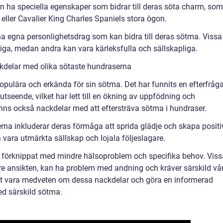
kan ha speciella egenskaper som bidrar till deras söta charm, som
eller Cavalier King Charles Spaniels stora ögon.
ina egna personlighetsdrag som kan bidra till deras sötma. Vissa
liga, medan andra kan vara kärleksfulla och sällskapliga.
kdelar med olika sötaste hundraserna
 populära och erkända för sin sötma. Det har funnits en efterfråg
seende, vilket har lett till en ökning av uppfödning och
inns också nackdelar med att eftersträva sötma i hundraser.
na inkluderar deras förmåga att sprida glädje och skapa positi
vara utmärkta sällskap och lojala följeslagare.
 förknippat med mindre hälsoproblem och specifika behov. Viss
are ansikten, kan ha problem med andning och kräver särskild vå
tt vara medveten om dessa nackdelar och göra en informerad
d särskild sötma.