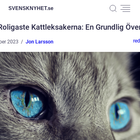
SVENSKNYHET.
se
Roligaste Kattleksakerna: En Grundlig Över
red
ber 2023
Jon Larsson