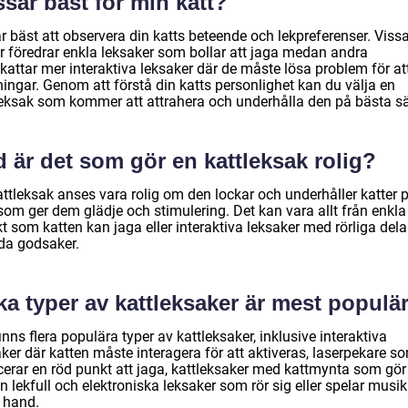
sar bäst för min katt?
r bäst att observera din katts beteende och lekpreferenser. Viss
er föredrar enkla leksaker som bollar att jaga medan andra
kattar mer interaktiva leksaker där de måste lösa problem för at
ingar. Genom att förstå din katts personlighet kan du välja en
leksak som kommer att attrahera och underhålla den på bästa sä
 är det som gör en kattleksak rolig?
ttleksak anses vara rolig om den lockar och underhåller katter p
som ger dem glädje och stimulering. Det kan vara allt från enkla
t som katten kan jaga eller interaktiva leksaker med rörliga dela
a godsaker.
ka typer av kattleksaker är mest populä
inns flera populära typer av kattleksaker, inklusive interaktiva
ker där katten måste interagera för att aktiveras, laserpekare s
icerar en röd punkt att jaga, kattleksaker med kattmynta som gör
n lekfull och elektroniska leksaker som rör sig eller spelar musi
 hand.