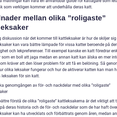
a mätningar kan vara en användbar guide för kattägare som leta
ak som verkligen kommer att underhålla deras katt.
lnader mellan olika ”roligaste”
leksaker
g diskussion när det kommer till kattleksaker är hur de skiljer sig 
eksaker kan vara bättre lämpade för vissa katter beroende på de
ghet och lekpreferenser. Till exempel kanske en katt föredrar en
r som en boll att jaga medan en annan katt kan älska en mer int
som kräver att den löser problem för att få en belöning. Så geno
ur olika leksaker fungerar och hur de aktiverar katten kan man h
 leksaken för sin katt.
ska genomgången av för- och nackdelar med olika ”roligaste”
saker
bättre förstå de olika ”roligaste” kattleksakerna är det viktigt att t
 på deras historia och de för- och nackdelar som de har haft över
eksaker kan ha utvecklats och förbättrats genom åren, medan a