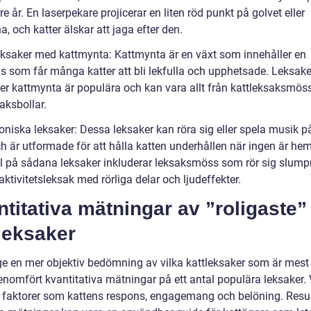
e år. En laserpekare projicerar en liten röd punkt på golvet eller
, och katter älskar att jaga efter den.
eksaker med kattmynta: Kattmynta är en växt som innehåller en
s som får många katter att bli lekfulla och upphetsade. Leksak
er kattmynta är populära och kan vara allt från kattleksaksmöss 
aksbollar.
oniska leksaker: Dessa leksaker kan röra sig eller spela musik p
h är utformade för att hålla katten underhållen när ingen är h
 på sådana leksaker inkluderar leksaksmöss som rör sig slum
 aktivitetsleksak med rörliga delar och ljudeffekter.
titativa mätningar av ”roligaste”
leksaker
ge en mer objektiv bedömning av vilka kattleksaker som är mest ”
enomfört kvantitativa mätningar på ett antal populära leksaker. 
på faktorer som kattens respons, engagemang och belöning. Resu