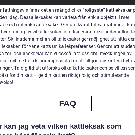
attningsvis finns det en mängd olika ”roligaste” kattleksaker 
en idag. Dessa leksaker kan variera från enkla objekt till mer
ade och interaktiva leksaker. Genom kvantitativa mätningar kan 
v bedömning av vilka leksaker som kan vara mest underhållande
ter. Skillnaderna mellan olika leksaker ger möjlighet att hitta de
 leksaken för varje katts unika lekpreferenser. Genom att studer
ska för- och nackdelar kan vi också lära oss om utvecklingen av
aker och se hur de har anpassats för att tillgodose katters beho
ingar. Ta dig tid att utforska olika kattleksaker och se vilken s
äst för din katt – ge din katt en riktigt rolig och stimulerande
evelse!
FAQ
 kan jag veta vilken kattleksak som