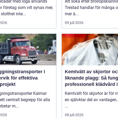
skläder med loga används
Att söka efter bröllopsklänni
v företag som vill synas mer,
Trestad handlar för många 
stolthet inte...
mer ä...
 2026
09 juli 2026
ggningstransporter i
Kemtvätt av skjortor o
rvik för effektiva
liknande plagg: Så fung
projekt
professionell klädvård i
praktiken
gningstransporter Kalmar
Kemtvätt för skjortor är för
 ett centralt begrepp för alla
en självklar del av vardagen
betar m...
...
 2026
08 juli 2026