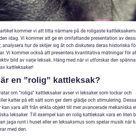
artikel kommer vi att titta närmare på de roligaste kattleksaker
en idag. Vi kommer att ge en omfattande presentation av dess
, analysera hur de skiljer sig åt och diskutera deras historiska fö
ar. Vi kommer också att presentera kvantitativa mätningar för at
ektiv bild av varje leksak. Häng med när vi utforskar den spänn
av kattleksaker!
är en ”rolig” kattleksak?
ratar om ”roliga” kattleksaker avser vi leksaker som lockar och
ller katter på ett sätt som ger dem glädje och stimulering. Dess
 kan vara allt från enkla objekt till mer avancerade mekaniska el
iska leksaker. Till exempel kan en rolig kattleksak vara en liten 
kan jaga runt i huset eller en leksaksmus som spelar musik när k
erar med den.