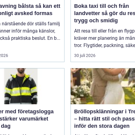
ing bålsta så kan ett
Boka taxi till och från
onligt avsked formas
landvetter så gör du resan
trygg och smidig
 närstående dör ställs familj
nner inför många känslor,
Att resa till eller från en flyg
kså praktiska beslut. En b...
kräver mer planering än må
tror. Flygtider, packning, säker
 2026
30 juli 2026
er med företagslogga
Bröllopsklänningar i Tr
stärker varumärket
– hitta rätt stil och pas
 dag
inför den stora dagen