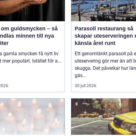
 om guldsmycken – så
Parasoll restaurang så
ndlas minnen till nya
skapar uteserveringen r
iter
känsla året runt
ta gamla smycken få nytt liv
Ett genomtänkt parasoll på 
lt mer populärt. Istället för a...
uteservering gör mer än att 
skugga. Det påverkar hur lä
gäs...
 2026
30 juli 2026