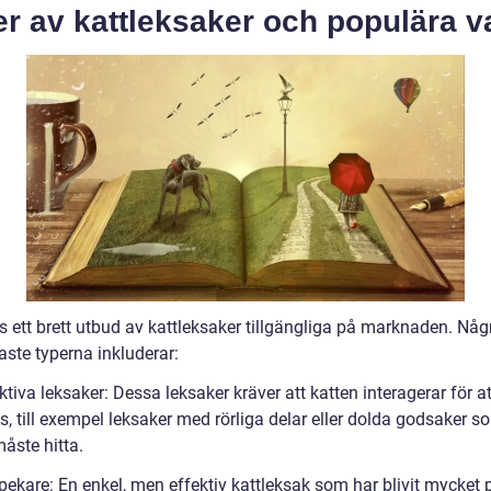
r av kattleksaker och populära v
s ett brett utbud av kattleksaker tillgängliga på marknaden. Någ
aste typerna inkluderar:
ktiva leksaker: Dessa leksaker kräver att katten interagerar för at
s, till exempel leksaker med rörliga delar eller dolda godsaker s
åste hitta.
pekare: En enkel, men effektiv kattleksak som har blivit mycket 