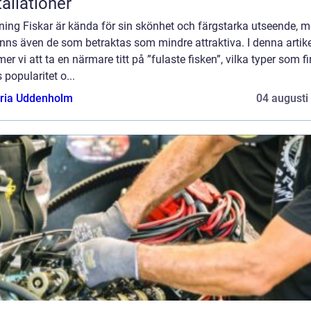
tallationer
ning Fiskar är kända för sin skönhet och färgstarka utseende, 
inns även de som betraktas som mindre attraktiva. I denna artike
r vi att ta en närmare titt på ”fulaste fisken”, vilka typer som fi
 popularitet o...
oria Uddenholm
04 augusti