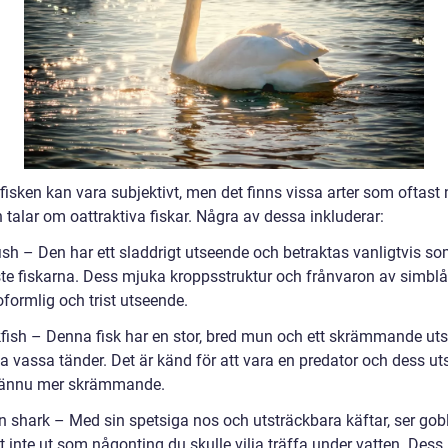
 fisken kan vara subjektivt, men det finns vissa arter som oftas
talar om oattraktiva fiskar. Några av dessa inkluderar:
fish – Den har ett sladdrigt utseende och betraktas vanligtvis s
ste fiskarna. Dess mjuka kroppsstruktur och frånvaron av simblå
formlig och trist utseende.
fish – Denna fisk har en stor, bred mun och ett skrämmande ut
a vassa tänder. Det är känd för att vara en predator och dess u
 ännu mer skrämmande.
in shark – Med sin spetsiga nos och utsträckbara käftar, ser gob
vt inte ut som någonting du skulle vilja träffa under vatten. Dess