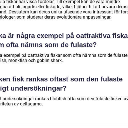
ula fiskar har vissa fördelar. Till exempel kan de vara mindre
na att bli jagade eller fiskade, vilket hjälper till att bevara deras
ånd. Dessutom kan deras unika utseende vara intressant för for
biologer, som studerar deras evolutionära anpassningar.
ka är några exempel på oattraktiva fiska
m ofta nämns som de fulaste?
a exempel på oattraktiva fiskar som ofta nämns som de fulaste
fish, monkfish och goblin shark.
ken fisk rankas oftast som den fulaste
ligt undersökningar?
gt undersökningar rankas blobfish ofta som den fulaste fisken a
riteten av deltagarna.