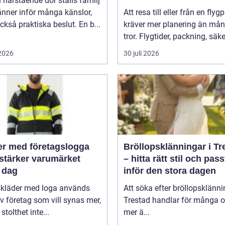
 närstående dör ställs familj
nner inför många känslor,
Att resa till eller från en flyg
kså praktiska beslut. En b...
kräver mer planering än må
tror. Flygtider, packning, säker
 2026
30 juli 2026
er med företagslogga
Bröllopsklänningar i Tr
stärker varumärket
– hitta rätt stil och pas
 dag
inför den stora dagen
skläder med loga används
Att söka efter bröllopsklänni
v företag som vill synas mer,
Trestad handlar för många 
stolthet inte...
mer ä...