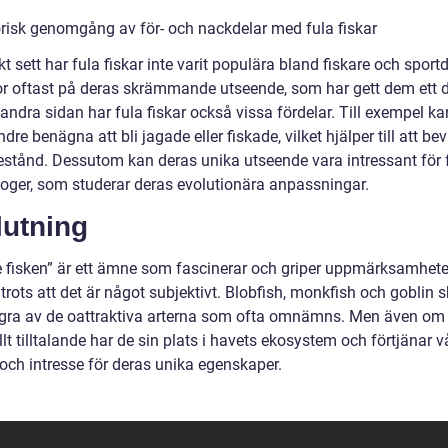
orisk genomgång av för- och nackdelar med fula fiskar
kt sett har fula fiskar inte varit populära bland fiskare och sport
or oftast på deras skrämmande utseende, som har gett dem ett d
 andra sidan har fula fiskar också vissa fördelar. Till exempel ka
dre benägna att bli jagade eller fiskade, vilket hjälper till att be
estånd. Dessutom kan deras unika utseende vara intressant för 
loger, som studerar deras evolutionära anpassningar.
lutning
e fisken” är ett ämne som fascinerar och griper uppmärksamhete
rots att det är något subjektivt. Blobfish, monkfish och goblin s
gra av de oattraktiva arterna som ofta omnämns. Men även om 
llt tilltalande har de sin plats i havets ekosystem och förtjänar v
 och intresse för deras unika egenskaper.