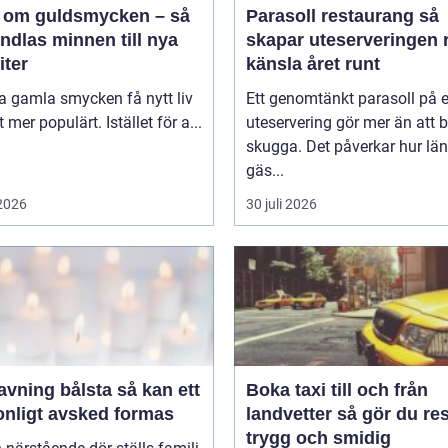
 om guldsmycken – så
Parasoll restaurang så
ndlas minnen till nya
skapar uteserveringen r
iter
känsla året runt
ta gamla smycken få nytt liv
Ett genomtänkt parasoll på 
lt mer populärt. Istället för a...
uteservering gör mer än att 
skugga. Det påverkar hur lä
gäs...
 2026
30 juli 2026
ing bålsta så kan ett
Boka taxi till och från
onligt avsked formas
landvetter så gör du resan
trygg och smidig