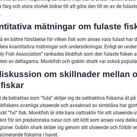
å färg och stora storlek bidrar till att göra den till en av de fulast
.
titativa mätningar om fulaste fis
få en bättre förståelse för vilken fisk som anses vara fulast har d
 flera kvantitativa mätningar och undersökningar. Enligt en unde
gly Fish Association” rankades blobfish som den fulaste fisken a
eten av deltagarna. Monkfish och goblin shark var också populär
iskussion om skillnader mellan o
 fiskar
t de betraktas som ”fula” skiljer sig de oattraktiva fiskarna åt på
lobfiskens ovanliga utseende och avsaknad av simblåsa har gjort 
kt ”ful” fisk. Monkfish är inte bara oattraktiv för sitt utseende u
nt för sin predatoriska natur och sitt kött som anses vara delika
gioner. Goblin shark skiljer sig genom sitt utseende och förblir e
scinerande fiskarna i havet.