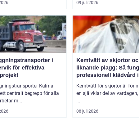
 2026
09 juli 2026
ggningstransporter i
Kemtvätt av skjortor o
rvik för effektiva
liknande plagg: Så fung
projekt
professionell klädvård i
praktiken
gningstransporter Kalmar
Kemtvätt för skjortor är för
 ett centralt begrepp för alla
en självklar del av vardagen
betar m...
...
 2026
08 juli 2026