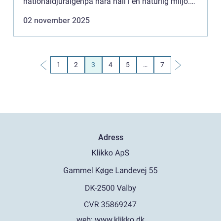
nationaldjurälgenpå nära håll i en naturlig miljö.
För många turister och lok...
02 november 2025
1
2
3
4
5
…
7
Adress
web:
www.klikko.dk