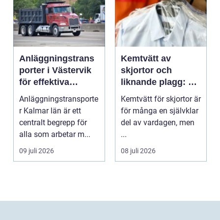
Anläggningstrans
Kemtvätt av
porter i Västervik
skjortor och
för effektiva
liknande plagg: Så
byggprojekt
fungerar
Anläggningstransporte
Kemtvätt för skjortor är
professionell
r Kalmar län är ett
för många en självklar
klädvård i
centralt begrepp för
del av vardagen, men
praktiken
alla som arbetar m...
...
09 juli 2026
08 juli 2026