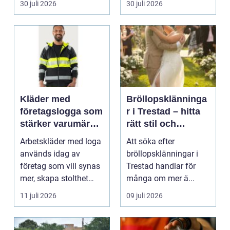
30 juli 2026
30 juli 2026
Kläder med
Bröllopsklänninga
företagslogga som
r i Trestad – hitta
stärker varumärket
rätt stil och
varje dag
passform inför den
Arbetskläder med loga
Att söka efter
stora dagen
används idag av
bröllopsklänningar i
företag som vill synas
Trestad handlar för
mer, skapa stolthet
många om mer ä...
inte...
11 juli 2026
09 juli 2026