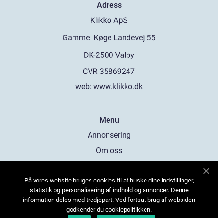
Adress
web:
www.klikko.dk
Menu
Annonsering
Om oss
Cookies
På vores website bruges cookies til at huske dine indstillinger,
Kontakta oss
statistik og personalisering af indhold og annoncer. Denne
Sitemap
information deles med tredjepart. Ved fortsat brug af websiden
godkender du cookiepolitikken.