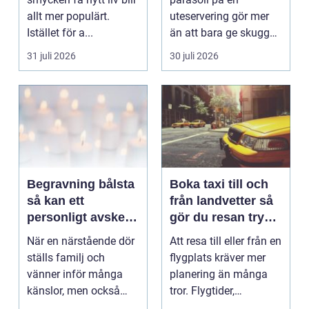
allt mer populärt.
uteservering gör mer
Istället för a...
än att bara ge skugga.
Det påverkar hur länge
31 juli 2026
30 juli 2026
gäs...
Begravning bålsta
Boka taxi till och
så kan ett
från landvetter så
personligt avsked
gör du resan trygg
formas
och smidig
När en närstående dör
Att resa till eller från en
ställs familj och
flygplats kräver mer
vänner inför många
planering än många
känslor, men också
tror. Flygtider,
praktiska beslut. En b...
packning, säker...