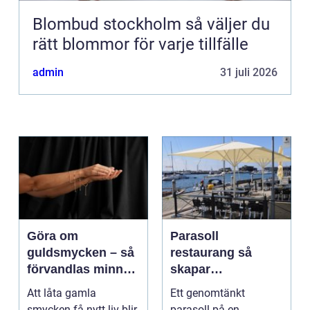
Blombud stockholm så väljer du
rätt blommor för varje tillfälle
admin
31 juli 2026
Göra om
Parasoll
guldsmycken – så
restaurang så
förvandlas minnen
skapar
till nya favoriter
uteserveringen rätt
Att låta gamla
Ett genomtänkt
känsla året runt
smycken få nytt liv blir
parasoll på en