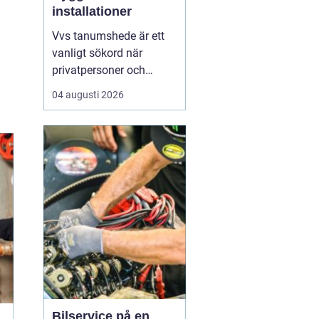
installationer
Vvs tanumshede är ett
vanligt sökord när
privatpersoner och
företag behöver hjälp
04 augusti 2026
med värme, vatten och
sanitet i norra bohuslän.
Många undrar vad som
skiljer en seriös vvs
partner från en tillfällig
lösning, hur en
installation bör gå till
och vilka...
Bilservice på en