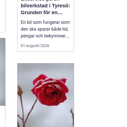
bilverkstad i Tyresö:
Grunden för en
trygg och hållbar
En bil som fungerar som
bilvardag
den ska sparar både tid,
pengar och bekymmer.
För många förare blir
01 augusti 2026
servicefrågan ändå
något som skjuts upp
tills en varningslampa
börjar lysa eller ett ljud
känns fel. Ge...