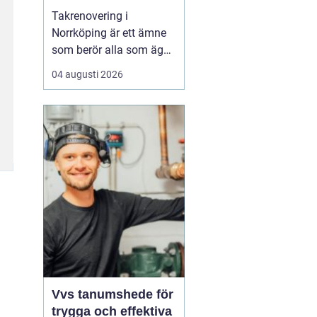
Takrenovering i
Norrköping är ett ämne
som berör alla som äger
hus, radhus eller
04 augusti 2026
flerfamiljshus i området.
Taket är husets
viktigaste skydd mot
regn, snö och fukt, och
en i tid genomförd
renovering kan sp...
Vvs tanumshede för
trygga och effektiva