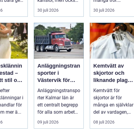
tt bara ge
känslor, men också
många tror.
Det
praktiska beslut. En
Flygtider, packning,
26
30 juli 2026
30 juli 2026
 hur länge
b...
säker...
psklännin
Anläggningstran
Kemtvätt av
restad –
sporter i
skjortor och
tt stil och
Västervik för
liknande plagg:
rm inför
effektiva
Så fungerar
efter
Anläggningstranspo
Kemtvätt för
ora dagen
byggprojekt
professionell
klänningar i
rter Kalmar län är
skjortor är för
klädvård i
handlar för
ett centralt begrepp
många en självklar
praktiken
m mer ä...
för alla som arbetar
del av vardagen,
m...
men ...
26
09 juli 2026
08 juli 2026