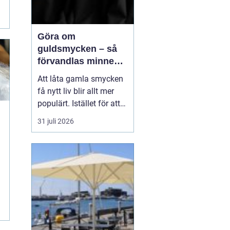
Göra om
guldsmycken – så
förvandlas minnen
till nya favoriter
Att låta gamla smycken
få nytt liv blir allt mer
populärt. Istället för att
låta arvegods ligga i en
31 juli 2026
låda kan de formas om
till något som både
passar stilen i dag och
bär med sig historien.
N&au...