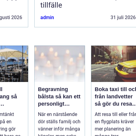
tillfälle
gusti 2026
admin
31 juli 2026
l
Begravning
Boka taxi till oc
ng så
bålsta så kan ett
från landvetter
personligt
så gör du resan
veringen
avsked formas
trygg och
mtänkt
När en närstående
Att resa till eller frå
nsla året
smidig
 på en
dör ställs familj och
en flygplats kräver
ring gör
vänner inför många
mer planering än