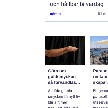
och hållbar bilvardag
admin
01 au
Göra om
Parasol
guldsmycken –
restaura
så förvandlas
skapar
minnen till nya
uteser
Att låta gamla
Ett geno
favoriter
rätt kä
smycken få nytt liv
parasoll
runt
blir allt mer
uteserve