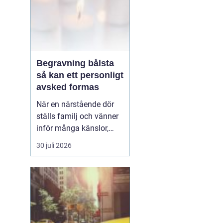
Begravning bålsta
så kan ett personligt
avsked formas
När en närstående dör
ställs familj och vänner
inför många känslor,
men också praktiska
30 juli 2026
beslut.
En begravning
Bålsta innebär
ofta en
ceremoni i någon av
Håbo församlings kyrkor
eller ka...