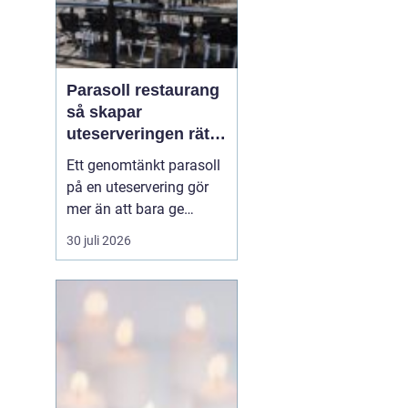
Parasoll restaurang
så skapar
uteserveringen rätt
känsla året runt
Ett genomtänkt parasoll
på en uteservering gör
mer än att bara ge
skugga. Det påverkar hur
30 juli 2026
länge gästerna stannar,
hur mycket de beställer
och om de väljer att
komma tillbaka. När
kraven på komfort,
hållbarhet och design
ökar, blir valet av
parasoll ...