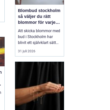
Blombud stockholm
så väljer du rätt
blommor för varje
tillfälle
Att skicka blommor med
bud i Stockholm har
blivit ett självklart sätt
att visa omtanke, fira
31 juli 2026
stora händelser eller
säga sådant som är
svårt att formulera i ord.
h
En bukett kan skapa
glädje på några
sekunder, oavsett om
mottagaren befinner sig
n
på konto...