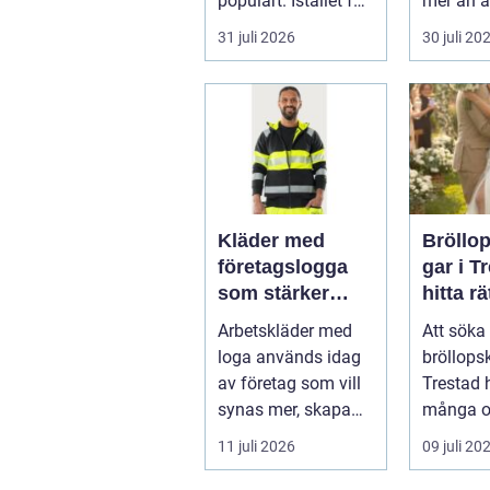
populärt. Istället för
mer än a
a...
skugga. 
31 juli 2026
30 juli 20
påverkar
gäs...
Kläder med
Bröllo
företagslogga
gar i T
som stärker
hitta rä
varumärket
passfo
Arbetskläder med
Att söka 
varje dag
den st
loga används idag
bröllops
av företag som vill
Trestad 
synas mer, skapa
många o
stolthet inte...
11 juli 2026
09 juli 20