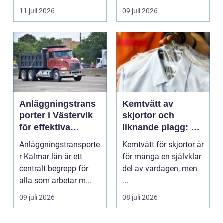
inte...
11 juli 2026
09 juli 2026
Anläggningstrans
Kemtvätt av
porter i Västervik
skjortor och
för effektiva
liknande plagg: Så
byggprojekt
fungerar
Anläggningstransporte
Kemtvätt för skjortor är
professionell
r Kalmar län är ett
för många en självklar
klädvård i
centralt begrepp för
del av vardagen, men
praktiken
alla som arbetar m...
...
09 juli 2026
08 juli 2026