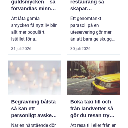
guldsmycken – så
restaurang så
förvandlas minnen
skapar
till nya favoriter
uteserveringen rätt
Att låta gamla
Ett genomtänkt
känsla året runt
smycken få nytt liv blir
parasoll på en
allt mer populärt.
uteservering gör mer
Istället för a...
än att bara ge skugga.
Det påverkar hur länge
31 juli 2026
30 juli 2026
gäs...
Begravning bålsta
Boka taxi till och
så kan ett
från landvetter så
personligt avsked
gör du resan trygg
formas
och smidig
När en närstående dör
Att resa till eller från en