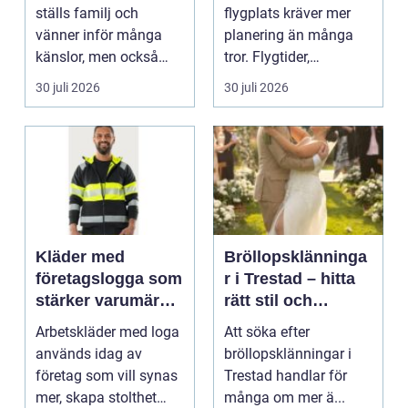
ställs familj och
flygplats kräver mer
vänner inför många
planering än många
känslor, men också
tror. Flygtider,
praktiska beslut. En b...
packning, säker...
30 juli 2026
30 juli 2026
Kläder med
Bröllopsklänninga
företagslogga som
r i Trestad – hitta
stärker varumärket
rätt stil och
varje dag
passform inför den
Arbetskläder med loga
Att söka efter
stora dagen
används idag av
bröllopsklänningar i
företag som vill synas
Trestad handlar för
mer, skapa stolthet
många om mer ä...