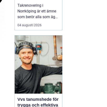
Takrenovering i
Norrköping är ett ämne
som berör alla som äger
hus, radhus eller
04 augusti 2026
flerfamiljshus i området.
Taket är husets
viktigaste skydd mot
regn, snö och fukt, och
en i tid genomförd
renovering kan sp...
Vvs tanumshede för
trygga och effektiva