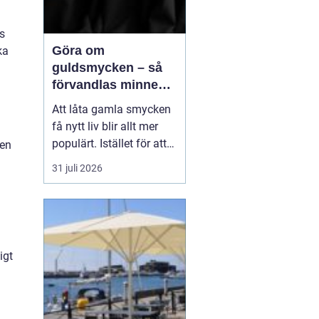
s
Göra om
ka
guldsmycken – så
förvandlas minnen
till nya favoriter
Att låta gamla smycken
få nytt liv blir allt mer
populärt. Istället för att
ven
låta arvegods ligga i en
31 juli 2026
låda kan de formas om
till något som både
passar stilen i dag och
bär med sig historien.
N&au...
igt