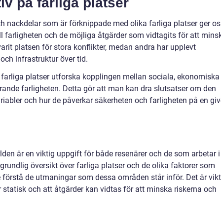
v på farliga platser
h nackdelar som är förknippade med olika farliga platser ger os
ll farligheten och de möjliga åtgärder som vidtagits för att mins
 varit platsen för stora konflikter, medan andra har upplevt
ch infrastruktur över tid.
farliga platser utforska kopplingen mellan sociala, ekonomiska
erande farligheten. Detta gör att man kan dra slutsatser om den
abler och hur de påverkar säkerheten och farligheten på en gi
ärlden är en viktig uppgift för både resenärer och de som arbetar i
rundlig översikt över farliga platser och de olika faktorer som
ttre förstå de utmaningar som dessa områden står inför. Det är vikt
 statisk och att åtgärder kan vidtas för att minska riskerna och