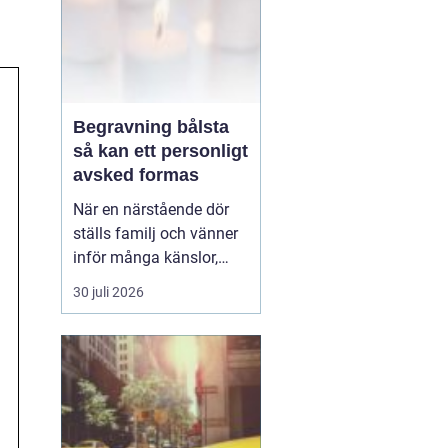
Begravning bålsta
så kan ett personligt
avsked formas
När en närstående dör
ställs familj och vänner
inför många känslor,
men också praktiska
30 juli 2026
beslut.
En begravning
Bålsta innebär
ofta en
ceremoni i någon av
Håbo församlings kyrkor
eller ka...