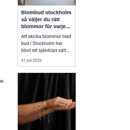
Blombud stockholm
så väljer du rätt
blommor för varje
tillfälle
Att skicka blommor med
bud i Stockholm har
blivit ett självklart sätt
att visa omtanke, fira
31 juli 2026
stora händelser eller
säga sådant som är
svårt att formulera i ord.
er.
En bukett kan skapa
glädje på några
sekunder, oavsett om
mottagaren befinner sig
på konto...