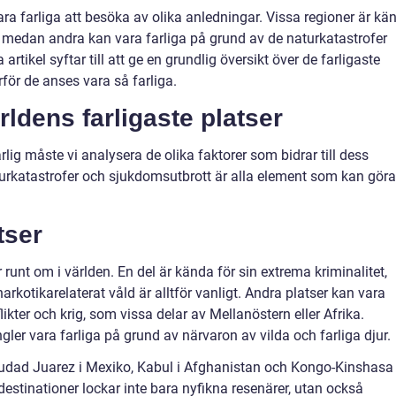
ara farliga att besöka av olika anledningar. Vissa regioner är kän
, medan andra kan vara farliga på grund av de naturkatastrofer
ikel syftar till att ge en grundlig översikt över de farligaste
för de anses vara så farliga.
rldens farligaste platser
rlig måste vi analysera de olika faktorer som bidrar till dess
naturkatastrofer och sjukdomsutbrott är alla element som kan göra
tser
r runt om i världen. En del är kända för sin extrema kriminalitet,
rkotikarelaterat våld är alltför vanligt. Andra platser kan vara
kter och krig, som vissa delar av Mellanöstern eller Afrika.
er vara farliga på grund av närvaron av vilda och farliga djur.
Ciudad Juarez i Mexiko, Kabul i Afghanistan och Kongo-Kinshasa 
estinationer lockar inte bara nyfikna resenärer, utan också