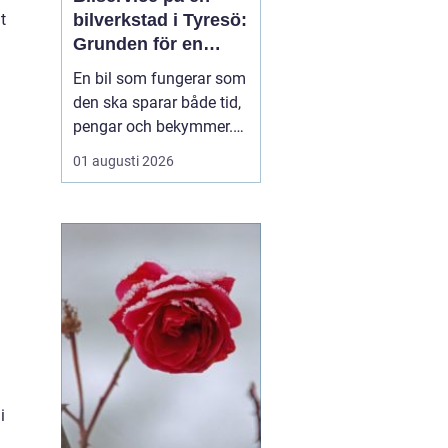
bilverkstad i Tyresö:
t
Grunden för en
trygg och hållbar
En bil som fungerar som
bilvardag
den ska sparar både tid,
pengar och bekymmer.
För många förare blir
01 augusti 2026
servicefrågan ändå
något som skjuts upp
tills en varningslampa
börjar lysa eller ett ljud
känns fel. Ge...
i