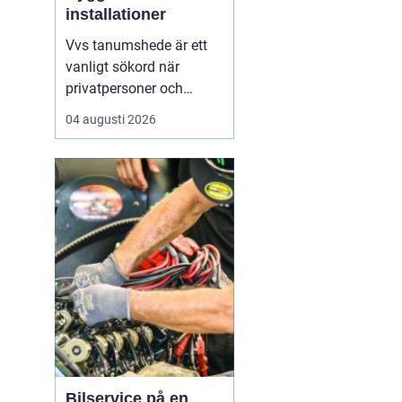
installationer
Vvs tanumshede är ett
vanligt sökord när
privatpersoner och
företag behöver hjälp
04 augusti 2026
med värme, vatten och
sanitet i norra bohuslän.
Många undrar vad som
skiljer en seriös vvs
partner från en tillfällig
lösning, hur en
installation bör gå till
och vilka...
Bilservice på en