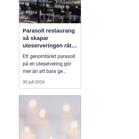
Parasoll restaurang
så skapar
uteserveringen rätt
känsla året runt
Ett genomtänkt parasoll
på en uteservering gör
mer än att bara ge
skugga. Det påverkar hur
30 juli 2026
länge gästerna stannar,
hur mycket de beställer
och om de väljer att
komma tillbaka. När
kraven på komfort,
hållbarhet och design
ökar, blir valet av
parasoll ...