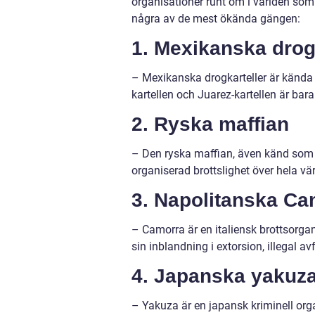
organisationer runt om i världen som 
några av de mest ökända gängen:
1. Mexikanska drog
– Mexikanska drogkarteller är kända f
kartellen och Juarez-kartellen är ba
2. Ryska maffian
– Den ryska maffian, även känd som Br
organiserad brottslighet över hela v
3. Napolitanska Ca
– Camorra är en italiensk brottsorgan
sin inblandning i extorsion, illegal a
4. Japanska yakuz
– Yakuza är en japansk kriminell orga