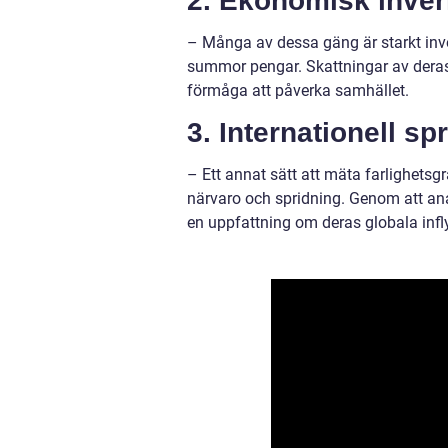
2. Ekonomisk inve
– Många av dessa gäng är starkt invol
summor pengar. Skattningar av deras
förmåga att påverka samhället.
3. Internationell sp
– Ett annat sätt att mäta farlighetsg
närvaro och spridning. Genom att ana
en uppfattning om deras globala infl