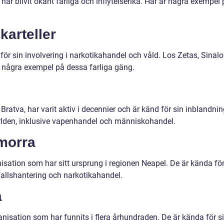
har blivit ökänt farliga och inflytelserika. Här är några exempel
karteller
ör sin involvering i narkotikahandel och våld. Los Zetas, Sinalo
ra några exempel på dessa farliga gäng.
atva, har varit aktiv i decennier och är känd för sin inblandnin
ärlden, inklusive vapenhandel och människohandel.
morra
isation som har sitt ursprung i regionen Neapel. De är kända fö
vfallshantering och narkotikahandel.
a
nisation som har funnits i flera århundraden. De är kända för s