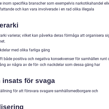
e inom specifika branscher som exempelvis narkotikahandel ell
ttande och kan vara involverade i en rad olika illegala
erarki
arki varierar, vilket kan påverka deras förmåga att organisera si
et.
kdelar med olika farliga gäng
aft både positiva och negativa konsekvenser för samhällen runt
gång av några av de för- och nackdelar som dessa gäng har
 insats för svaga
tällning för att försvara svagare samhällsmedborgare och
lisering