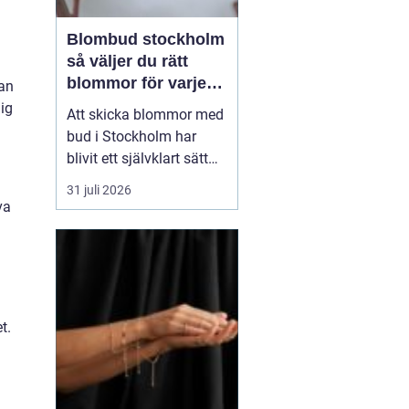
Blombud stockholm
så väljer du rätt
blommor för varje
jan
tillfälle
ig
Att skicka blommor med
bud i Stockholm har
blivit ett självklart sätt
att visa omtanke, fira
31 juli 2026
stora händelser eller
va
säga sådant som är
svårt att formulera i ord.
En bukett kan skapa
glädje på några
sekunder, oavsett om
t.
mottagaren befinner sig
på konto...