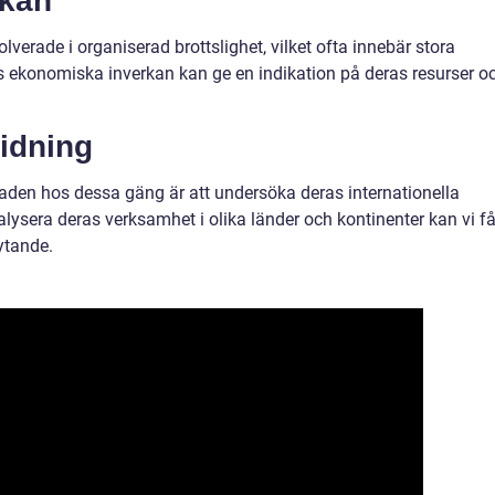
rkan
verade i organiserad brottslighet, vilket ofta innebär stora
 ekonomiska inverkan kan ge en indikation på deras resurser o
ridning
raden hos dessa gäng är att undersöka deras internationella
lysera deras verksamhet i olika länder och kontinenter kan vi f
ytande.