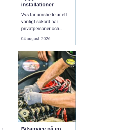
installationer
Vvs tanumshede är ett
vanligt sökord när
privatpersoner och
företag behöver hjälp
04 augusti 2026
med värme, vatten och
sanitet i norra bohuslän.
Många undrar vad som
skiljer en seriös vvs
partner från en tillfällig
lösning, hur en
installation bör gå till
och vilka...
Bilservice på en