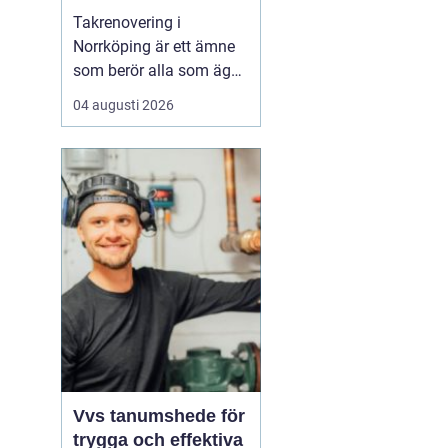
Takrenovering i
Norrköping är ett ämne
som berör alla som äger
hus, radhus eller
04 augusti 2026
flerfamiljshus i området.
Taket är husets
viktigaste skydd mot
regn, snö och fukt, och
en i tid genomförd
renovering kan sp...
m
å
Vvs tanumshede för
trygga och effektiva