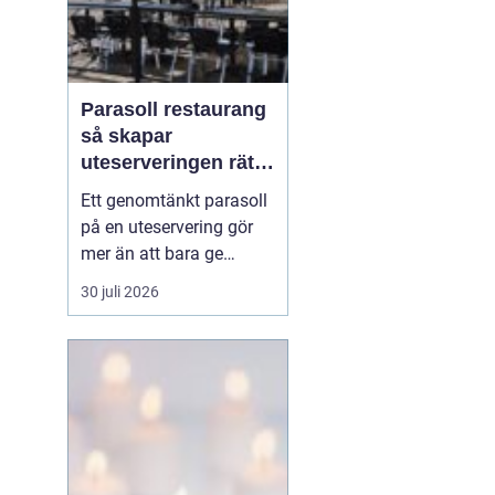
Parasoll restaurang
så skapar
uteserveringen rätt
känsla året runt
Ett genomtänkt parasoll
på en uteservering gör
mer än att bara ge
skugga. Det påverkar hur
30 juli 2026
länge gästerna stannar,
hur mycket de beställer
och om de väljer att
komma tillbaka. När
kraven på komfort,
hållbarhet och design
ökar, blir valet av
parasoll ...