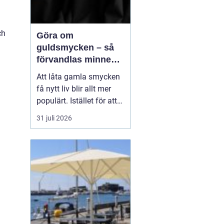
ch
Göra om
guldsmycken – så
förvandlas minnen
till nya favoriter
Att låta gamla smycken
få nytt liv blir allt mer
å
populärt. Istället för att
låta arvegods ligga i en
31 juli 2026
låda kan de formas om
till något som både
passar stilen i dag och
bär med sig historien.
N&au...