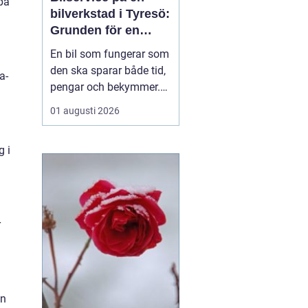
 på
bilverkstad i Tyresö:
Grunden för en
trygg och hållbar
En bil som fungerar som
bilvardag
den ska sparar både tid,
a-
pengar och bekymmer.
För många förare blir
01 augusti 2026
servicefrågan ändå
något som skjuts upp
g i
tills en varningslampa
börjar lysa eller ett ljud
känns fel. Ge...
r
in