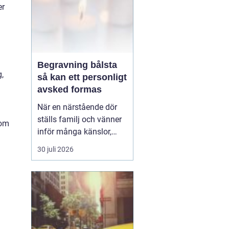
er
Begravning bålsta
g,
så kan ett personligt
avsked formas
När en närstående dör
ställs familj och vänner
 om
inför många känslor,
men också praktiska
30 juli 2026
beslut.
En begravning
Bålsta innebär
ofta en
ceremoni i någon av
Håbo församlings kyrkor
eller ka...