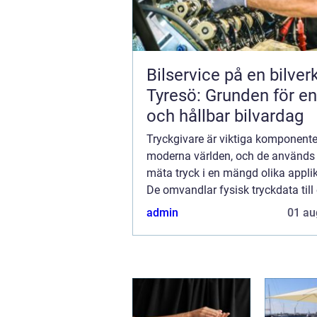
Bilservice på en bilver
Tyresö: Grunden för en
och hållbar bilvardag
Tryckgivare är viktiga komponente
moderna världen, och de används 
mäta tryck i en mängd olika applik
De omvandlar fysisk tryckdata till 
signaler som kan analyseras och
admin
01 au
f&ou...