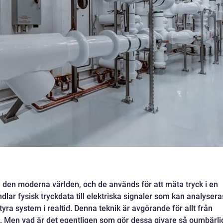
i den moderna världen, och de används för att mäta tryck i en
lar fysisk tryckdata till elektriska signaler som kan analysera
yra system i realtid. Denna teknik är avgörande för allt från
ik. Men vad är det egentligen som gör dessa givare så oumbärli