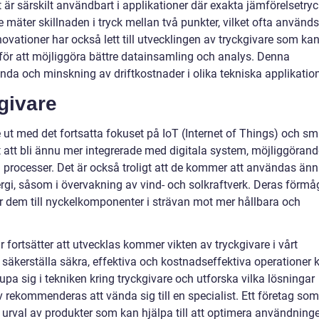
är särskilt användbart i applikationer där exakta jämförelsetryc
 mäter skillnaden i tryck mellan två punkter, vilket ofta används
novationer har också lett till utvecklingen av tryckgivare som ka
 för att möjliggöra bättre datainsamling och analys. Denna
tanda och minskning av driftkostnader i olika tekniska applikation
givare
 ut med det fortsatta fokuset på IoT (Internet of Things) och sm
 att bli ännu mer integrerade med digitala system, möjliggörand
 processer. Det är också troligt att de kommer att användas än
i, såsom i övervakning av vind- och solkraftverk. Deras förmå
ör dem till nyckelkomponenter i strävan mot mer hållbara och
r fortsätter att utvecklas kommer vikten av tryckgivare i vårt
t säkerställa säkra, effektiva och kostnadseffektiva operationer 
jupa sig i tekniken kring tryckgivare och utforska vilka lösningar
rekommenderas att vända sig till en specialist. Ett företag som
tt urval av produkter som kan hjälpa till att optimera användning