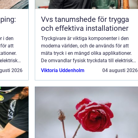
ping:
Vvs tanumshede för trygga
och effektiva installationer
r i den
Tryckgivare är viktiga komponenter i den
för att
moderna världen, och de används för att
ationer.
mäta tryck i en mängd olika applikationer.
elektriska
De omvandlar fysisk tryckdata till elektriska
 användas
signaler som kan analyseras och användas
gusti 2026
Viktoria Uddenholm
04 augusti 2026
f&ou...