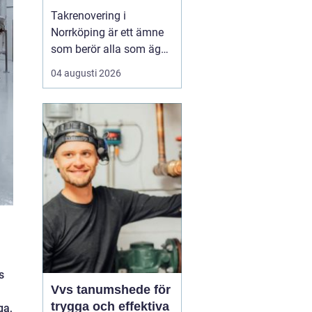
Takrenovering i
Norrköping är ett ämne
som berör alla som äger
hus, radhus eller
04 augusti 2026
flerfamiljshus i området.
Taket är husets
viktigaste skydd mot
regn, snö och fukt, och
en i tid genomförd
renovering kan sp...
s
Vvs tanumshede för
trygga och effektiva
ga,