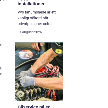
installationer
Vvs tanumshede är ett
vanligt sökord när
privatpersoner och
företag behöver hjälp
04 augusti 2026
med värme, vatten och
sanitet i norra bohuslän.
r
Många undrar vad som
skiljer en seriös vvs
partner från en tillfällig
lösning, hur en
a.
installation bör gå till
n.
och vilka...
Bilservice på en