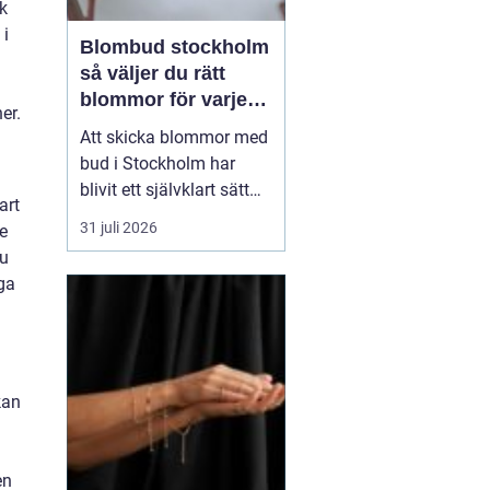
k
 i
Blombud stockholm
n
så väljer du rätt
blommor för varje
er.
tillfälle
Att skicka blommor med
bud i Stockholm har
blivit ett självklart sätt
art
att visa omtanke, fira
31 juli 2026
e
stora händelser eller
nu
säga sådant som är
ga
svårt att formulera i ord.
En bukett kan skapa
glädje på några
sekunder, oavsett om
mottagaren befinner sig
kan
på konto...
en