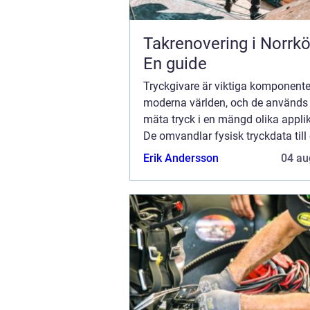
Takrenovering i Norrkö
En guide
Tryckgivare är viktiga komponente
moderna världen, och de används 
mäta tryck i en mängd olika applik
De omvandlar fysisk tryckdata till 
signaler som kan analyseras och
Erik Andersson
04 au
f&ou...