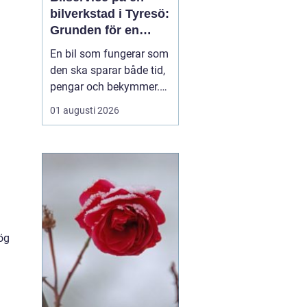
bilverkstad i Tyresö:
Grunden för en
trygg och hållbar
En bil som fungerar som
bilvardag
den ska sparar både tid,
pengar och bekymmer.
För många förare blir
01 augusti 2026
servicefrågan ändå
något som skjuts upp
tills en varningslampa
börjar lysa eller ett ljud
känns fel. Ge...
ög