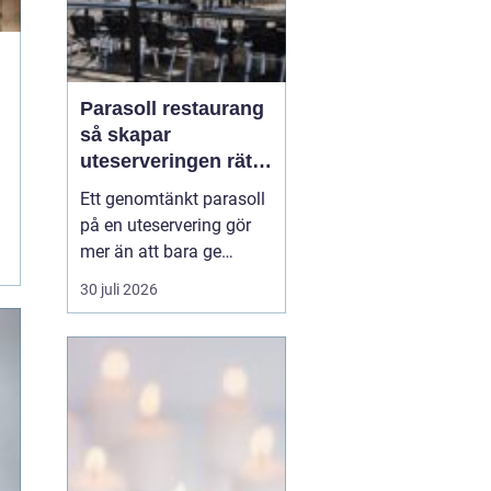
Parasoll restaurang
så skapar
uteserveringen rätt
känsla året runt
Ett genomtänkt parasoll
på en uteservering gör
mer än att bara ge
skugga. Det påverkar hur
30 juli 2026
länge gästerna stannar,
hur mycket de beställer
och om de väljer att
komma tillbaka. När
kraven på komfort,
hållbarhet och design
ökar, blir valet av
parasoll ...