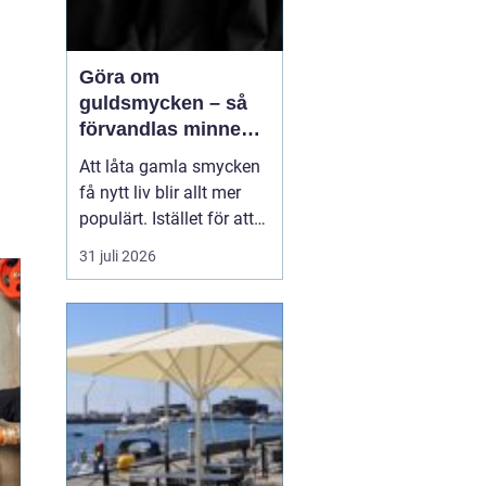
Göra om
guldsmycken – så
förvandlas minnen
till nya favoriter
Att låta gamla smycken
få nytt liv blir allt mer
populärt. Istället för att
låta arvegods ligga i en
31 juli 2026
låda kan de formas om
till något som både
passar stilen i dag och
bär med sig historien.
N&au...