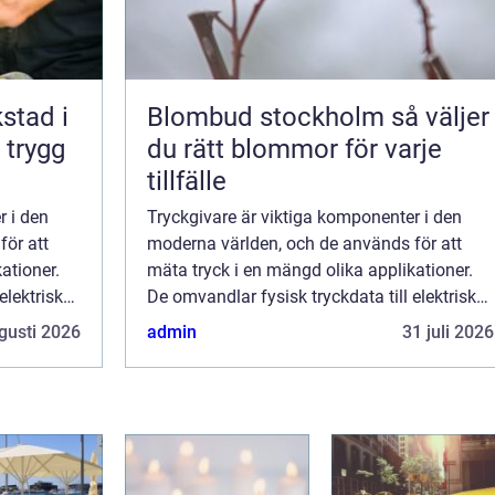
kstad i
Blombud stockholm så väljer
 trygg
du rätt blommor för varje
tillfälle
r i den
Tryckgivare är viktiga komponenter i den
för att
moderna världen, och de används för att
ationer.
mäta tryck i en mängd olika applikationer.
elektriska
De omvandlar fysisk tryckdata till elektriska
 användas
signaler som kan analyseras och användas
gusti 2026
admin
31 juli 2026
f&ou...