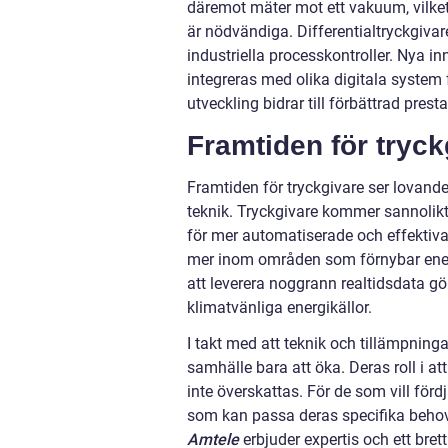
däremot mäter mot ett vakuum, vilket 
är nödvändiga. Differentialtryckgivare
industriella processkontroller. Nya in
integreras med olika digitala system
utveckling bidrar till förbättrad pres
Framtiden för tryck
Framtiden för tryckgivare ser lovande
teknik. Tryckgivare kommer sannolikt
för mer automatiserade och effektiva
mer inom områden som förnybar energ
att leverera noggrann realtidsdata g
klimatvänliga energikällor.
I takt med att teknik och tillämpninga
samhälle bara att öka. Deras roll i at
inte överskattas. För de som vill förd
som kan passa deras specifika behov 
Amtele
erbjuder expertis och ett bre