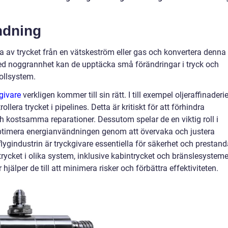
ndning
 av trycket från en vätskeström eller gas och konvertera denna
 Med noggrannhet kan de upptäcka små förändringar i tryck och
rollsystem.
givare
verkligen kommer till sin rätt. I till exempel oljeraffinaderie
lera trycket i pipelines. Detta är kritiskt för att förhindra
ch kostsamma reparationer. Dessutom spelar de en viktig roll i
 optimera energianvändningen genom att övervaka och justera
lygindustrin är tryckgivare essentiella för säkerhet och prestand
rycket i olika system, inklusive kabintrycket och bränslesysteme
hjälper de till att minimera risker och förbättra effektiviteten.