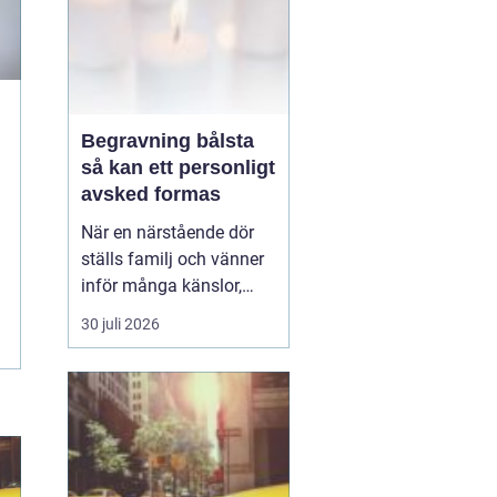
Begravning bålsta
så kan ett personligt
avsked formas
När en närstående dör
ställs familj och vänner
inför många känslor,
men också praktiska
30 juli 2026
beslut.
En begravning
Bålsta innebär
ofta en
ceremoni i någon av
Håbo församlings kyrkor
eller ka...