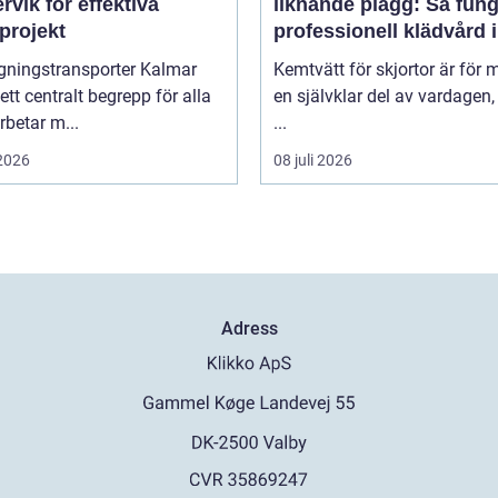
rvik för effektiva
liknande plagg: Så fung
projekt
professionell klädvård i
praktiken
gningstransporter Kalmar
Kemtvätt för skjortor är för
 ett centralt begrepp för alla
en självklar del av vardagen
betar m...
...
 2026
08 juli 2026
Adress