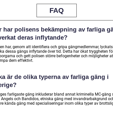
FAQ
r har polisens bekämpning av farliga g
erkat deras inflytande?
sen har, genom att identifiera och gripa gängmedlemmar, lyckats
ka dessa gängs inflytande över tid. Detta har ökat tryggheten fö
orgarna och gett polisen större befogenheter och möjligheter at
mpa dem effektivt.
ka är de olika typerna av farliga gäng i
erige?
iges farligaste gäng inkluderar bland annat kriminella MC-gäng
s Angels och Bandidos, etniska gäng med invandrarbakgrund oc
re kända gäng med specialiseringar inom olika typer av brottsli