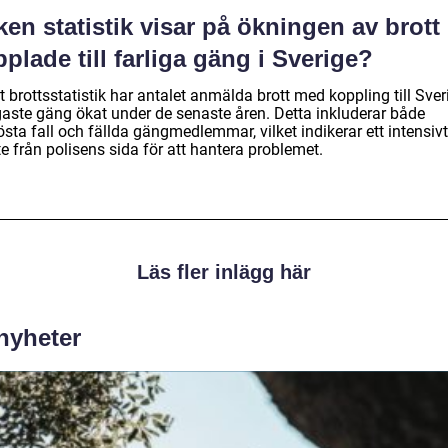
ken statistik visar på ökningen av brott
plade till farliga gäng i Sverige?
t brottsstatistik har antalet anmälda brott med koppling till Sver
igaste gäng ökat under de senaste åren. Detta inkluderar både
sta fall och fällda gängmedlemmar, vilket indikerar ett intensivt
e från polisens sida för att hantera problemet.
Läs fler inlägg här
 nyheter