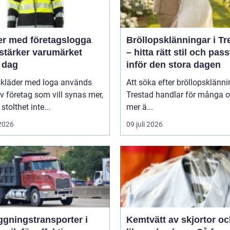
er med företagslogga
Bröllopsklänningar i Tr
stärker varumärket
– hitta rätt stil och pas
 dag
inför den stora dagen
skläder med loga används
Att söka efter bröllopsklänni
v företag som vill synas mer,
Trestad handlar för många 
stolthet inte...
mer ä...
 2026
09 juli 2026
ggningstransporter i
Kemtvätt av skjortor o