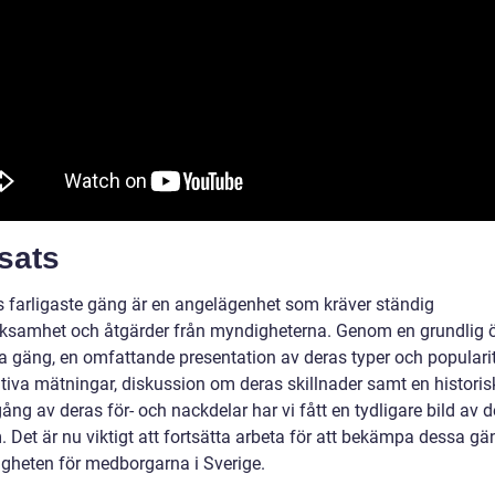
sats
s farligaste gäng är en angelägenhet som kräver ständig
samhet och åtgärder från myndigheterna. Genom en grundlig ö
a gäng, en omfattande presentation av deras typer och popularit
ativa mätningar, diskussion om deras skillnader samt en historis
g av deras för- och nackdelar har vi fått en tydligare bild av d
. Det är nu viktigt att fortsätta arbeta för att bekämpa dessa g
ggheten för medborgarna i Sverige.