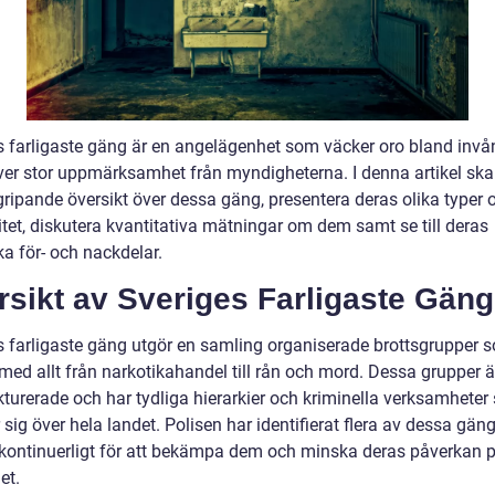
s farligaste gäng är en angelägenhet som väcker oro bland inv
ver stor uppmärksamhet från myndigheterna. I denna artikel ska 
gripande översikt över dessa gäng, presentera deras olika typer 
itet, diskutera kvantitativa mätningar om dem samt se till deras
ka för- och nackdelar.
sikt av Sveriges Farligaste Gäng
s farligaste gäng utgör en samling organiserade brottsgrupper 
med allt från narkotikahandel till rån och mord. Dessa grupper ä
ukturerade och har tydliga hierarkier och kriminella verksamhete
 sig över hela landet. Polisen har identifierat flera av dessa gän
 kontinuerligt för att bekämpa dem och minska deras påverkan 
et.