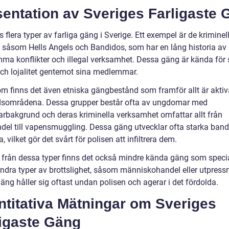
entation av Sveriges Farligaste 
s flera typer av farliga gäng i Sverige. Ett exempel är de krimine
 såsom Hells Angels och Bandidos, som har en lång historia av
ma konflikter och illegal verksamhet. Dessa gäng är kända för 
och lojalitet gentemot sina medlemmar.
m finns det även etniska gängbestånd som framför allt är aktiv
dsområdena. Dessa grupper består ofta av ungdomar med
arbakgrund och deras kriminella verksamhet omfattar allt från
del till vapensmuggling. Dessa gäng utvecklar ofta starka band t
, vilket gör det svårt för polisen att infiltrera dem.
t från dessa typer finns det också mindre kända gäng som specia
andra typer av brottslighet, såsom människohandel eller utpress
ng håller sig oftast undan polisen och agerar i det fördolda.
ntitativa Mätningar om Sveriges
ligaste Gäng