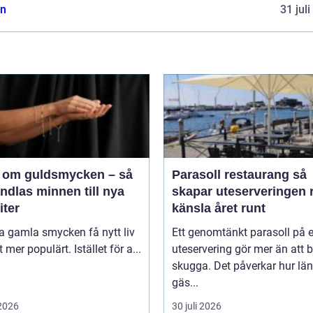
n
31 jul
 om guldsmycken – så
Parasoll restaurang så
ndlas minnen till nya
skapar uteserveringen r
iter
känsla året runt
ta gamla smycken få nytt liv
Ett genomtänkt parasoll på 
lt mer populärt. Istället för a...
uteservering gör mer än att 
skugga. Det påverkar hur lä
gäs...
 2026
30 juli 2026