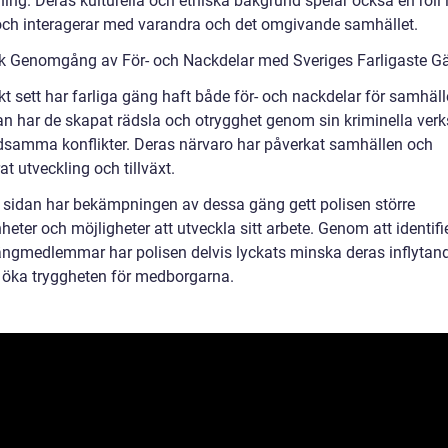
ing. Deras kulturella och etniska bakgrund spelar också en roll 
och interagerar med varandra och det omgivande samhället.
sk Genomgång av För- och Nackdelar med Sveriges Farligaste G
kt sett har farliga gäng haft både för- och nackdelar för samhäll
an har de skapat rädsla och otrygghet genom sin kriminella ver
dsamma konflikter. Deras närvaro har påverkat samhällen och
at utveckling och tillväxt.
 sidan har bekämpningen av dessa gäng gett polisen större
eter och möjligheter att utveckla sitt arbete. Genom att identifi
ängmedlemmar har polisen delvis lyckats minska deras inflytan
öka tryggheten för medborgarna.