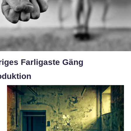
riges Farligaste Gäng
oduktion