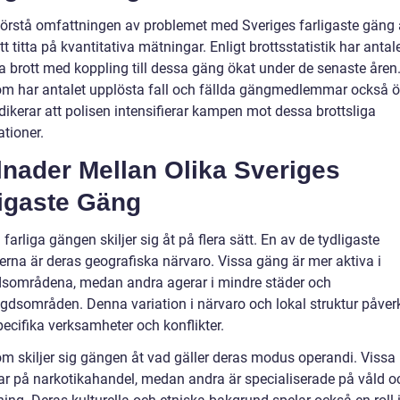
 förstå omfattningen av problemet med Sveriges farligaste gäng 
att titta på kvantitativa mätningar. Enligt brottsstatistik har antal
 brott med koppling till dessa gäng ökat under de senaste åren
m har antalet upplösta fall och fällda gängmedlemmar också ö
ndikerar att polisen intensifierar kampen mot dessa brottsliga
tioner.
lnader Mellan Olika Sveriges
ligaste Gäng
 farliga gängen skiljer sig åt på flera sätt. En av de tydligaste
erna är deras geografiska närvaro. Vissa gäng är mer aktiva i
dsområdena, medan andra agerar i mindre städer och
gdsområden. Denna variation i närvaro och lokal struktur påver
ecifika verksamheter och konflikter.
m skiljer sig gängen åt vad gäller deras modus operandi. Vissa
ar på narkotikahandel, medan andra är specialiserade på våld o