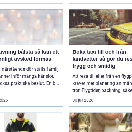
ing bålsta så kan ett
Boka taxi till och från
onligt avsked formas
landvetter så gör du resan
trygg och smidig
 närstående dör ställs familj
nner inför många känslor,
Att resa till eller från en flyg
kså praktiska beslut. En b...
kräver mer planering än må
tror. Flygtider, packning, säker
 2026
30 juli 2026