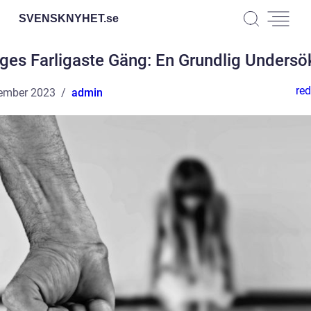
SVENSKNYHET.
se
iges Farligaste Gäng: En Grundlig Undersö
red
ember 2023
admin