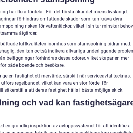
ng har flera fördelar. För det första ökar det rörens livslängd.
agringar förhindras omfattande skador som kan kräva dyra
spolning risken för vattenläckor, vilket i sin tur minskar behov
stsamma åtgärder.
rbättrade luftkvaliteten inomhus som stamspolning bidrar med.
behaglig, den kan också indikera allvarliga underliggande proble
rån beläggningar förhindras dessa odörer, vilket skapar en mer
för både boende och besökare.
ge en fastighet ett mervärde, särskilt när serviceavtal tecknas.
l utförs regelbundet, vilket kan vara en stor fördel för
l säkerställa att deras fastighet hålls i bästa möjliga skick.
lning och vad kan fastighetsägar
 en grundlig inspektion av avloppssystemet för att identifiera
p av avancerad teknik som kamerainspektioner kan specialiste