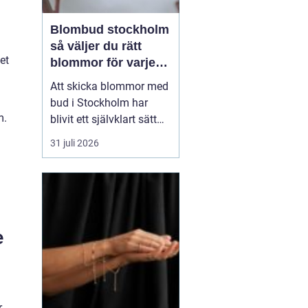
Blombud stockholm
så väljer du rätt
et
blommor för varje
tillfälle
Att skicka blommor med
bud i Stockholm har
m.
blivit ett självklart sätt
att visa omtanke, fira
31 juli 2026
stora händelser eller
säga sådant som är
svårt att formulera i ord.
En bukett kan skapa
glädje på några
e
sekunder, oavsett om
mottagaren befinner sig
på konto...
r