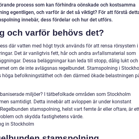
görande process som kan förhindra oönskade och kostsamma
g egentligen, och varför är det så viktigt? För att förstå dett
spolning innebär, dess fördelar och hur det utförs.
g och varför behövs det?
ess där vatten med högt tryck används för att rensa rörsystem i
ngar. Det är vanligtvis fett, hår och andra avfallsmaterial som
äggningar. Dessa beläggningar kan leda till stopp, dålig lukt och t
temet om de inte avlägsnas regelbundet. Stamspolning i Stockh
ens höga befolkningstäthet och den därmed ökade belastningen p
 urbaniserade miljöer? I tätbefolkade områden som Stockholm
n samtidigt. Detta innebär att avloppen är under konstant
. Regelbunden stamspolning, helst vart femte år eller oftare, är et
örproblem och skydda fastighetens värde.
gelbunden stamspolning