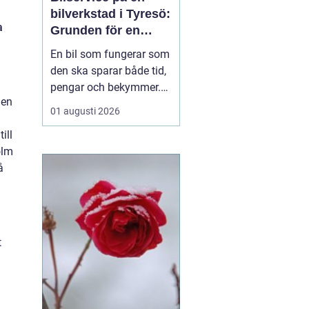
bilverkstad i Tyresö:
a
Grunden för en
trygg och hållbar
En bil som fungerar som
bilvardag
den ska sparar både tid,
pengar och bekymmer.
 en
För många förare blir
01 augusti 2026
servicefrågan ändå
ill
något som skjuts upp
olm
tills en varningslampa
å
börjar lysa eller ett ljud
känns fel. Ge...
t