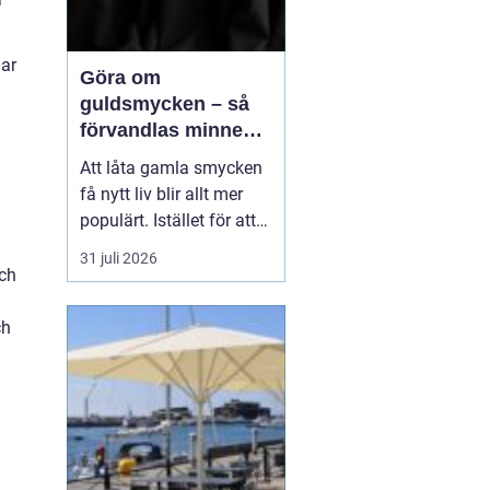
nar
Göra om
guldsmycken – så
förvandlas minnen
till nya favoriter
Att låta gamla smycken
få nytt liv blir allt mer
populärt. Istället för att
låta arvegods ligga i en
31 juli 2026
låda kan de formas om
och
till något som både
passar stilen i dag och
ch
bär med sig historien.
N&au...