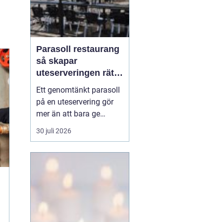
Parasoll restaurang
så skapar
uteserveringen rätt
känsla året runt
Ett genomtänkt parasoll
på en uteservering gör
mer än att bara ge
skugga. Det påverkar hur
30 juli 2026
länge gästerna stannar,
hur mycket de beställer
och om de väljer att
komma tillbaka. När
kraven på komfort,
hållbarhet och design
ökar, blir valet av
parasoll ...