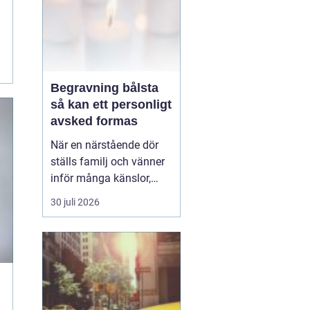
Begravning bålsta
så kan ett personligt
avsked formas
När en närstående dör
ställs familj och vänner
inför många känslor,
men också praktiska
30 juli 2026
beslut.
En begravning
Bålsta innebär
ofta en
ceremoni i någon av
Håbo församlings kyrkor
eller ka...