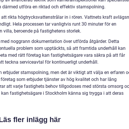
 därmed utföra en riktad och effektiv stamspolning.
t rikta högtrycksvattenstrålar in i rören. Vattnets kraft avlägs
ligt. Hela processen tar vanligtvis runt 30 minuter för en
n villa, beroende på fastighetens storlek.
 med noggrann dokumentation över utförda åtgärder. Detta
ntuella problem som upptäckts, så att framtida underhåll kan
eta med rätt företag kan fastighetsägare vara säkra på att får
tt teckna serviceavtal för kontinuerligt underhåll.
erbjuder stamspolning, men det är viktigt att välja en erfaren 
t företag som erbjuder tjänster av hög kvalitet och har lång
ar att varje fastighets behov tillgodoses med största omsorg o
er kan fastighetsägare i Stockholm känna sig trygga i att deras
Läs fler inlägg här