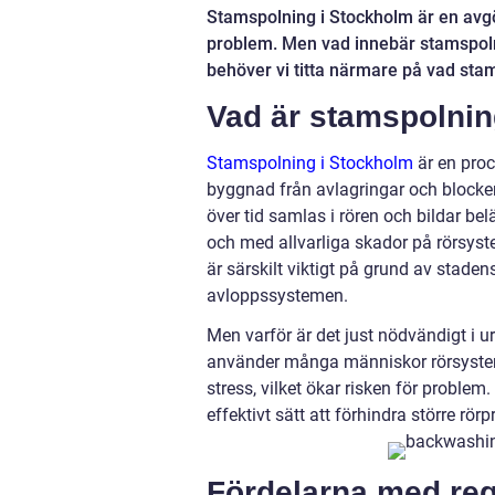
Stamspolning i Stockholm är en av
problem. Men vad innebär stamspolnin
behöver vi titta närmare på vad stam
Vad är stamspolnin
Stamspolning i Stockholm
är en proc
byggnad från avlagringar och blockeri
över tid samlas i rören och bildar bel
och med allvarliga skador på rörsys
är särskilt viktigt på grund av stad
avloppssystemen.
Men varför är det just nödvändigt i
använder många människor rörsysteme
stress, vilket ökar risken för problem
effektivt sätt att förhindra större r
Fördelarna med re