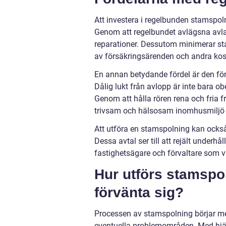
Att investera i regelbunden stamspolni
Genom att regelbundet avlägsna avl
reparationer. Dessutom minimerar stam
av försäkringsärenden och andra ko
En annan betydande fördel är den fö
Dålig lukt från avlopp är inte bara o
Genom att hålla rören rena och fria f
trivsam och hälsosam inomhusmiljö 
Att utföra en stamspolning kan också 
Dessa avtal ser till att rejält underhål
fastighetsägare och förvaltare som vil
Hur utförs stamspo
förvänta sig?
Processen av stamspolning börjar med
eventuella problemområden. Med hjäl