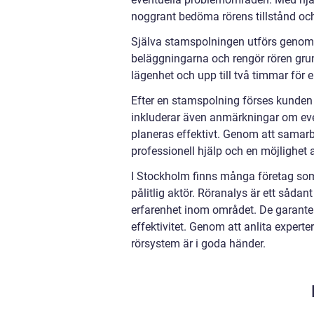
noggrant bedöma rörens tillstånd och
Själva stamspolningen utförs genom at
beläggningarna och rengör rören grund
lägenhet och upp till två timmar för e
Efter en stamspolning förses kunden
inkluderar även anmärkningar om eve
planeras effektivt. Genom att samarb
professionell hjälp och en möjlighet a
I Stockholm finns många företag som 
pålitlig aktör. Röranalys är ett sådan
erfarenhet inom området. De garanter
effektivitet. Genom att anlita expert
rörsystem är i goda händer.