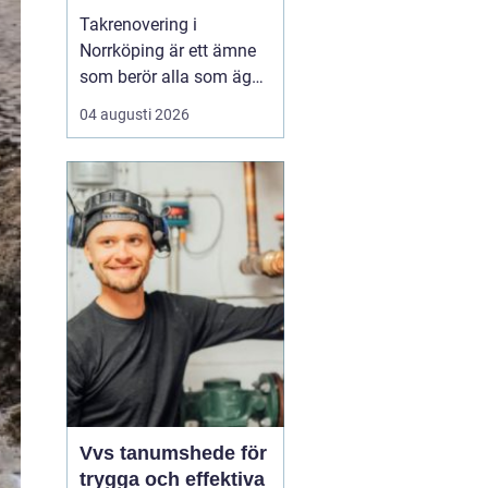
Takrenovering i
Norrköping är ett ämne
som berör alla som äger
hus, radhus eller
04 augusti 2026
flerfamiljshus i området.
Taket är husets
viktigaste skydd mot
regn, snö och fukt, och
en i tid genomförd
renovering kan sp...
Vvs tanumshede för
trygga och effektiva