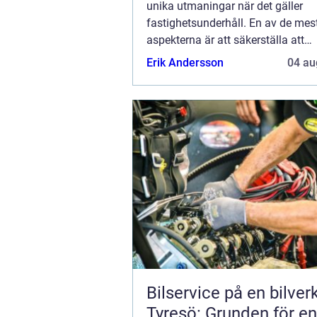
unika utmaningar när det gäller
fastighetsunderhåll. En av de mest
aspekterna är att säkerställa att
avloppssystemet fungerar optimal
Erik Andersson
04 au
Stamspolning i Stockholm &...
Bilservice på en bilver
Tyresö: Grunden för en