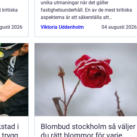
unika utmaningar när det gäller
 kritiska
fastighetsunderhåll. En av de mest kritiska
aspekterna är att säkerställa att
t.
avloppssystemet fungerar optimalt.
gusti 2026
Viktoria Uddenholm
04 augusti 2026
Stamspolning i Stockholm &...
kstad i
Blombud stockholm så väljer
 trygg
du rätt blommor för varje