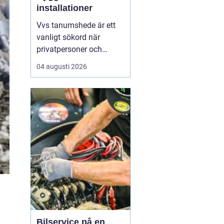
installationer
Vvs tanumshede är ett
vanligt sökord när
privatpersoner och
företag behöver hjälp
04 augusti 2026
med värme, vatten och
sanitet i norra bohuslän.
Många undrar vad som
skiljer en seriös vvs
partner från en tillfällig
lösning, hur en
installation bör gå till
och vilka...
n
Bilservice på en