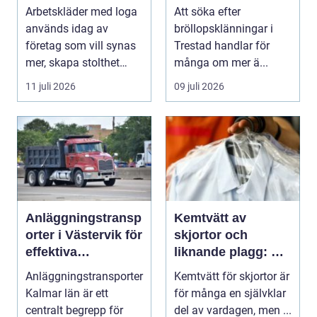
varje dag
inför den stora
Arbetskläder med loga
Att söka efter
dagen
används idag av
bröllopsklänningar i
företag som vill synas
Trestad handlar för
mer, skapa stolthet
många om mer ä...
inte...
11 juli 2026
09 juli 2026
Anläggningstransp
Kemtvätt av
orter i Västervik för
skjortor och
effektiva
liknande plagg: Så
byggprojekt
fungerar
Anläggningstransporter
Kemtvätt för skjortor är
professionell
Kalmar län är ett
för många en självklar
klädvård i
centralt begrepp för
del av vardagen, men ...