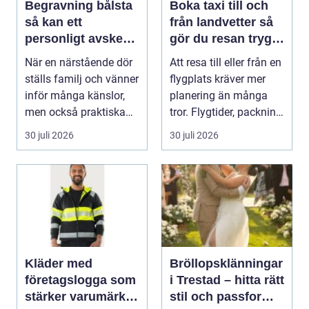
Begravning bålsta
Boka taxi till och
så kan ett
från landvetter så
personligt avsked
gör du resan trygg
formas
och smidig
När en närstående dör
Att resa till eller från en
ställs familj och vänner
flygplats kräver mer
inför många känslor,
planering än många
men också praktiska
tror. Flygtider, packning,
beslut. En b...
säker...
30 juli 2026
30 juli 2026
Kläder med
Bröllopsklänningar
företagslogga som
i Trestad – hitta rätt
stärker varumärket
stil och passform