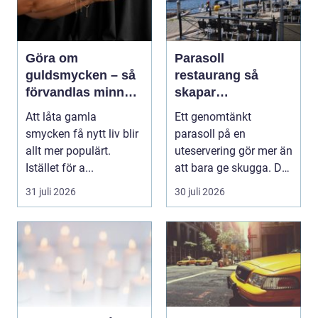
Göra om
Parasoll
guldsmycken – så
restaurang så
förvandlas minnen
skapar
till nya favoriter
uteserveringen rätt
Att låta gamla
Ett genomtänkt
känsla året runt
smycken få nytt liv blir
parasoll på en
allt mer populärt.
uteservering gör mer än
Istället för a...
att bara ge skugga. Det
påverkar hur länge
31 juli 2026
30 juli 2026
gäs...