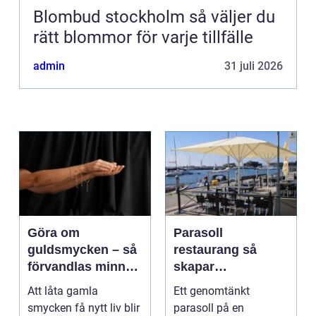
Blombud stockholm så väljer du
rätt blommor för varje tillfälle
admin
31 juli 2026
Göra om
Parasoll
guldsmycken – så
restaurang så
förvandlas minnen
skapar
till nya favoriter
uteserveringen rätt
Att låta gamla
Ett genomtänkt
känsla året runt
smycken få nytt liv blir
parasoll på en