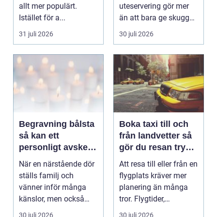
allt mer populärt.
uteservering gör mer
Istället för a...
än att bara ge skugga.
Det påverkar hur länge
31 juli 2026
30 juli 2026
gäs...
Begravning bålsta
Boka taxi till och
så kan ett
från landvetter så
personligt avsked
gör du resan trygg
formas
och smidig
När en närstående dör
Att resa till eller från en
ställs familj och
flygplats kräver mer
vänner inför många
planering än många
känslor, men också
tror. Flygtider,
praktiska beslut. En b...
packning, säker...
30 juli 2026
30 juli 2026