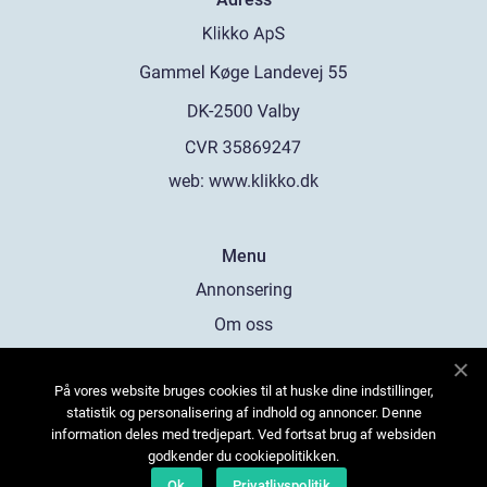
web:
www.klikko.dk
Menu
Annonsering
Om oss
Cookies
På vores website bruges cookies til at huske dine indstillinger,
Kontakta oss
statistik og personalisering af indhold og annoncer. Denne
Sitemap
information deles med tredjepart. Ved fortsat brug af websiden
godkender du cookiepolitikken.
Ok
Privatlivspolitik