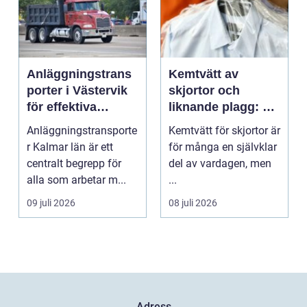
Anläggningstrans
Kemtvätt av
porter i Västervik
skjortor och
för effektiva
liknande plagg: Så
byggprojekt
fungerar
Anläggningstransporte
Kemtvätt för skjortor är
professionell
r Kalmar län är ett
för många en självklar
klädvård i
centralt begrepp för
del av vardagen, men
praktiken
alla som arbetar m...
...
09 juli 2026
08 juli 2026
Adress