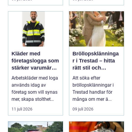
Kläder med
Bröllopsklänninga
företagslogga som
r i Trestad – hitta
stärker varumärket
rätt stil och
varje dag
passform inför den
Arbetskläder med loga
Att söka efter
stora dagen
används idag av
bröllopsklänningar i
företag som vill synas
Trestad handlar för
mer, skapa stolthet
många om mer ä...
inte...
11 juli 2026
09 juli 2026