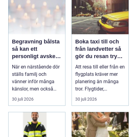
Begravning bålsta
Boka taxi till och
så kan ett
från landvetter så
personligt avsked
gör du resan trygg
formas
och smidig
När en närstående dör
Att resa till eller från en
ställs familj och
flygplats kräver mer
vänner inför många
planering än många
känslor, men också
tror. Flygtider,
praktiska beslut. En b...
packning, säker...
30 juli 2026
30 juli 2026