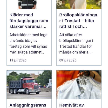
Kläder med
Bröllopsklänninga
företagslogga som
r i Trestad – hitta
stärker varumärket
rätt stil och
varje dag
passform inför den
Arbetskläder med loga
Att söka efter
stora dagen
används idag av
bröllopsklänningar i
företag som vill synas
Trestad handlar för
mer, skapa stolthet
många om mer ä...
inte...
11 juli 2026
09 juli 2026
Anläggningstrans
Kemtvätt av