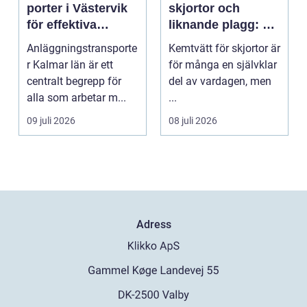
porter i Västervik
skjortor och
för effektiva
liknande plagg: Så
byggprojekt
fungerar
Anläggningstransporte
Kemtvätt för skjortor är
professionell
r Kalmar län är ett
för många en självklar
klädvård i
centralt begrepp för
del av vardagen, men
praktiken
alla som arbetar m...
...
09 juli 2026
08 juli 2026
Adress