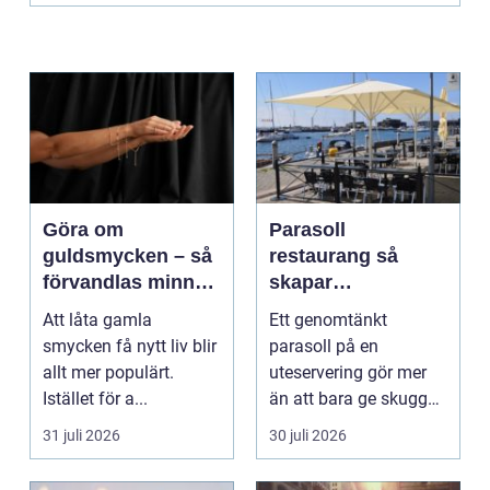
Göra om
Parasoll
guldsmycken – så
restaurang så
förvandlas minnen
skapar
till nya favoriter
uteserveringen rätt
Att låta gamla
Ett genomtänkt
känsla året runt
smycken få nytt liv blir
parasoll på en
allt mer populärt.
uteservering gör mer
Istället för a...
än att bara ge skugga.
Det påverkar hur länge
31 juli 2026
30 juli 2026
gäs...