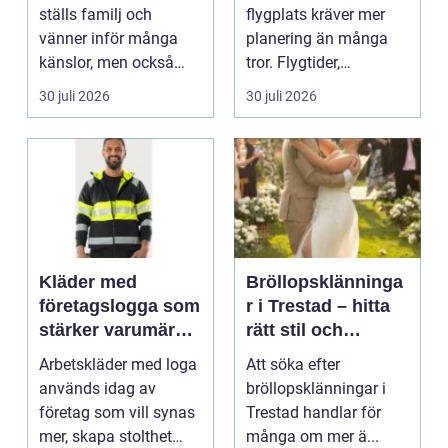
ställs familj och
flygplats kräver mer
vänner inför många
planering än många
känslor, men också
tror. Flygtider,
praktiska beslut. En b...
packning, säker...
30 juli 2026
30 juli 2026
Kläder med
Bröllopsklänninga
företagslogga som
r i Trestad – hitta
stärker varumärket
rätt stil och
varje dag
passform inför den
Arbetskläder med loga
Att söka efter
stora dagen
används idag av
bröllopsklänningar i
företag som vill synas
Trestad handlar för
mer, skapa stolthet
många om mer ä...