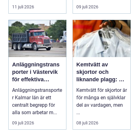
inte...
11 juli 2026
09 juli 2026
Anläggningstrans
Kemtvätt av
porter i Västervik
skjortor och
för effektiva
liknande plagg: Så
byggprojekt
fungerar
Anläggningstransporte
Kemtvätt för skjortor är
professionell
r Kalmar län är ett
för många en självklar
klädvård i
centralt begrepp för
del av vardagen, men
praktiken
alla som arbetar m...
...
09 juli 2026
08 juli 2026