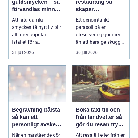
guldsmycken – så
restaurang så
förvandlas minnen
skapar
till nya favoriter
uteserveringen rätt
Att låta gamla
Ett genomtänkt
känsla året runt
smycken få nytt liv blir
parasoll på en
allt mer populärt.
uteservering gör mer
Istället för a...
än att bara ge skugga.
Det påverkar hur länge
31 juli 2026
30 juli 2026
gäs...
Begravning bålsta
Boka taxi till och
så kan ett
från landvetter så
personligt avsked
gör du resan trygg
formas
och smidig
När en närstående dör
Att resa till eller från en