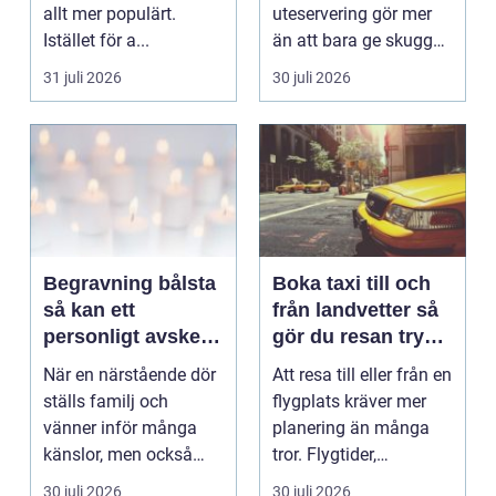
allt mer populärt.
uteservering gör mer
Istället för a...
än att bara ge skugga.
Det påverkar hur länge
31 juli 2026
30 juli 2026
gäs...
Begravning bålsta
Boka taxi till och
så kan ett
från landvetter så
personligt avsked
gör du resan trygg
formas
och smidig
När en närstående dör
Att resa till eller från en
ställs familj och
flygplats kräver mer
vänner inför många
planering än många
känslor, men också
tror. Flygtider,
praktiska beslut. En b...
packning, säker...
30 juli 2026
30 juli 2026