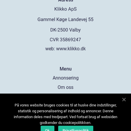
web:
www.klikko.dk
Menu
Annonsering
Om oss
Cookies
På vores website bruges cookies til at huske dine indstillinger,
Kontakta oss
statistik og personalisering af indhold og annoncer. Denne
Sitemap
information deles med tredjepart. Ved fortsat brug af websiden
godkender du cookiepolitikken.
Ok
Privatlivspolitik