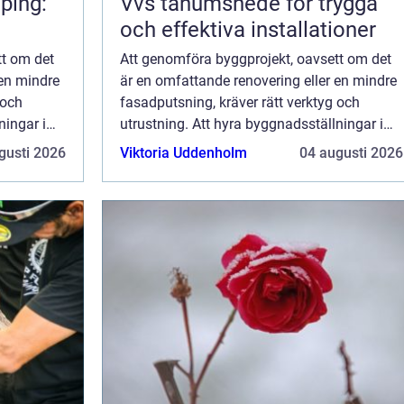
ping:
Vvs tanumshede för trygga
och effektiva installationer
tt om det
Att genomföra byggprojekt, oavsett om det
 en mindre
är en omfattande renovering eller en mindre
 och
fasadputsning, kräver rätt verktyg och
ningar i
utrustning. Att hyra byggnadsställningar i
oc...
Göteborg är ett val många företag oc...
gusti 2026
Viktoria Uddenholm
04 augusti 2026