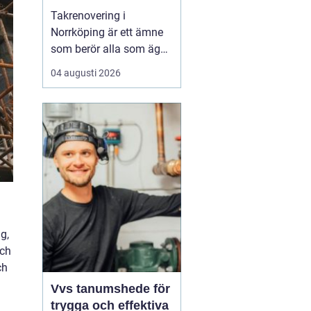
Takrenovering i
Norrköping är ett ämne
som berör alla som äger
hus, radhus eller
04 augusti 2026
flerfamiljshus i området.
Taket är husets
viktigaste skydd mot
regn, snö och fukt, och
en i tid genomförd
renovering kan sp...
g,
och
ch
Vvs tanumshede för
trygga och effektiva