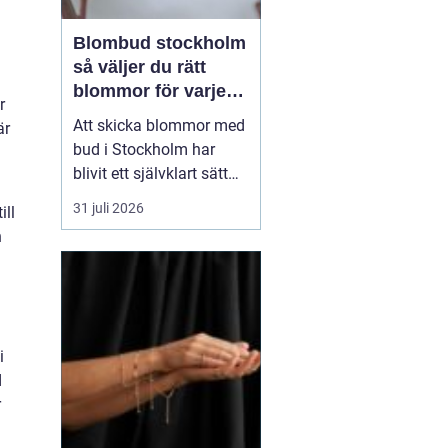
Blombud stockholm
så väljer du rätt
blommor för varje
r
tillfälle
Att skicka blommor med
är
bud i Stockholm har
blivit ett självklart sätt
att visa omtanke, fira
31 juli 2026
ill
stora händelser eller
n
säga sådant som är
svårt att formulera i ord.
En bukett kan skapa
glädje på några
sekunder, oavsett om
i
mottagaren befinner sig
d
på konto...
r