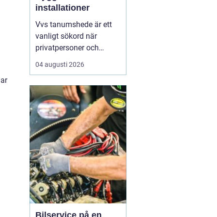
installationer
Vvs tanumshede är ett
vanligt sökord när
privatpersoner och
företag behöver hjälp
04 augusti 2026
med värme, vatten och
gar
sanitet i norra bohuslän.
Många undrar vad som
skiljer en seriös vvs
partner från en tillfällig
lösning, hur en
installation bör gå till
och vilka...
Bilservice på en