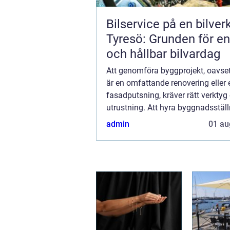
Bilservice på en bilver
Tyresö: Grunden för en
och hållbar bilvardag
Att genomföra byggprojekt, oavse
är en omfattande renovering eller
fasadputsning, kräver rätt verktyg
utrustning. Att hyra byggnadsställ
Göteborg är ett val många företag 
admin
01 au