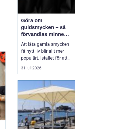
Göra om
guldsmycken – så
förvandlas minnen
till nya favoriter
Att låta gamla smycken
få nytt liv blir allt mer
populärt. Istället för att
låta arvegods ligga i en
31 juli 2026
låda kan de formas om
till något som både
passar stilen i dag och
bär med sig historien.
N&au...