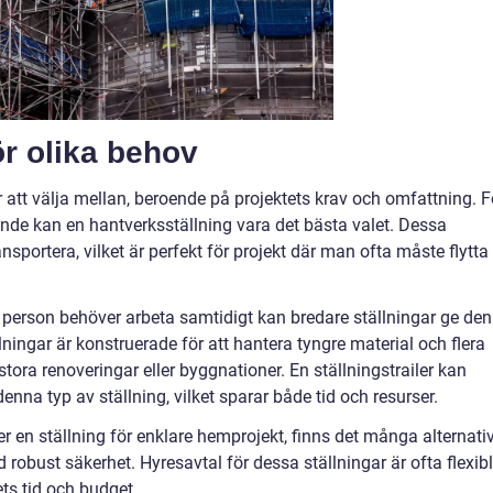
ör olika behov
r att välja mellan, beroende på projektets krav och omfattning. F
ande kan en hantverksställning vara det bästa valet. Dessa
ansportera, vilket är perfekt för projekt där man ofta måste flytta
en person behöver arbeta samtidigt kan bredare ställningar ge den
ningar är konstruerade för att hantera tyngre material och flera
 stora renoveringar eller byggnationer. En ställningstrailer kan
nna typ av ställning, vilket sparar både tid och resurser.
 en ställning för enklare hemprojekt, finns det många alternati
obust säkerhet. Hyresavtal för dessa ställningar är ofta flexib
ts tid och budget.