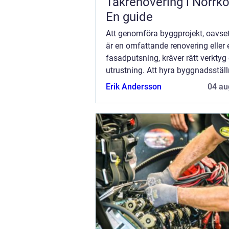
Takrenovering i Norrkö
En guide
Att genomföra byggprojekt, oavse
är en omfattande renovering eller
fasadputsning, kräver rätt verktyg
utrustning. Att hyra byggnadsställ
Göteborg är ett val många företag 
Erik Andersson
04 au