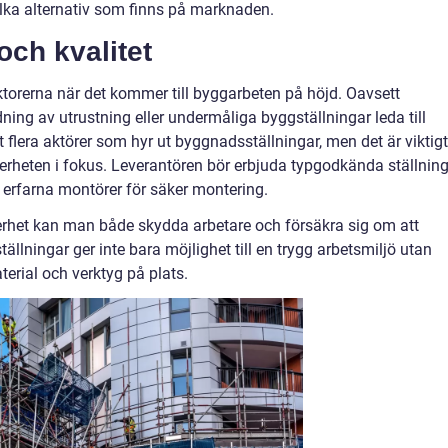
lka alternativ som finns på marknaden.
och kvalitet
ktorerna när det kommer till byggarbeten på höjd. Oavsett
dning av utrustning eller undermåliga byggställningar leda till
et flera aktörer som hyr ut byggnadsställningar, men det är viktigt
kerheten i fokus. Leverantören bör erbjuda typgodkända ställnin
 erfarna montörer för säker montering.
kerhet kan man både skydda arbetare och försäkra sig om att
tällningar ger inte bara möjlighet till en trygg arbetsmiljö utan
aterial och verktyg på plats.