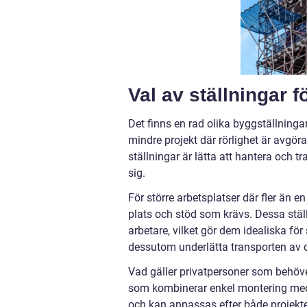
Val av ställningar f
Det finns en rad olika byggställninga
mindre projekt där rörlighet är avgör
ställningar är lätta att hantera och tr
sig.
För större arbetsplatser där fler än 
plats och stöd som krävs. Dessa ställ
arbetare, vilket gör dem idealiska för
dessutom underlätta transporten av de
Vad gäller privatpersoner som behöver
som kombinerar enkel montering med r
och kan anpassas efter både projekte