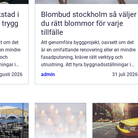
kstad i
Blombud stockholm så väljer
 trygg
du rätt blommor för varje
tillfälle
tt om det
Att genomföra byggprojekt, oavsett om det
 en mindre
är en omfattande renovering eller en mindre
 och
fasadputsning, kräver rätt verktyg och
ningar i
utrustning. Att hyra byggnadsställningar i
oc...
Göteborg är ett val många företag oc...
gusti 2026
admin
31 juli 2026