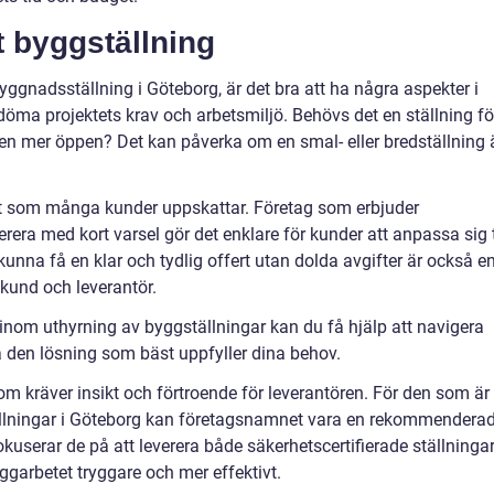
tt byggställning
byggnadsställning i Göteborg, är det bra att ha några aspekter i
öma projektets krav och arbetsmiljö. Behövs det en ställning fö
sen mer öppen? Det kan påverka om en smal- eller bredställning 
ågot som många kunder uppskattar. Företag som erbjuder
era med kort varsel gör det enklare för kunder att anpassa sig t
unna få en klar och tydlig offert utan dolda avgifter är också e
kund och leverantör.
inom uthyrning av byggställningar kan du få hjälp att navigera
a den lösning som bäst uppfyller dina behov.
m kräver insikt och förtroende för leverantören. För den som är 
ällningar i Göteborg kan företagsnamnet vara en rekommendera
okuserar de på att leverera både säkerhetscertifierade ställninga
yggarbetet tryggare och mer effektivt.