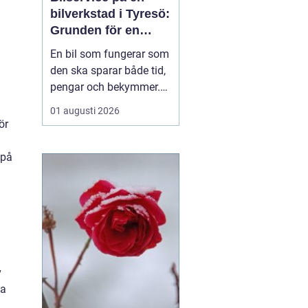
bilverkstad i Tyresö:
Grunden för en
trygg och hållbar
En bil som fungerar som
bilvardag
den ska sparar både tid,
pengar och bekymmer.
För många förare blir
01 augusti 2026
servicefrågan ändå
ör
något som skjuts upp
tills en varningslampa
 på
börjar lysa eller ett ljud
känns fel. Ge...
v
la