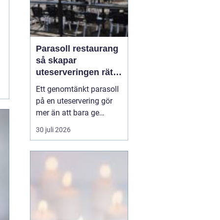
Parasoll restaurang
så skapar
uteserveringen rätt
känsla året runt
Ett genomtänkt parasoll
på en uteservering gör
mer än att bara ge
skugga. Det påverkar hur
30 juli 2026
länge gästerna stannar,
hur mycket de beställer
och om de väljer att
komma tillbaka. När
kraven på komfort,
hållbarhet och design
ökar, blir valet av
parasoll ...