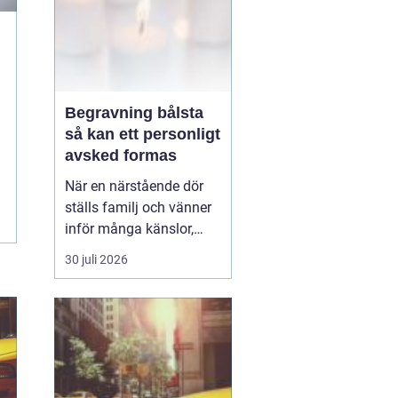
Begravning bålsta
så kan ett personligt
avsked formas
När en närstående dör
ställs familj och vänner
inför många känslor,
men också praktiska
30 juli 2026
beslut.
En begravning
Bålsta innebär
ofta en
ceremoni i någon av
Håbo församlings kyrkor
eller ka...