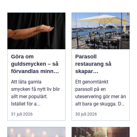
Göra om
Parasoll
guldsmycken – så
restaurang så
förvandlas minnen
skapar
till nya favoriter
uteserveringen rätt
Att låta gamla
Ett genomtänkt
känsla året runt
smycken få nytt liv blir
parasoll på en
allt mer populärt.
uteservering gör mer än
Istället för a...
att bara ge skugga. Det
påverkar hur länge
31 juli 2026
30 juli 2026
gäs...