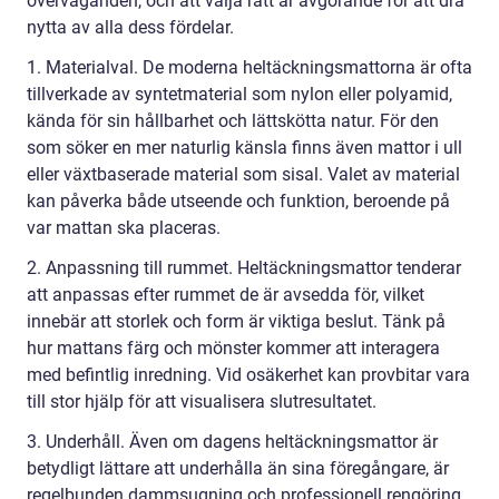
överväganden, och att välja rätt är avgörande för att dra
nytta av alla dess fördelar.
1. Materialval. De moderna heltäckningsmattorna är ofta
tillverkade av syntetmaterial som nylon eller polyamid,
kända för sin hållbarhet och lättskötta natur. För den
som söker en mer naturlig känsla finns även mattor i ull
eller växtbaserade material som sisal. Valet av material
kan påverka både utseende och funktion, beroende på
var mattan ska placeras.
2. Anpassning till rummet. Heltäckningsmattor tenderar
att anpassas efter rummet de är avsedda för, vilket
innebär att storlek och form är viktiga beslut. Tänk på
hur mattans färg och mönster kommer att interagera
med befintlig inredning. Vid osäkerhet kan provbitar vara
till stor hjälp för att visualisera slutresultatet.
3. Underhåll. Även om dagens heltäckningsmattor är
betydligt lättare att underhålla än sina föregångare, är
regelbunden dammsugning och professionell rengöring