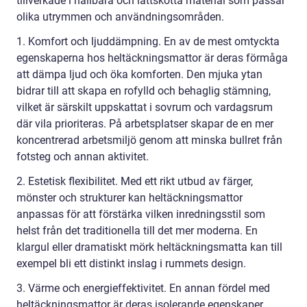
tillverkade i hållbara och lättskötta material som passar
olika utrymmen och användningsområden.
1. Komfort och ljuddämpning. En av de mest omtyckta
egenskaperna hos heltäckningsmattor är deras förmåga
att dämpa ljud och öka komforten. Den mjuka ytan
bidrar till att skapa en rofylld och behaglig stämning,
vilket är särskilt uppskattat i sovrum och vardagsrum
där vila prioriteras. På arbetsplatser skapar de en mer
koncentrerad arbetsmiljö genom att minska bullret från
fotsteg och annan aktivitet.
2. Estetisk flexibilitet. Med ett rikt utbud av färger,
mönster och strukturer kan heltäckningsmattor
anpassas för att förstärka vilken inredningsstil som
helst från det traditionella till det mer moderna. En
klargul eller dramatiskt mörk heltäckningsmatta kan till
exempel bli ett distinkt inslag i rummets design.
3. Värme och energieffektivitet. En annan fördel med
heltäckningsmattor är deras isolerande egenskaper.