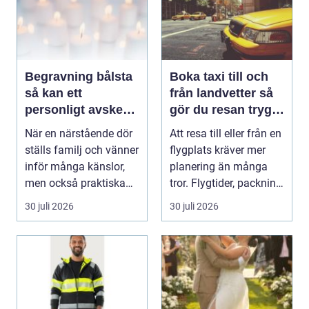
Begravning bålsta
Boka taxi till och
så kan ett
från landvetter så
personligt avsked
gör du resan trygg
formas
och smidig
När en närstående dör
Att resa till eller från en
ställs familj och vänner
flygplats kräver mer
inför många känslor,
planering än många
men också praktiska
tror. Flygtider, packning,
beslut. En b...
säker...
30 juli 2026
30 juli 2026