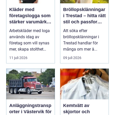
Kläder med
Bröllopsklänningar
företagslogga som
i Trestad – hitta rätt
stärker varumärket
stil och passform
varje dag
inför den stora
Arbetskläder med loga
Att söka efter
dagen
används idag av
bröllopsklänningar i
företag som vill synas
Trestad handlar för
mer, skapa stolthet
många om mer ä...
inte...
11 juli 2026
09 juli 2026
Anläggningstransp
Kemtvätt av
orter i Västervik för
skjortor och