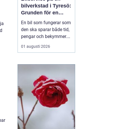
bilverkstad i Tyresö:
Grunden för en
trygg och hållbar
En bil som fungerar som
ja
bilvardag
den ska sparar både tid,
ed
pengar och bekymmer.
För många förare blir
01 augusti 2026
servicefrågan ändå
något som skjuts upp
tills en varningslampa
börjar lysa eller ett ljud
känns fel. Ge...
par