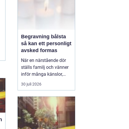
Begravning bålsta
så kan ett personligt
avsked formas
När en närstående dör
ställs familj och vänner
inför många känslor,
men också praktiska
30 juli 2026
beslut.
En begravning
Bålsta innebär
ofta en
ceremoni i någon av
Håbo församlings kyrkor
eller ka...
h