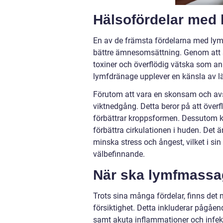
Hälsofördelar med
En av de främsta fördelarna med ly
bättre ämnesomsättning. Genom att 
toxiner och överflödig vätska som a
lymfdränage upplever en känsla av lä
Förutom att vara en skonsam och avs
viktnedgång. Detta beror på att överf
förbättrar kroppsformen. Dessutom kan
förbättra cirkulationen i huden. Det 
minska stress och ångest, vilket i si
välbefinnande.
När ska lymfmassa
Trots sina många fördelar, finns det
försiktighet. Detta inkluderar pågåen
samt akuta inflammationer och infekti