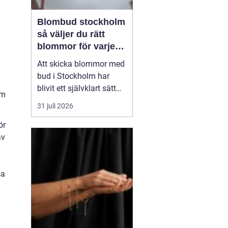
Blombud stockholm
så väljer du rätt
blommor för varje
tillfälle
Att skicka blommor med
bud i Stockholm har
blivit ett självklart sätt
om
att visa omtanke, fira
31 juli 2026
stora händelser eller
säga sådant som är
ör
svårt att formulera i ord.
av
En bukett kan skapa
glädje på några
sekunder, oavsett om
sa
mottagaren befinner sig
på konto...