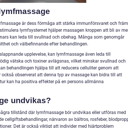
 lymfmassage
mfmassage är dess förmåga att stärka immunförsvaret och främ
stimulera lymfsystemet hjälper massagen kroppen att bli av m
nnars kan leda till svullnad och obehag. Många som genomgår
tthet och välbefinnande efter behandlingen.
lappnande upplevelse, kan lymfmassage även leda till
lödig vätska och toxiner avlägsnas, vilket minskar svullnad och
 behandlingen hjälpa till att reducera celluliter genom att
är också observerat att denna typ av massage kan bidra till att
n tur kan ha positiva effekter på en persons allmänna
ge undvikas?
 några tillstånd där lymfmassage bör undvikas eller utföras med
de cellgiftsbehandlingar, närvaron av bältros, rosfeber, blodprop
oner. Det är också viktigt att individer med hjärtproblem