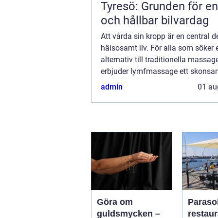
Tyresö: Grunden för en
och hållbar bilvardag
Att vårda sin kropp är en central de
hälsosamt liv. För alla som söker e
alternativ till traditionella massag
erbjuder lymfmassage ett skonsa
effektivt sätt att främja kroppens 
admin
01 au
...
Göra om
Parasol
guldsmycken –
restaura