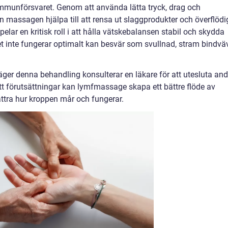
mmunförsvaret. Genom att använda lätta tryck, drag och
n massagen hjälpa till att rensa ut slaggprodukter och överflödi
lar en kritisk roll i att hålla vätskebalansen stabil och skydda
t inte fungerar optimalt kan besvär som svullnad, stram bindvä
väger denna behandling konsulterar en läkare för att utesluta an
t förutsättningar kan lymfmassage skapa ett bättre flöde av
ättra hur kroppen mår och fungerar.