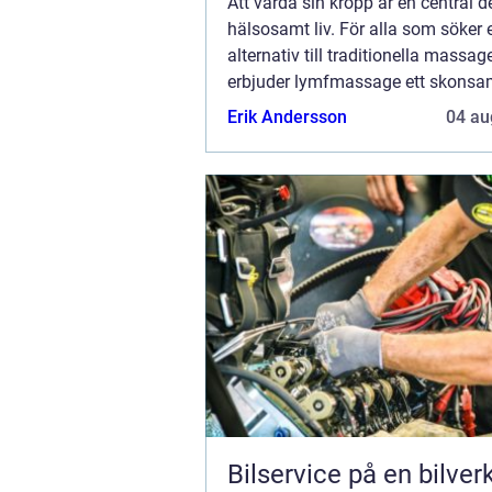
Att vårda sin kropp är en central de
hälsosamt liv. För alla som söker e
alternativ till traditionella massag
erbjuder lymfmassage ett skonsa
effektivt sätt att främja kroppens 
Erik Andersson
04 au
...
Bilservice på en bilver