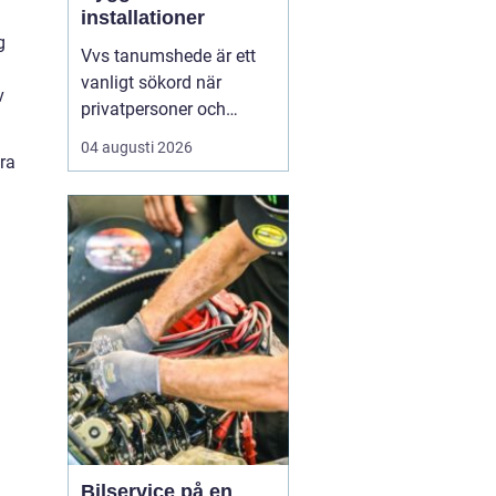
installationer
g
Vvs tanumshede är ett
vanligt sökord när
v
privatpersoner och
företag behöver hjälp
04 augusti 2026
dra
med värme, vatten och
sanitet i norra bohuslän.
Många undrar vad som
skiljer en seriös vvs
partner från en tillfällig
lösning, hur en
installation bör gå till
och vilka...
Bilservice på en