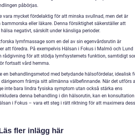
ndlingen påbörjas.
vara mycket fördelaktig för att minska svullnad, men det är
 barnmorska eller läkare. Denna försiktighet säkerställer att
älsa negativt, särskilt under känsliga perioder.
utforska lymfmassage som en del av sin egenvårdsrutin är
ster att föredra. På exempelvis Hälsan i Fokus i Malmö och Lund
 rådgivning för att stödja lymfsystemets funktion, samtidigt s
ör fortsatt vård hemma.
en behandlingsmetod med betydande hälsofördelar, idealisk f
h därigenom främja sitt allmänna välbefinnande. När det utförs 
e inte bara lindra fysiska symptom utan också stärka ens
nkludera denna behandling i din hälsorutin, kan en konsultation
san i Fokus – vara ett steg i rätt riktning för att maximera des
Läs fler inlägg här