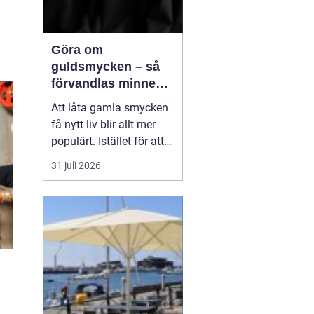
Göra om
guldsmycken – så
förvandlas minnen
till nya favoriter
Att låta gamla smycken
få nytt liv blir allt mer
populärt. Istället för att
låta arvegods ligga i en
31 juli 2026
låda kan de formas om
till något som både
passar stilen i dag och
bär med sig historien.
N&au...