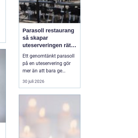
Parasoll restaurang
så skapar
uteserveringen rätt
känsla året runt
Ett genomtänkt parasoll
på en uteservering gör
mer än att bara ge
skugga. Det påverkar hur
30 juli 2026
länge gästerna stannar,
hur mycket de beställer
och om de väljer att
komma tillbaka. När
kraven på komfort,
hållbarhet och design
ökar, blir valet av
parasoll ...