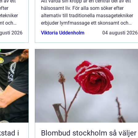
l av ett
Att vårda sin kropp är en central del av ett
fter
hälsosamt liv. För alla som söker efter
etekniker
alternativ till traditionella massagetekniker
mt och
erbjuder lymfmassage ett skonsamt och
naturliga
effektivt sätt att främja kroppens naturliga
gusti 2026
Viktoria Uddenholm
04 augusti 2026
...
kstad i
Blombud stockholm så väljer