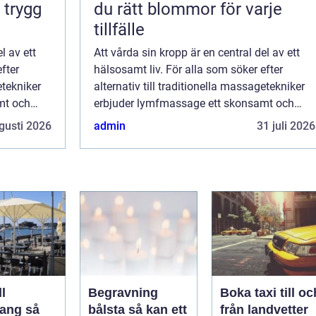
 trygg
du rätt blommor för varje
tillfälle
l av ett
Att vårda sin kropp är en central del av ett
fter
hälsosamt liv. För alla som söker efter
etekniker
alternativ till traditionella massagetekniker
mt och
erbjuder lymfmassage ett skonsamt och
naturliga
effektivt sätt att främja kroppens naturliga
gusti 2026
admin
31 juli 2026
...
l
Begravning
Boka taxi till oc
ng så
bålsta så kan ett
från landvetter