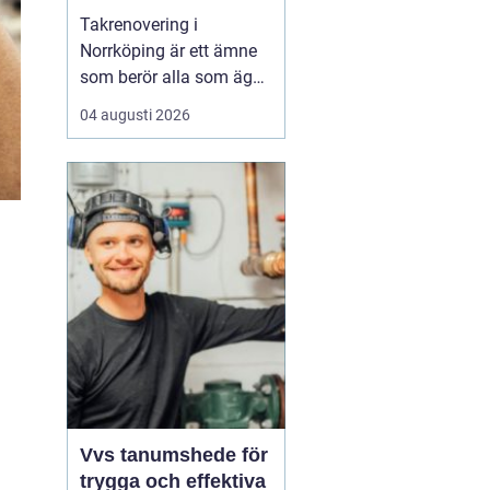
Takrenovering i
Norrköping är ett ämne
som berör alla som äger
hus, radhus eller
04 augusti 2026
flerfamiljshus i området.
Taket är husets
viktigaste skydd mot
regn, snö och fukt, och
en i tid genomförd
renovering kan sp...
Vvs tanumshede för
trygga och effektiva