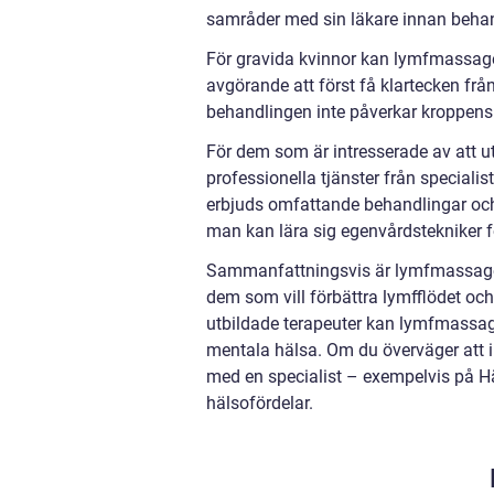
samråder med sin läkare innan beha
För gravida kvinnor kan lymfmassage 
avgörande att först få klartecken från
behandlingen inte påverkar kroppens h
För dem som är intresserade av att 
professionella tjänster från speciali
erbjuds omfattande behandlingar och
man kan lära sig egenvårdstekniker f
Sammanfattningsvis är lymfmassage 
dem som vill förbättra lymfflödet oc
utbildade terapeuter kan lymfmassag
mentala hälsa. Om du överväger att i
med en specialist – exempelvis på Häl
hälsofördelar.