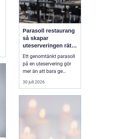
Parasoll restaurang
så skapar
uteserveringen rätt
känsla året runt
Ett genomtänkt parasoll
på en uteservering gör
mer än att bara ge
skugga. Det påverkar hur
30 juli 2026
länge gästerna stannar,
hur mycket de beställer
och om de väljer att
komma tillbaka. När
kraven på komfort,
hållbarhet och design
ökar, blir valet av
parasoll ...