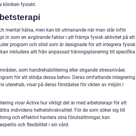
 kliniken fysiskt.
rbetsterapi
sk och mental hälsa, men kan bli utmanande när man står inför
i in som en avgörande faktor i att främja fysisk aktivitet på ett
bjuder program och stöd som är designade för att integrera fysisk
ket kan inkludera allt från anpassad träningsplanering till specifika
råden, som handrehabilitering eller stigande stressnivåer,
program för att stödja dessa behov. Deras omfattande integrering
 uterehab, visar på deras förståelse för vikten av miljön i
ring visar Active hur viktigt det är med arbetsterapi för att
tra individens helhetslivskvalitet. För de som söker sig till
ning och effektivt hantera sina förutsättningar, kan
ertis och flexibilitet i sin vård.