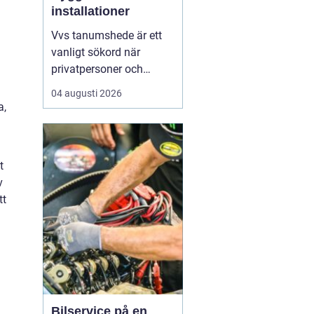
installationer
Vvs tanumshede är ett
vanligt sökord när
privatpersoner och
företag behöver hjälp
04 augusti 2026
med värme, vatten och
a,
sanitet i norra bohuslän.
Många undrar vad som
skiljer en seriös vvs
t
partner från en tillfällig
v
lösning, hur en
tt
installation bör gå till
och vilka...
Bilservice på en