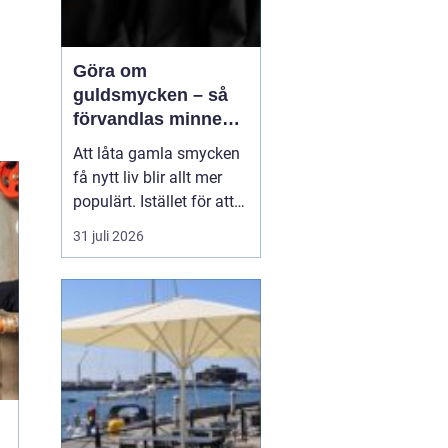
Göra om
guldsmycken – så
förvandlas minnen
till nya favoriter
Att låta gamla smycken
få nytt liv blir allt mer
populärt. Istället för att
låta arvegods ligga i en
31 juli 2026
låda kan de formas om
till något som både
passar stilen i dag och
bär med sig historien.
N&au...