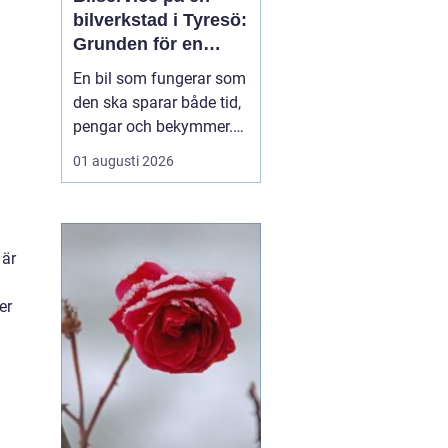
bilverkstad i Tyresö:
Grunden för en
trygg och hållbar
En bil som fungerar som
bilvardag
den ska sparar både tid,
pengar och bekymmer.
För många förare blir
01 augusti 2026
servicefrågan ändå
något som skjuts upp
tills en varningslampa
börjar lysa eller ett ljud
 är
känns fel. Ge...
er