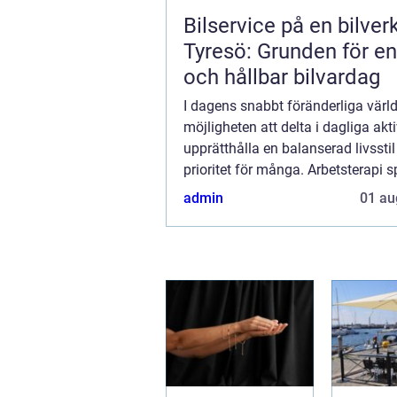
Bilservice på en bilver
Tyresö: Grunden för en
och hållbar bilvardag
I dagens snabbt föränderliga värld
möjligheten att delta i dagliga akti
upprätthålla en balanserad livssti
prioritet för många. Arbetsterapi s
central roll i att hj&...
admin
01 au