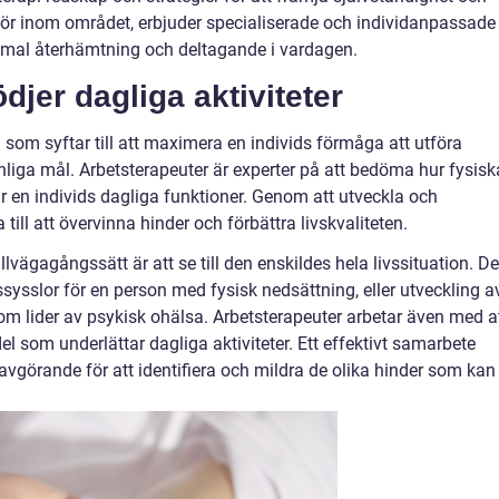
tör inom området, erbjuder specialiserade och individanpassade
timal återhämtning och deltagande i vardagen.
djer dagliga aktiviteter
m som syftar till att maximera en individs förmåga att utföra
liga mål. Arbetsterapeuter är experter på att bedöma hur fysisk
r en individs dagliga funktioner. Genom att utveckla och
till att övervinna hinder och förbättra livskvaliteten.
illvägagångssätt är att se till den enskildes hela livssituation. De
ysslor för en person med fysisk nedsättning, eller utveckling a
om lider av psykisk ohälsa. Arbetsterapeuter arbetar även med a
 som underlättar dagliga aktiviteter. Ett effektivt samarbete
avgörande för att identifiera och mildra de olika hinder som kan