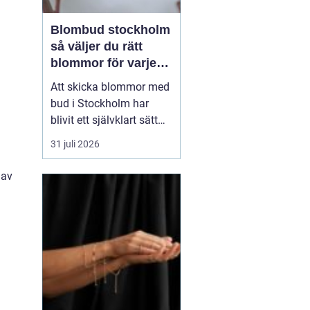
Blombud stockholm
så väljer du rätt
blommor för varje
tillfälle
Att skicka blommor med
bud i Stockholm har
blivit ett självklart sätt
att visa omtanke, fira
31 juli 2026
stora händelser eller
säga sådant som är
 av
svårt att formulera i ord.
En bukett kan skapa
glädje på några
sekunder, oavsett om
mottagaren befinner sig
på konto...