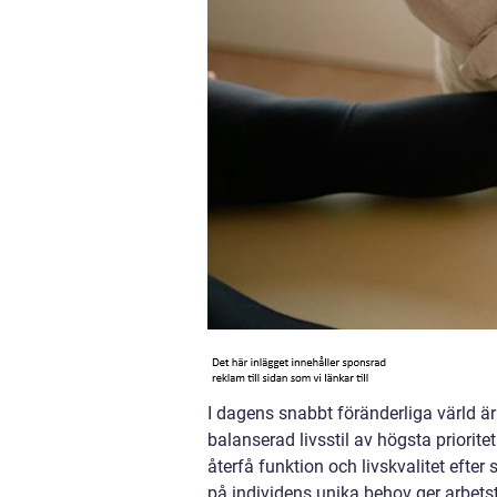
I dagens snabbt föränderliga värld är 
balanserad livsstil av högsta priorit
återfå funktion och livskvalitet efte
på individens unika behov ger arbetst