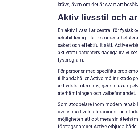
krävs, även om det är svårt att besöka
Aktiv livsstil och a
En aktiv livsstil är central för fysi
rehabilitering. Här kommer arbetsterap
säkert och effektfullt sätt. Active er
aktivitet i patienters dagliga liv, vil
fysprogram.
För personer med specifika problemom
tillhandahåller Active målinriktade 
aktiviteter utomhus, genom exempelvis
återhämtningen och välbefinnandet.
Som stödpelare inom modern rehabilite
övervinna livets utmaningar och förbät
möjligheten att optimera sin återhämt
företagsnamnet Active erbjuda både exp