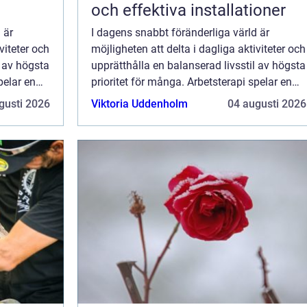
och effektiva installationer
 är
I dagens snabbt föränderliga värld är
viteter och
möjligheten att delta i dagliga aktiviteter och
l av högsta
upprätthålla en balanserad livsstil av högsta
pelar en
prioritet för många. Arbetsterapi spelar en
central roll i att hj&...
gusti 2026
Viktoria Uddenholm
04 augusti 2026