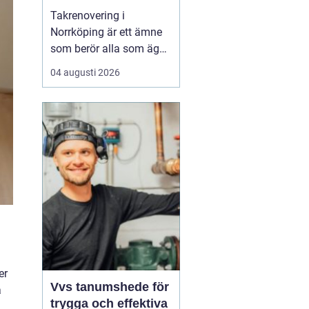
Takrenovering i
Norrköping är ett ämne
som berör alla som äger
hus, radhus eller
04 augusti 2026
flerfamiljshus i området.
Taket är husets
viktigaste skydd mot
regn, snö och fukt, och
en i tid genomförd
renovering kan sp...
er
Vvs tanumshede för
a
trygga och effektiva