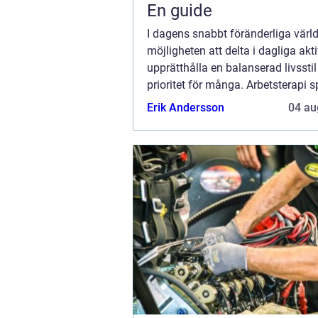
En guide
I dagens snabbt föränderliga värld
möjligheten att delta i dagliga akti
upprätthålla en balanserad livssti
prioritet för många. Arbetsterapi s
central roll i att hj&...
Erik Andersson
04 au