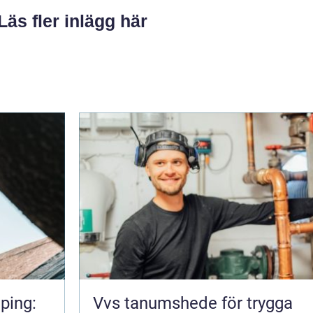
Läs fler inlägg här
ping:
Vvs tanumshede för trygga