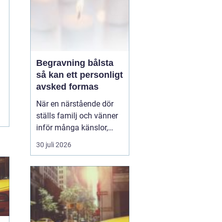
Begravning bålsta
så kan ett personligt
avsked formas
När en närstående dör
ställs familj och vänner
inför många känslor,
men också praktiska
30 juli 2026
beslut.
En begravning
Bålsta innebär
ofta en
ceremoni i någon av
Håbo församlings kyrkor
eller ka...