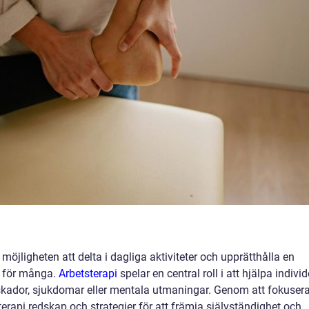
möjligheten att delta i dagliga aktiviteter och upprätthålla en
et för många.
Arbetsterapi
spelar en central roll i att hjälpa individ
r skador, sjukdomar eller mentala utmaningar. Genom att fokuser
erapi redskap och strategier för att främja självständighet och