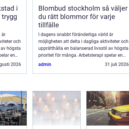
kstad i
Blombud stockholm så väljer
 trygg
du rätt blommor för varje
tillfälle
 är
I dagens snabbt föränderliga värld är
viteter och
möjligheten att delta i dagliga aktiviteter och
l av högsta
upprätthålla en balanserad livsstil av högsta
pelar en
prioritet för många. Arbetsterapi spelar en
central roll i att hj&...
gusti 2026
admin
31 juli 2026