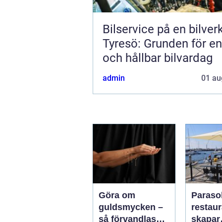
Bilservice på en bilver
Tyresö: Grunden för en
och hållbar bilvardag
admin
01 au
Göra om
Parasol
guldsmycken –
restaura
så förvandlas
skapar