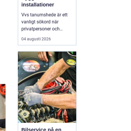
installationer
Vvs tanumshede är ett
vanligt sökord när
privatpersoner och
företag behöver hjälp
04 augusti 2026
med värme, vatten och
sanitet i norra bohuslän.
Många undrar vad som
skiljer en seriös vvs
partner från en tillfällig
lösning, hur en
installation bör gå till
och vilka...
Bilservice på en