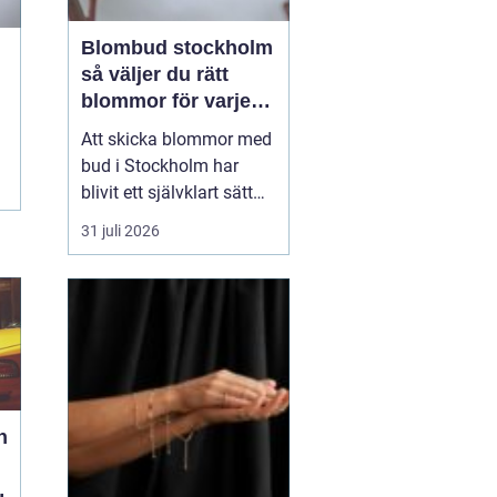
Blombud stockholm
så väljer du rätt
blommor för varje
tillfälle
Att skicka blommor med
bud i Stockholm har
blivit ett självklart sätt
att visa omtanke, fira
31 juli 2026
stora händelser eller
säga sådant som är
svårt att formulera i ord.
En bukett kan skapa
glädje på några
sekunder, oavsett om
mottagaren befinner sig
på konto...
h