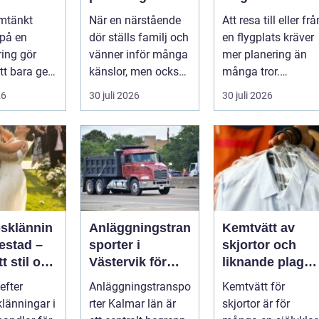
veringen
avsked formas
trygg och
mtänkt
När en närstående
Att resa till eller frå
nsla året
smidig
 på en
dör ställs familj och
en flygplats kräver
ring gör
vänner inför många
mer planering än
tt bara ge
känslor, men också
många tror.
Det
praktiska beslut. En
Flygtider, packning,
26
30 juli 2026
30 juli 2026
 hur länge
b...
säker...
psklännin
Anläggningstran
Kemtvätt av
restad –
sporter i
skjortor och
tt stil och
Västervik för
liknande plagg:
rm inför
effektiva
Så fungerar
efter
Anläggningstranspo
Kemtvätt för
ora dagen
byggprojekt
professionell
klänningar i
rter Kalmar län är
skjortor är för
klädvård i