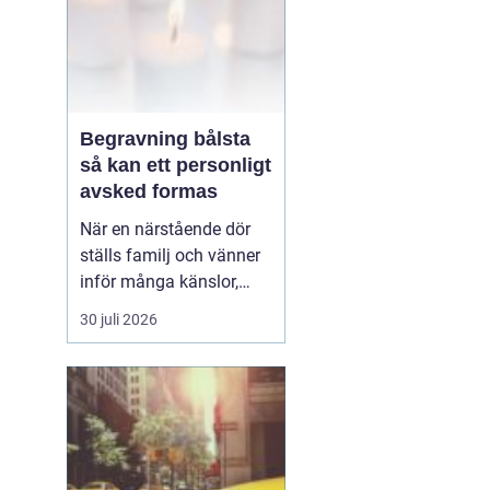
Begravning bålsta
så kan ett personligt
avsked formas
När en närstående dör
ställs familj och vänner
inför många känslor,
men också praktiska
30 juli 2026
beslut.
En begravning
Bålsta innebär
ofta en
ceremoni i någon av
Håbo församlings kyrkor
eller ka...