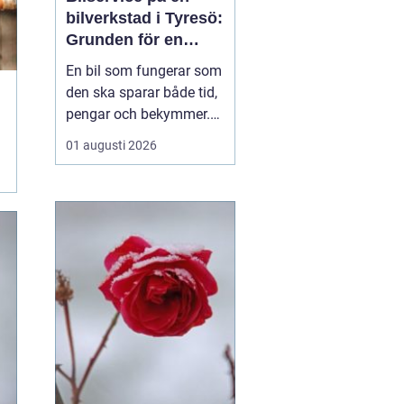
bilverkstad i Tyresö:
Grunden för en
trygg och hållbar
En bil som fungerar som
bilvardag
den ska sparar både tid,
pengar och bekymmer.
För många förare blir
01 augusti 2026
servicefrågan ändå
något som skjuts upp
tills en varningslampa
börjar lysa eller ett ljud
känns fel. Ge...