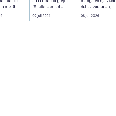
handlar för
ett centralt begrepp
många en självklar
praktiken
m mer ä...
för alla som arbetar
del av vardagen,
m...
men ...
26
09 juli 2026
08 juli 2026