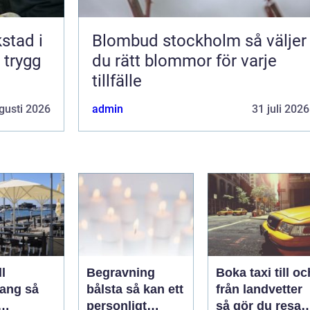
kstad i
Blombud stockholm så väljer
 trygg
du rätt blommor för varje
tillfälle
gusti 2026
admin
31 juli 2026
l
Begravning
Boka taxi till oc
ng så
bålsta så kan ett
från landvetter
personligt
så gör du resan