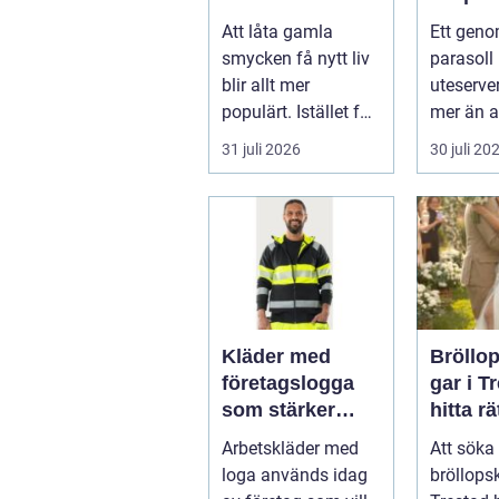
minnen till nya
uteser
Att låta gamla
Ett geno
favoriter
rätt kä
smycken få nytt liv
parasoll
runt
blir allt mer
uteserve
populärt. Istället för
mer än a
a...
skugga. 
31 juli 2026
30 juli 20
påverkar
gäs...
Kläder med
Bröllo
företagslogga
gar i T
som stärker
hitta rä
varumärket
passfo
Arbetskläder med
Att söka 
varje dag
den st
loga används idag
bröllops