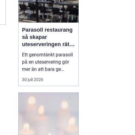
Parasoll restaurang
så skapar
uteserveringen rätt
känsla året runt
Ett genomtänkt parasoll
på en uteservering gör
mer än att bara ge
skugga. Det påverkar hur
30 juli 2026
länge gästerna stannar,
hur mycket de beställer
och om de väljer att
komma tillbaka. När
kraven på komfort,
hållbarhet och design
ökar, blir valet av
parasoll ...