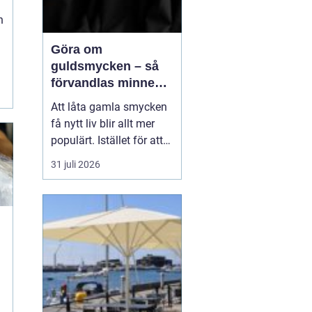
n
Göra om
guldsmycken – så
förvandlas minnen
till nya favoriter
Att låta gamla smycken
få nytt liv blir allt mer
populärt. Istället för att
låta arvegods ligga i en
31 juli 2026
låda kan de formas om
till något som både
passar stilen i dag och
bär med sig historien.
N&au...