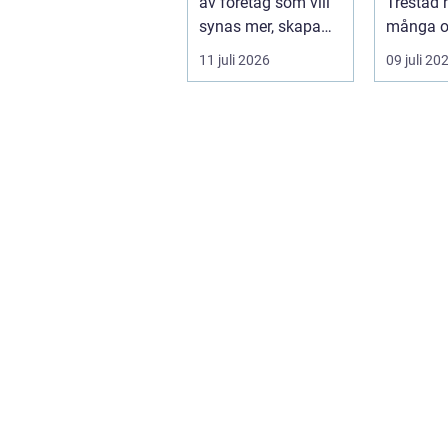
av företag som vill
Trestad 
synas mer, skapa
många o
stolthet inte...
11 juli 2026
09 juli 20