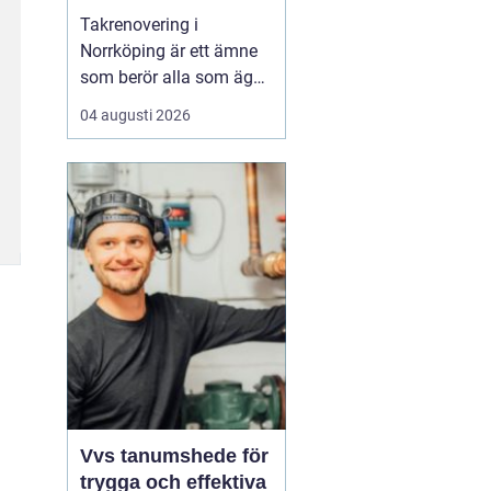
Takrenovering i
Norrköping är ett ämne
som berör alla som äger
hus, radhus eller
04 augusti 2026
flerfamiljshus i området.
Taket är husets
viktigaste skydd mot
regn, snö och fukt, och
en i tid genomförd
renovering kan sp...
Vvs tanumshede för
trygga och effektiva