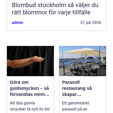
Blombud stockholm så väljer du
rätt blommor för varje tillfälle
admin
31 juli 2026
Göra om
Parasoll
guldsmycken – så
restaurang så
förvandlas minnen
skapar
till nya favoriter
uteserveringen rätt
Att låta gamla
Ett genomtänkt
känsla året runt
smycken få nytt liv blir
parasoll på en