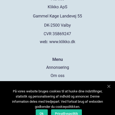
web:
www.klikko.dk
Menu
Annonsering
Om oss
Cookies
På vores website bruges cookies til at huske dine indstillinger,
Kontakta oss
statistik og personalisering af indhold og annoncer. Denne
Sitemap
information deles med tredjepart. Ved fortsat brug af websiden
godkender du cookiepolitikken.
Ok
Privatlivspolitik