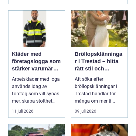
Kläder med
Bröllopsklänninga
företagslogga som
r i Trestad – hitta
stärker varumärket
rätt stil och
varje dag
passform inför den
Arbetskläder med loga
Att söka efter
stora dagen
används idag av
bröllopsklänningar i
företag som vill synas
Trestad handlar för
mer, skapa stolthet
många om mer ä...
inte...
11 juli 2026
09 juli 2026