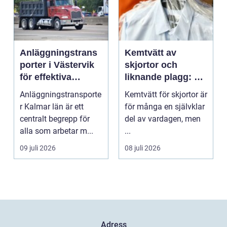
Anläggningstrans
Kemtvätt av
porter i Västervik
skjortor och
för effektiva
liknande plagg: Så
byggprojekt
fungerar
Anläggningstransporte
Kemtvätt för skjortor är
professionell
r Kalmar län är ett
för många en självklar
klädvård i
centralt begrepp för
del av vardagen, men
praktiken
alla som arbetar m...
...
09 juli 2026
08 juli 2026
Adress