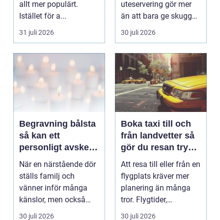
allt mer populärt.
uteservering gör mer
Istället för a...
än att bara ge skugga.
Det påverkar hur länge
31 juli 2026
30 juli 2026
gäs...
Begravning bålsta
Boka taxi till och
så kan ett
från landvetter så
personligt avsked
gör du resan trygg
formas
och smidig
När en närstående dör
Att resa till eller från en
ställs familj och
flygplats kräver mer
vänner inför många
planering än många
känslor, men också
tror. Flygtider,
praktiska beslut. En b...
packning, säker...
30 juli 2026
30 juli 2026